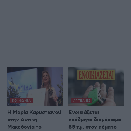
ΚΟΙΝΩΝΊΑ
ΑΓΓΕΛΊΕΣ
Η Μαρία Καρυστιανού
Ενοικιάζεται
στην Δυτική
νεόδμητο διαμέρισμα
Μακεδονία το
85 τ.μ. στον πέμπτο