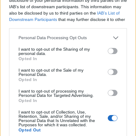
disclosure of your personal information by third parties on the
γιγαντώνουν, πολλές φορές πνίγοντάς μας …
IAB’s list of downstream participants. This information may
also be disclosed by us to third parties on the
IAB’s List of
-Επιβάλλεται να κατανοήσουμε πρώτα εμείς
Downstream Participants
that may further disclose it to other
ότι έχουμε δικαίωμα στο λόγο, έχουμε
third parties.
αντίληψη και άποψη των πραγμάτων ,ότι δεν
Please note that this website/app uses one or more Google
Personal Data Processing Opt Outs
είμαστε παρανοϊκοί όπως θα βόλευε…
services and may gather and store information including but
not limited to your visit or usage behaviour. You may click to
I want to opt-out of the Sharing of my
personal data.
grant or deny consent to Google and its third-party tags to
Αλλού το σούπερ μάρκετ και μπροστά μας το
–
Opted In
use your data for below specified purposes in below Google
εργοτάξιο… Αυτό κι αν είναι ΘΡΑΣΟΣ…..
consent section.
I want to opt-out of the Sale of my
Personal Data.
Opted In
Σχετικά
I want to opt-out of processing my
Personal Data for Targeted Advertising.
Σαν μία βροχή… – Της
‘’Σκηνοθετώντας γιορτή’’,
Opted In
Βασιλείας-Σίσσυ Ραμπίδου
Γράφει η Σίσσυ Ραμπίδου
3 Μαΐου 2023, 10:55 πμ
4 Φεβρουαρίου 2016, 2:47 μμ
I want to opt-out of Collection, Use,
σε "Αρθρογραφία"
σε "Σίσσυ Ραμπίδου"
Retention, Sale, and/or Sharing of my
Personal Data that Is Unrelated with the
Purposes for which it was collected.
Ο δικός μου Βασίλειος… –
Opted Out
Γράφει η Σίσσυ Ραμπίδου