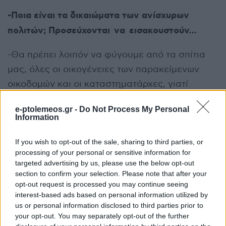
-Ποια είναι τα δικαιώματα των ανίσχυρων
πολιτών; Προσεύχονται να εισακουστούν…
-Θα πρέπει λοιπόν να φύγουμε από τα σπίτια
μας, όλες οι οικογένειες των παρακείμενων
οικοδομών και οι καταστηματάρχες, γιατί
ήρθαν τα άγρια να διώξουν τα ήμερα. Θα
e-ptolemeos.gr -
Do Not Process My Personal
πρέπει να φύγουμε κι εμείς από την πόλη μας,
Information
να πάμε αλλού σ’ άλλη πόλη με κανόνες και
σεβασμό στον πολίτη. Όλοι μαζί. Να πάρουμε
If you wish to opt-out of the sale, sharing to third parties, or
processing of your personal or sensitive information for
τα παιδιά και τον άρρωστο, να ξαναγίνουμε
targeted advertising by us, please use the below opt-out
πρόσφυγες. Ή να μην τους το επιτρέψουμε; Να
section to confirm your selection. Please note that after your
opt-out request is processed you may continue seeing
μην ανεχτούμε κυρίαρχους στη ζωή μας να μας
interest-based ads based on personal information utilized by
καθοδηγούν, να κάνουν τα δικά τους κουμάντα
us or personal information disclosed to third parties prior to
… Να ελίσσονται να εξελίσσονται να
your opt-out. You may separately opt-out of the further