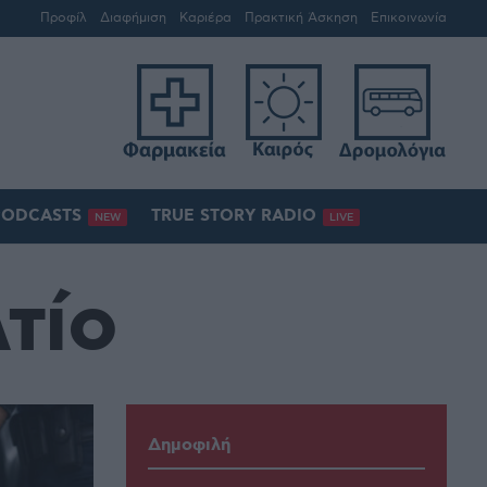
Προφίλ
Διαφήμιση
Καριέρα
Πρακτική Άσκηση
Επικοινωνία
PODCASTS
TRUE STORY RADIO
NEW
LIVE
τίο
Δημοφιλή