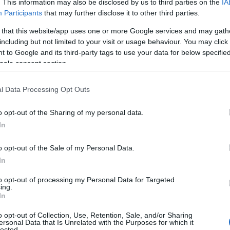
. This information may also be disclosed by us to third parties on the
IA
ώ, 14 λίρες και
φρέον – Κατασχέθηκα
Participants
that may further disclose it to other third parties.
ά – Τρεις ακόμη
φιάλες αξίας 12.000 
 that this website/app uses one or more Google services and may gath
ις
including but not limited to your visit or usage behaviour. You may click 
ΑΠΌ
E-PTOLEMEOS TEAM
 to Google and its third-party tags to use your data for below specifi
20 ΙΟΥΛΊΟΥ 2026, 11:28 ΠΜ
ogle consent section.
EOS TEAM
26, 1:11 ΜΜ
l Data Processing Opt Outs
o opt-out of the Sharing of my personal data.
In
o opt-out of the Sale of my Personal Data.
In
ΚΌ ΔΕΛΤΊΟ
ΑΣΤΥΝΟΜΙΚΌ ΔΕΛΤΊΟ
to opt-out of processing my Personal Data for Targeted
ing.
In
: Δύο συλλήψεις για
Φλώρινα: Μπλόκο σε 
o opt-out of Collection, Use, Retention, Sale, and/or Sharing
κά – Κατασχέθηκαν
με πάνω από 55 κιλά
ersonal Data that Is Unrelated with the Purposes for which it
lected.