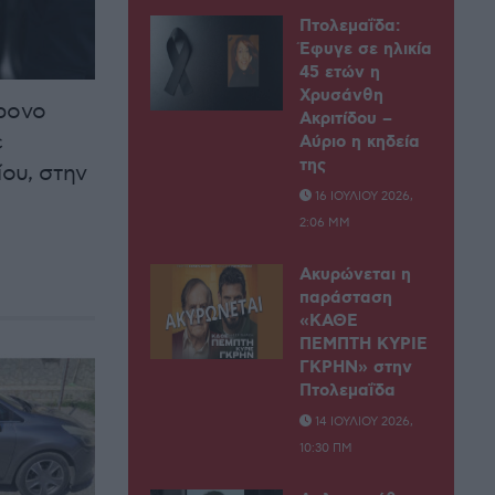
Πτολεμαΐδα:
Έφυγε σε ηλικία
45 ετών η
Χρυσάνθη
χρονο
Ακριτίδου –
ε
Αύριο η κηδεία
της
ου, στην
16 ΙΟΥΛΊΟΥ 2026,
2:06 ΜΜ
Ακυρώνεται η
παράσταση
«ΚΑΘΕ
ΠΕΜΠΤΗ ΚΥΡΙΕ
ΓΚΡΗΝ» στην
Πτολεμαΐδα
14 ΙΟΥΛΊΟΥ 2026,
10:30 ΠΜ