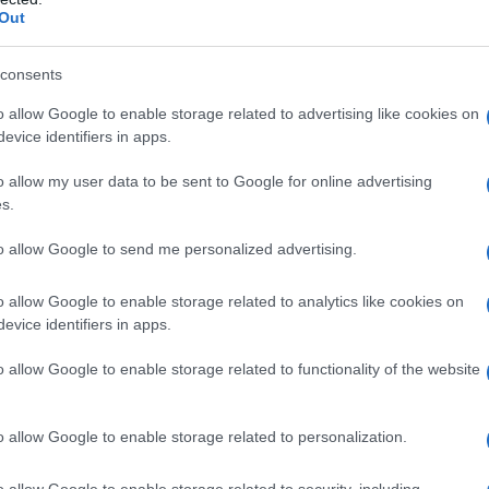
 κοκαΐνη και 10.550
Out
ΑΠΌ
E-PTOLEMEOS TEAM
18 ΙΟΥΛΊΟΥ 2026, 1:28 ΜΜ
consents
EOS TEAM
026, 2:38 ΜΜ
o allow Google to enable storage related to advertising like cookies on
evice identifiers in apps.
o allow my user data to be sent to Google for online advertising
s.
to allow Google to send me personalized advertising.
o allow Google to enable storage related to analytics like cookies on
ΚΌ ΔΕΛΤΊΟ
ΑΣΤΥΝΟΜΙΚΌ ΔΕΛΤΊΟ
evice identifiers in apps.
o allow Google to enable storage related to functionality of the website
δα: 8 συλλήψεις για
Εξιχνιάστηκε στη Φλώ
κλοπή – Νέα
κλοπή άνω των 23.00
ση της Αστυνομίας,
από επιχείρηση – Δύο
o allow Google to enable storage related to personalization.
α ΟΠΚΕ, στον
συλλήψεις και ανάκτη
o allow Google to enable storage related to security, including