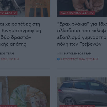
ΚΌ ΔΕΛΤΊΟ
ΑΣΤΥΝΟΜΙΚΌ ΔΕΛΤΊΟ
αι χειροπέδες στη
“Βραχιολάκια” για 18
 Κινηματογραφική
αλλοδαπό που έκλεψ
 δύο δραστών
εξοπλισμό γυμναστηρί
ικής απάτης
πόλη των Γρεβενών
EOS TEAM
ΑΠΌ
E-PTOLEMEOS TEAM
2026, 1:36 ΜΜ
5 ΑΥΓΟΎΣΤΟΥ 2026, 12:26 ΜΜ