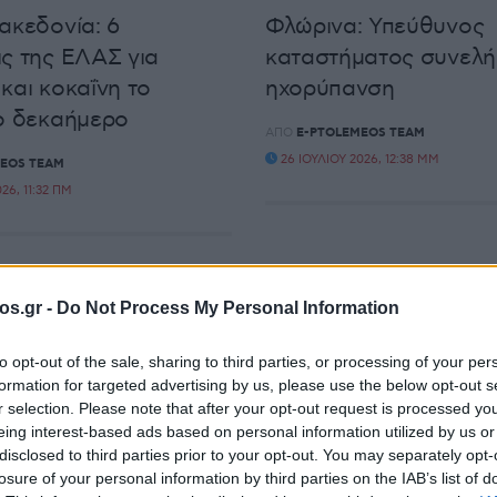
ακεδονία: 6
Φλώρινα: Υπεύθυνος
ς της ΕΛΑΣ για
καταστήματος συνελή
και κοκαΐνη το
ηχορύπανση
ο δεκαήμερο
ΑΠΌ
E-PTOLEMEOS TEAM
26 ΙΟΥΛΊΟΥ 2026, 12:38 ΜΜ
EOS TEAM
26, 11:32 ΠΜ
os.gr -
Do Not Process My Personal Information
to opt-out of the sale, sharing to third parties, or processing of your per
formation for targeted advertising by us, please use the below opt-out s
r selection. Please note that after your opt-out request is processed y
ΚΌ ΔΕΛΤΊΟ
ΑΣΤΥΝΟΜΙΚΌ ΔΕΛΤΊΟ
eing interest-based ads based on personal information utilized by us or
disclosed to third parties prior to your opt-out. You may separately opt-
: 22χρονος
Καστοριά: Συνελήφθη
losure of your personal information by third parties on the IAB’s list of
κτορας» συνελήφθη με
κυκλώματος λαθρεμπ