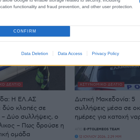
σμό Ρομά
μέρους των χρημάτων
cation functionality and fraud prevention, and other user protection.
EOS TEAM
ΑΠΌ
E-PTOLEMEOS TEAM
26, 11:21 ΠΜ
14 ΙΟΥΛΊΟΥ 2026, 1:44 ΜΜ
CONFIRM
Data Deletion
Data Access
Privacy Policy
ΚΌ ΔΕΛΤΊΟ
ΑΣΤΥΝΟΜΙΚΌ ΔΕΛΤΊΟ
δα: Η ΕΛ.ΑΣ
Δυτική Μακεδονία: 5
ε δύο κλοπές σε
συλλήψεις μέσα σε ο
ς – Δύο συλλήψεις, ο
ημέρες για κατοχή να
λικος – Πως δρούσε η
ΑΠΌ
E-PTOLEMEOS TEAM
ική ομάδα
12 ΙΟΥΛΊΟΥ 2026, 2:29 ΜΜ