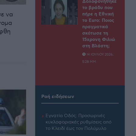
Δολοφονήθηκε
το βράδυ που
ε να
πήρε η Εθνική
το Euro: Ποιος
νομα
πραγματικά
ήφθη
σκότωσε τη
15χρονη Φιλιώ
στη Βλάστη;
14 ΙΟΥΛΊΟΥ 2026,
5:28 ΜΜ
Ροή ειδήσεων
Εγνατία Οδός: Προσωρινές
κυκλοφοριακές ρυθμίσεις από
το Κλειδί έως τον Πολύμυλο