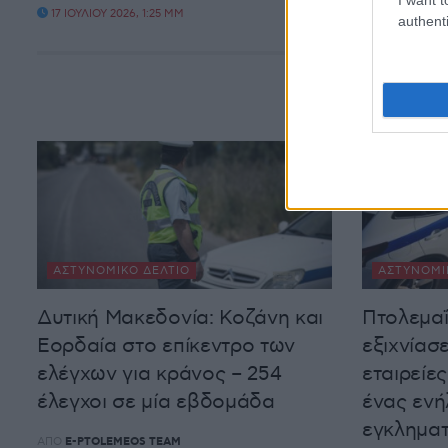
καταυλι
17 ΙΟΥΛΊΟΥ 2026, 1:25 ΜΜ
authenti
ΑΠΌ
E-PTOLEM
17 ΙΟΥΛΊΟΥ 20
ΑΣΤΥΝΟΜΙΚΌ ΔΕΛΤΊΟ
ΑΣΤΥΝΟΜΙ
Δυτική Μακεδονία: Κοζάνη και
Πτολεμαΐ
Εορδαία στο επίκεντρο των
εξιχνίασ
ελέγχων για κράνος – 254
εταιρείε
έλεγχοι σε μία εβδομάδα
ένας ενή
εγκληματ
ΑΠΌ
E-PTOLEMEOS TEAM