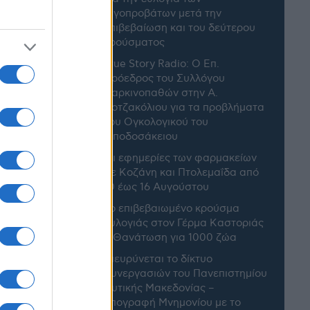
αιγοπροβάτων μετά την
επιβεβαίωση και του δεύτερου
κρούσματος
True Story Radio: Ο Επ.
Πρόεδρος του Συλλόγου
Καρκινοπαθών στην Α.
Κοτζακόλιου για τα προβλήματα
του Ογκολογικού του
Μποδοσάκειου
Οι εφημερίες των φαρμακείων
σε Κοζάνη και Πτολεμαΐδα από
10 έως 16 Αυγούστου
2ο επιβεβαιωμένο κρούσμα
ευλογιάς στον Γέρμα Καστοριάς
ρινα
– Θανάτωση για 1000 ζώα
0 ευρώ
Διευρύνεται το δίκτυο
συνεργασιών του Πανεπιστημίου
Δυτικής Μακεδονίας –
ση
Υπογραφή Μνημονίου με το