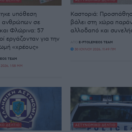
ΚΌ ΔΕΛΤΊΟ
ΑΣΤΥΝΟΜΙΚΌ ΔΕΛΤΊΟ
τηκε υπόθεση
Καστοριά: Προσπάθησ
ς ανθρώπων σε
βάλει στη χώρα παρά
και Φλώρινα: 57
αλλοδαπό και συνελ
ί εργάζονταν για την
ΑΠΌ
E-PTOLEMEOS TEAM
ωμή «χρέους»
30 ΙΟΥΛΊΟΥ 2026, 11:49 ΠΜ
EOS TEAM
2026, 1:58 ΜΜ
ΚΌ ΔΕΛΤΊΟ
ΑΣΤΥΝΟΜΙΚΌ ΔΕΛΤΊΟ