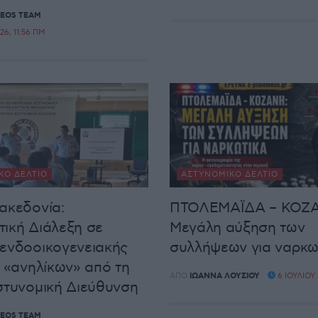
EOS TEAM
26, 11:56 ΠΜ
ΚΌ ΔΕΛΤΊΟ
ΑΣΤΥΝΟΜΙΚΌ ΔΕΛΤΊΟ
ακεδονία:
ΠΤΟΛΕΜΑΪΔΑ – ΚΟΖ
ική Διάλεξη σε
Μεγάλη αύξηση των
ενδοοικογενειακής
συλλήψεων για ναρκω
ι «ανηλίκων» από τη
ΑΠΌ
ΙΩΆΝΝΑ ΛΟΎΣΙΟΥ
6 ΙΟΥΛΊΟΥ 
στυνομική Διεύθυνση
EOS TEAM