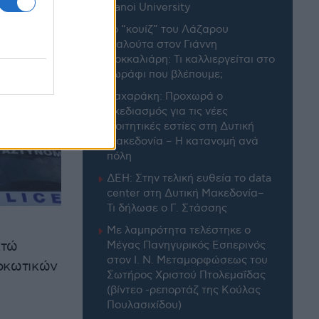
Hanoi University
Το “κουίζ” του Λάζαρου
Μαλούτα στον Γιάννη
Κοκκαλιάρη: Τι καλλιεργείται στο
χωράφι που βλέπουμε;
Ζαχαράκη: Προχωρά ο
σχεδιασμός για τις νέες
φοιτητικές εστίες στη Δυτική
Μακεδονία – Η κατανομή ανά
πόλη
ΔΕΗ: Στην τελική ευθεία το data
center στη Δυτική Μακεδονία–
Τι δήλωσε ο Γ. Στάσσης
Με λαμπρότητα τελέστηκε ο
κτώ
Μέγας Πανηγυρικός Εσπερινός
στον Ι. Ν. Μεταμορφώσεως του
ρκωτικών
Σωτήρος Χριστού Πτολεμαΐδας
(βίντεο -ρεπορτάζ της Κούλας
Πουλασιχίδου)