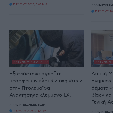
13 ΙΟΥΛΊΟΥ 2026, 3:02 ΜΜ
ΑΠΌ
E-PTOLEM
13 ΙΟΥΛΊΟΥ 20
ΑΣΤΥΝΟΜΙΚΌ ΔΕΛΤΊΟ
ΑΣΤΥΝΟΜΙ
Εξιχνιάστηκε «τριάδα»
Δυτική Μ
πρόσφατων κλοπών οχημάτων
Ενημερωτ
στην Πτολεμαΐδα –
θέματα «
Ανακτήθηκε κλεμμένο Ι.Χ.
βίας» κα
Γενική Α
ΑΠΌ
E-PTOLEMEOS TEAM
9 ΙΟΥΛΊΟΥ 2026, 7:42 ΜΜ
ΑΠΌ
E-PTOLEM