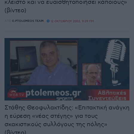
κλειστό και να ευαισθητοποιήσει κάποιους»
(βίντεο)
ΑΠΌ
E-PTOLEMEOS TEAM
12 ΟΚΤΩΒΡΊΟΥ 2022, 9:29 ΠΜ
WEB TV
Στάθης Θεοφυλακτίδης: «Επιτακτική ανάγκη
η εύρεση «νέας στέγης» για τους
σκακιστικούς συλλόγους της πόλης»
(βίντεο)