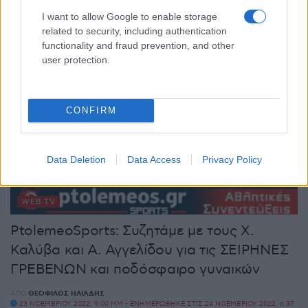
ποδόσφαιρο
I want to allow Google to enable storage
related to security, including authentication
ΑΠΌ
ΘΕΌΦΙΛΟΣ ΗΛΙΆΔΗΣ
7 ΔΕΚΕΜΒΡΊΟΥ 2022, 9:00 ΜΜ
functionality and fraud prevention, and other
user protection.
CONFIRM
Data Deletion
Data Access
Privacy Policy
WEB TV
PtolemeoSports: Συζητάμε με τους Χ.
Καλύβα και Α. Αγγελίδου για τις ΣΕΙΡΗΝΕΣ
ΓΡΕΒΕΝΩΝ και ποδόσφαιρο γυναικών
ΑΠΌ
ΘΕΌΦΙΛΟΣ ΗΛΙΆΔΗΣ
23 ΝΟΕΜΒΡΊΟΥ 2022, 9:00 ΜΜ - ΕΝΗΜΕΡΏΘΗΚΕ ΣΤΙΣ 24 ΝΟΕΜΒΡΊΟΥ 2022, 6:37