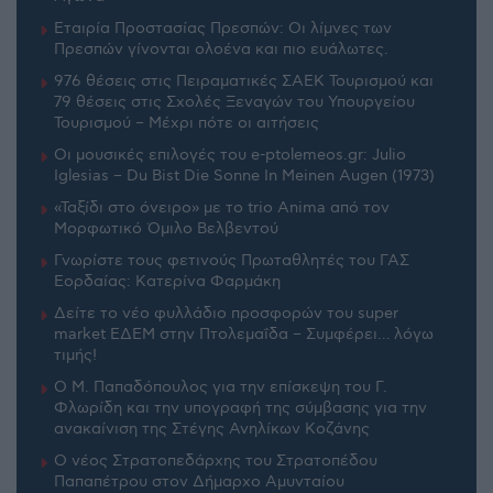
Εταιρία Προστασίας Πρεσπών: Οι λίμνες των
Πρεσπών γίνονται ολοένα και πιο ευάλωτες.
976 θέσεις στις Πειραματικές ΣΑΕΚ Τουρισμού και
79 θέσεις στις Σχολές Ξεναγών του Υπουργείου
Τουρισμού – Μέχρι πότε οι αιτήσεις
Οι μουσικές επιλογές του e-ptolemeos.gr: Julio
Iglesias – Du Bist Die Sonne In Meinen Augen (1973)
«Ταξίδι στο όνειρο» με το trio Anima από τον
Μορφωτικό Όμιλο Βελβεντού
Γνωρίστε τους φετινούς Πρωταθλητές του ΓΑΣ
Εορδαίας: Κατερίνα Φαρμάκη
Δείτε το νέο φυλλάδιο προσφορών του super
market ΕΔΕΜ στην Πτολεμαΐδα – Συμφέρει… λόγω
τιμής!
Ο Μ. Παπαδόπουλος για την επίσκεψη του Γ.
Φλωρίδη και την υπογραφή της σύμβασης για την
ανακαίνιση της Στέγης Ανηλίκων Κοζάνης
Ο νέος Στρατοπεδάρχης του Στρατοπέδου
Παπαπέτρου στον Δήμαρχο Αμυνταίου