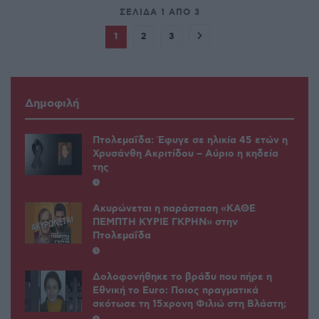
ΣΕΛΊΔΑ 1 ΑΠΌ 3
1
2
3
Δημοφιλή
Πτολεμαΐδα: Έφυγε σε ηλικία 45 ετών η
Χρυσάνθη Ακριτίδου – Αύριο η κηδεία
της
16 ΙΟΥΛΊΟΥ 2026, 2:06 ΜΜ
Ακυρώνεται η παράσταση «ΚΑΘΕ
ΠΕΜΠΤΗ ΚΥΡΙΕ ΓΚΡΗΝ» στην
Πτολεμαΐδα
14 ΙΟΥΛΊΟΥ 2026, 10:30 ΠΜ
Δολοφονήθηκε το βράδυ που πήρε η
Εθνική το Euro: Ποιος πραγματικά
σκότωσε τη 15χρονη Φιλιώ στη Βλάστη;