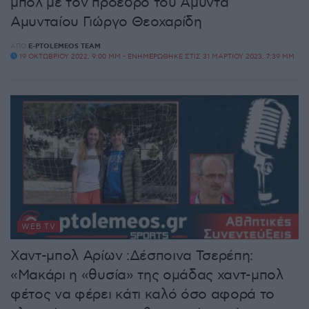
μπολ με τον πρόεδρο του Αμύντα
Αμυνταίου Γιώργο Θεοχαρίδη
ΑΠΌ
E-PTOLEMEOS TEAM
19 ΟΚΤΩΒΡΊΟΥ 2022, 9:00 ΜΜ - ΕΝΗΜΕΡΏΘΗΚΕ ΣΤΙΣ 31 ΜΑΡΤΊΟΥ 2023, 7:39 ΜΜ
WEB TV
Χαντ-μπολ Αρίων :Δέσποινα Τσερέπη:
«Μακάρι η «θυσία» της ομάδας χαντ-μπολ
φέτος να φέρει κάτι καλό όσο αφορά το