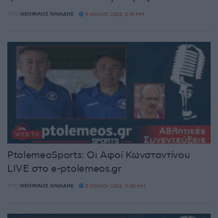
ΑΠΌ
ΘΕΌΦΙΛΟΣ ΗΛΙΆΔΗΣ
9 ΙΟΥΛΊΟΥ 2023, 2:19 ΜΜ
WEB TV
PtolemeoSports: Οι Αφοί Κωνσταντίνου
LIVE στο e-ptolemeos.gr
ΑΠΌ
ΘΕΌΦΙΛΟΣ ΗΛΙΆΔΗΣ
5 ΙΟΥΛΊΟΥ 2023, 9:00 ΜΜ