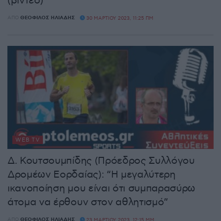
(βίντεο)
ΑΠΌ
ΘΕΌΦΙΛΟΣ ΗΛΙΆΔΗΣ
30 ΜΑΡΤΊΟΥ 2023, 11:25 ΠΜ
WEB TV
Δ. Κουτσουμπίδης (Πρόεδρος Συλλόγου
Δρομέων Εορδαίας): “Η μεγαλύτερη
ικανοποίηση μου είναι ότι συμπαρασύρω
άτομα να έρθουν στον αθλητισμό”
ΑΠΌ
ΘΕΌΦΙΛΟΣ ΗΛΙΆΔΗΣ
23 ΜΑΡΤΊΟΥ 2023, 12:15 ΜΜ