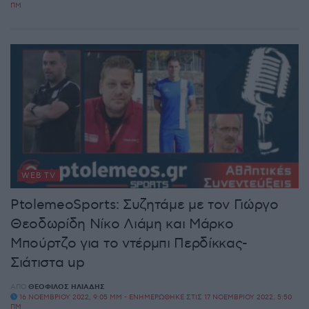
ΠΜ
WEB TV
PtolemeoSports: Συζητάμε με τον Γιώργο
Θεοδωρίδη Νίκο Λιάμη και Μάρκο
Μπούρτζο για το ντέρμπι Περδίκκας-
Σιάτιστα up
ΑΠΌ
ΘΕΌΦΙΛΟΣ ΗΛΙΆΔΗΣ
16 ΝΟΕΜΒΡΊΟΥ 2022, 9:05 ΜΜ - ΕΝΗΜΕΡΏΘΗΚΕ ΣΤΙΣ 17 ΝΟΕΜΒΡΊΟΥ 2022, 5:50
ΠΜ