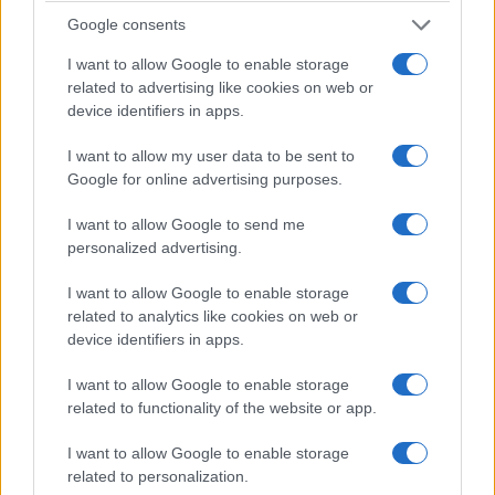
ptolemeos.gr με τον προπονητή των
Google consents
Ελπίδων Φλώρινας Παντελή Μάνο
I want to allow Google to enable storage
related to advertising like cookies on web or
ΑΠΌ
ΘΕΌΦΙΛΟΣ ΗΛΙΆΔΗΣ
device identifiers in apps.
16 ΙΑΝΟΥΑΡΊΟΥ 2023, 9:00 ΜΜ - ΕΝΗΜΕΡΏΘΗΚΕ ΣΤΙΣ 27 ΙΑΝΟΥΑΡΊΟΥ 2023, 3:53
ΠΜ
I want to allow my user data to be sent to
Google for online advertising purposes.
I want to allow Google to send me
personalized advertising.
I want to allow Google to enable storage
related to analytics like cookies on web or
device identifiers in apps.
I want to allow Google to enable storage
WEB TV
related to functionality of the website or app.
PtolemeoSports:Συζητάμε LIVE με τον
I want to allow Google to enable storage
γυμναστή Απόστολο Δανιηλίδη για
related to personalization.