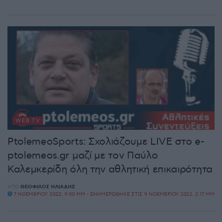
WEB TV
PtolemeoSports: Σχολιάζουμε LIVE στο e-
ptolemeos.gr μαζί με τον Παύλο
Καλεμκερίδη όλη την αθλητική επικαιρότητα
ΑΠΌ
ΘΕΌΦΙΛΟΣ ΗΛΙΆΔΗΣ
7 ΝΟΕΜΒΡΊΟΥ 2022, 9:00 ΜΜ - ΕΝΗΜΕΡΏΘΗΚΕ ΣΤΙΣ 9 ΝΟΕΜΒΡΊΟΥ 2022, 2:17 ΜΜ