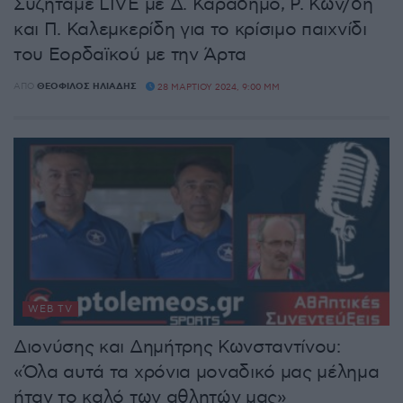
Συζητάμε LIVE με Δ. Καραδήμο, Ρ. Κων/δη
και Π. Καλεμκερίδη για το κρίσιμο παιχνίδι
του Εορδαϊκού με την Άρτα
ΑΠΌ
ΘΕΌΦΙΛΟΣ ΗΛΙΆΔΗΣ
28 ΜΑΡΤΊΟΥ 2024, 9:00 ΜΜ
WEB TV
Διονύσης και Δημήτρης Κωνσταντίνου:
«Όλα αυτά τα χρόνια μοναδικό μας μέλημα
ήταν το καλό των αθλητών μας»