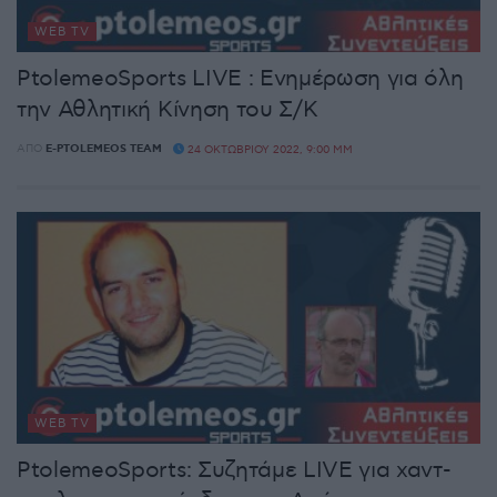
WEB TV
PtolemeoSports LIVE : Ενημέρωση για όλη
την Αθλητική Κίνηση του Σ/Κ
ΑΠΌ
E-PTOLEMEOS TEAM
24 ΟΚΤΩΒΡΊΟΥ 2022, 9:00 ΜΜ
WEB TV
PtolemeoSports: Συζητάμε LIVE για χαντ-