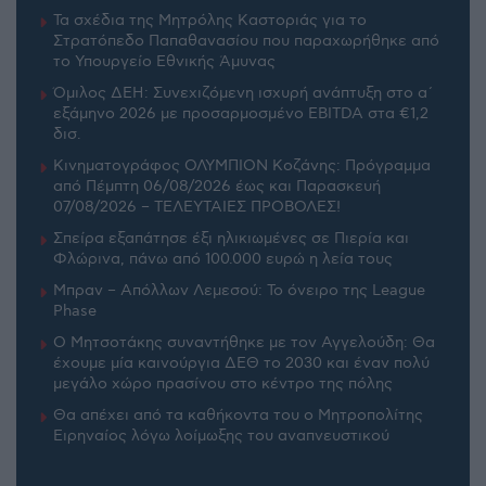
Τα σχέδια της Μητρόλης Καστοριάς για το
Στρατόπεδο Παπαθανασίου που παραχωρήθηκε από
το Υπουργείο Εθνικής Άμυνας
Όμιλος ΔΕΗ: Συνεχιζόμενη ισχυρή ανάπτυξη στο α΄
εξάμηνο 2026 με προσαρμοσμένο EBITDA στα €1,2
δισ.
Κινηματογράφος ΟΛΥΜΠΙΟΝ Κοζάνης: Πρόγραμμα
από Πέμπτη 06/08/2026 έως και Παρασκευή
07/08/2026 – TΕΛΕΥΤΑΙΕΣ ΠΡΟΒΟΛΕΣ!
Σπείρα εξαπάτησε έξι ηλικιωμένες σε Πιερία και
Φλώρινα, πάνω από 100.000 ευρώ η λεία τους
Μπραν – Απόλλων Λεμεσού: Το όνειρο της League
Phase
Ο Μητσοτάκης συναντήθηκε με τον Αγγελούδη: Θα
έχουμε μία καινούργια ΔΕΘ το 2030 και έναν πολύ
μεγάλο χώρο πρασίνου στο κέντρο της πόλης
Θα απέχει από τα καθήκοντα του ο Μητροπολίτης
Ειρηναίος λόγω λοίμωξης του αναπνευστικού