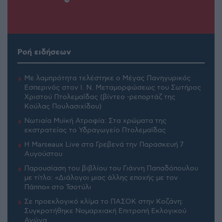
14 ΙΟΥΛΊΟΥ 2026, 5:28 ΜΜ
Ροή ειδήσεων
Με λαμπρότητα τελέστηκε ο Μέγας Πανηγυρικός
Εσπερινός στον Ι. Ν. Μεταμορφώσεως του Σωτήρος
Χριστού Πτολεμαΐδας (βίντεο -ρεπορτάζ της
Κούλας Πουλασιχίδου)
Νωτιαία Μυϊκή Ατροφία: Στα χρώματα της
εκστρατείας το Υδραγωγείο Πτολεμαΐδας
H Marseaux Live στα Γρεβενά την Παρασκευή 7
Αυγούστου
Παρουσίαση του βιβλίου του Γιάννη Παπαδόπουλου
με τίτλο: «Διάλογοι μιας άλλης εποχής με τον
Πάππο» στο Τσοτύλι
Σε προεκλογικό κλίμα το ΠΑΣΟΚ στην Κοζάνη:
Συγκροτήθηκε Νομαρχιακή Επιτροπή Εκλογικού
Αγώνα