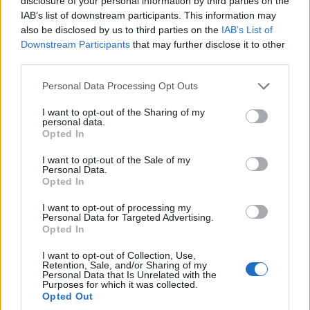
disclosure of your personal information by third parties on the
IAB’s list of downstream participants. This information may
PtolememeoSports: Συζητάμε στο e-
also be disclosed by us to third parties on the
IAB’s List of
ptolemeos.gr για βόλεϊ με το προπονητή
Downstream Participants
that may further disclose it to other
third parties.
του Γ.Σ. Κοζάνης Δ. Τιτέλη
Please note that this website/app uses one or more Google
Personal Data Processing Opt Outs
ΑΠΌ
ΘΕΌΦΙΛΟΣ ΗΛΙΆΔΗΣ
services and may gather and store information including but
23 ΙΑΝΟΥΑΡΊΟΥ 2023, 9:00 ΜΜ - ΕΝΗΜΕΡΏΘΗΚΕ ΣΤΙΣ 27 ΙΑΝΟΥΑΡΊΟΥ 2023, 3:55
ΠΜ
not limited to your visit or usage behaviour. You may click to
I want to opt-out of the Sharing of my
personal data.
grant or deny consent to Google and its third-party tags to
Opted In
use your data for below specified purposes in below Google
consent section.
I want to opt-out of the Sale of my
Personal Data.
Opted In
I want to opt-out of processing my
Personal Data for Targeted Advertising.
Opted In
I want to opt-out of Collection, Use,
Retention, Sale, and/or Sharing of my
Personal Data that Is Unrelated with the
WEB TV
Purposes for which it was collected.
Opted Out
PtolemeoSports: Συζητάμε στο e-