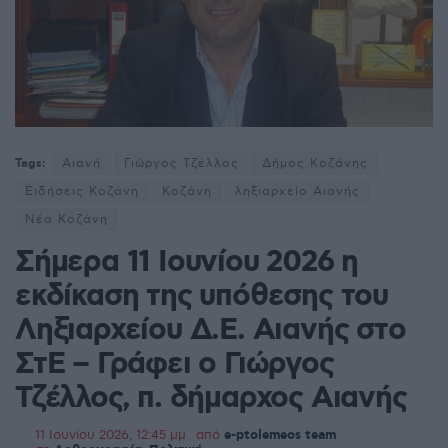
Tags:
Αιανή
Γιώργος Τζέλλος
Δήμος Κοζάνης
Ειδήσεις Κοζάνη
Κοζάνη
ληξιαρχείο Αιανής
Νέα Κοζάνη
Σήμερα 11 Ιουνίου 2026 η
εκδίκαση της υπόθεσης του
Ληξιαρχείου Δ.Ε. Αιανής στο
ΣτΕ – Γράφει ο Γιώργος
Τζέλλος, π. δήμαρχος Αιανής
11 Ιουνίου 2026, 12:45 μμ
από
e-ptolemeos team