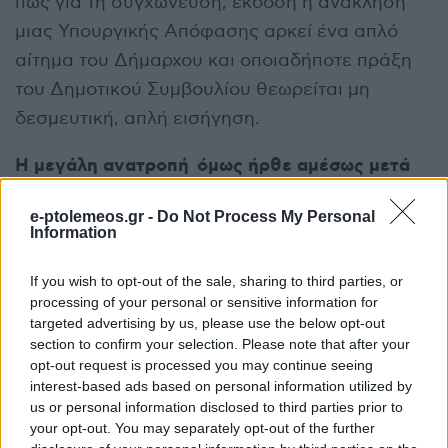
πως για τη συγχώνευση, έκδοση ή ανάκληση
μιας Υπουργικής Απόφασης αρκεί ένα απλό
αίτημα του Δήμαρχου και οποιαδήποτε πράξη
του Δημοτικού Συμβουλίου θεωρείται μη
δεσμευτική, απλή εισήγηση.
Η μεγάλη ανατροπή όμως ήρθε αμέσως μετά
από την Ειδική Επιτροπή του άρθρου 152 του
e-ptolemeos.gr -
Do Not Process My Personal
νόμου 3463/2006, όπου προσέφυγαν οι
Information
Πρόεδροι και οι κάτοικοι. Η Επιτροπή με το
Πρακτικό 2/10-2-2026
δικαίωσε πλήρως τις
If you wish to opt-out of the sale, sharing to third parties, or
processing of your personal or sensitive information for
Κοινότητες, ακύρωσε την απόφαση του
targeted advertising by us, please use the below opt-out
Γραμματέα και την απόφαση του Δημοτικού
section to confirm your selection. Please note that after your
opt-out request is processed you may continue seeing
Συμβουλίου λόγω παράνομης σύνθεσης.
interest-based ads based on personal information utilized by
Έκρινε ότι από τη διαδικασία αποκλείστηκαν
us or personal information disclosed to third parties prior to
αυθαίρετα οι Πρόεδροι των έξι εκ των επτά
your opt-out. You may separately opt-out of the further