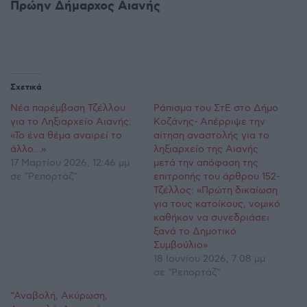
Πρώην Δήμαρχος Αιανής
Σχετικά
Νέα παρέμβαση Τζέλλου
Ράπισμα του ΣτΕ στο Δήμο
για το Ληξιαρχείο Αιανής:
Κοζάνης- Απέρριψε την
«Το ένα θέμα αναιρεί το
αίτηση αναστολής για το
άλλο…»
ληξιαρχείο της Αιανής
17 Μαρτίου 2026, 12:46 μμ
μετά την απόφαση της
σε "Ρεπορτάζ"
επιτροπής του άρθρου 152-
Τζέλλος: «Πρώτη δικαίωση
για τους κατοίκους, νομικό
καθήκον να συνεδριάσει
ξανά το Δημοτικό
Συμβούλιο»
18 Ιουνίου 2026, 7:08 μμ
σε "Ρεπορτάζ"
“Αναβολή, Ακύρωση,