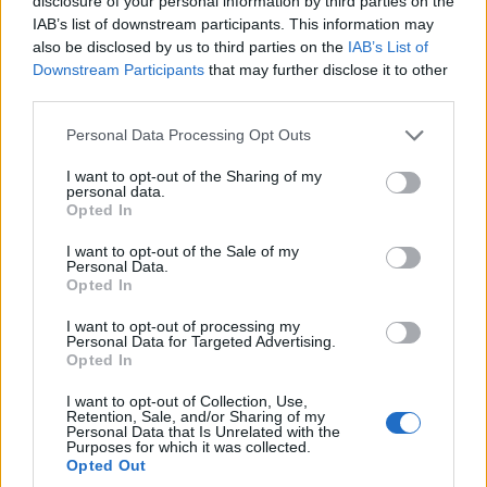
disclosure of your personal information by third parties on the
Κοινοτήτων της Δημοτικής Ενότητας Αιανής
.
IAB’s list of downstream participants. This information may
Έτσι, η Επιτροπή υποχρέωσε τον Δήμο να
also be disclosed by us to third parties on the
IAB’s List of
Downstream Participants
that may further disclose it to other
επαναλάβει τη συνεδρίαση και την ψηφοφορία,
third parties.
διασφαλίζοντας τη νόμιμη συμμετοχή και το
Please note that this website/app uses one or more Google
Personal Data Processing Opt Outs
δικαίωμα ψήφου όλων των Προέδρων.
services and may gather and store information including but
not limited to your visit or usage behaviour. You may click to
I want to opt-out of the Sharing of my
personal data.
grant or deny consent to Google and its third-party tags to
Opted In
use your data for below specified purposes in below Google
consent section.
I want to opt-out of the Sale of my
Personal Data.
Opted In
I want to opt-out of processing my
Personal Data for Targeted Advertising.
Opted In
I want to opt-out of Collection, Use,
Retention, Sale, and/or Sharing of my
Personal Data that Is Unrelated with the
Purposes for which it was collected.
Opted Out