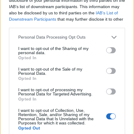
disclosure of your personal information by third parties on the
IAB’s list of downstream participants. This information may
also be disclosed by us to third parties on the
IAB’s List of
Downstream Participants
that may further disclose it to other
third parties.
Please note that this website/app uses one or more Google
Personal Data Processing Opt Outs
services and may gather and store information including but
not limited to your visit or usage behaviour. You may click to
I want to opt-out of the Sharing of my
personal data.
grant or deny consent to Google and its third-party tags to
Opted In
use your data for below specified purposes in below Google
consent section.
I want to opt-out of the Sale of my
Personal Data.
Opted In
I want to opt-out of processing my
Personal Data for Targeted Advertising.
Opted In
I want to opt-out of Collection, Use,
Retention, Sale, and/or Sharing of my
Personal Data that Is Unrelated with the
Purposes for which it was collected.
Opted Out