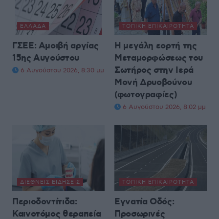
ΕΛΛΆΔΑ
ΤΟΠΙΚΉ ΕΠΙΚΑΙΡΌΤΗΤΑ
ΓΣΕΕ: Αμοιβή αργίας
Η μεγάλη εορτή της
15ης Αυγούστου
Μεταμορφώσεως του
Σωτήρος στην Ιερά
6 Αυγούστου 2026, 8:30 μμ
Μονή Δρυοβούνου
(φωτογραφίες)
6 Αυγούστου 2026, 8:02 μμ
ΔΙΕΘΝΕΊΣ ΕΙΔΉΣΕΙΣ
ΤΟΠΙΚΉ ΕΠΙΚΑΙΡΌΤΗΤΑ
Περιοδοντίτιδα:
Εγνατία Οδός:
Καινοτόμος θεραπεία
Προσωρινές