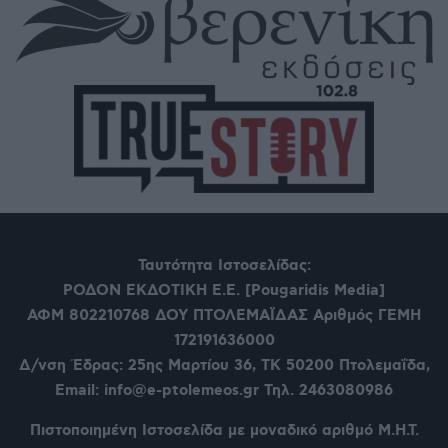
Ταυτότητα Ιστοσελίδας:
ΡΟΔΟΝ ΕΚΔΟΤΙΚΗ Ε.Ε. [Pougaridis Media]
ΑΦΜ 802210768
ΔΟΥ ΠΤΟΛΕΜΑΪΔΑΣ Αριθμός ΓΕΜΗ
172191636000
Δ/νση Έδρας: 25ης Μαρτίου 36,
ΤΚ 50200 Πτολεμαΐδα,
Email: info@e-ptolemeos.gr Τηλ. 2463080986
Πιστοποιημένη Ιστοσελίδα με μοναδικό αριθμό Μ.Η.Τ.