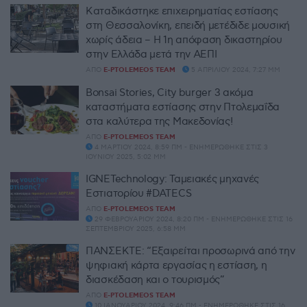
Καταδικάστηκε επιχειρηματίας εστίασης
στη Θεσσαλονίκη, επειδή μετέδιδε μουσική
χωρίς άδεια – Η 1η απόφαση δικαστηρίου
στην Ελλάδα μετά την ΑΕΠΙ
ΑΠΌ
E-PTOLEMEOS TEAM
5 ΑΠΡΙΛΊΟΥ 2024, 7:27 ΜΜ
Bonsai Stories, City burger 3 ακόμα
καταστήματα εστίασης στην Πτολεμαΐδα
στα καλύτερα της Μακεδονίας!
ΑΠΌ
E-PTOLEMEOS TEAM
4 ΜΑΡΤΊΟΥ 2024, 8:59 ΠΜ - ΕΝΗΜΕΡΏΘΗΚΕ ΣΤΙΣ 3
ΙΟΥΝΊΟΥ 2025, 5:02 ΜΜ
IGNETechnology: Ταμειακές μηχανές
Εστιατορίου #DATECS
ΑΠΌ
E-PTOLEMEOS TEAM
29 ΦΕΒΡΟΥΑΡΊΟΥ 2024, 8:20 ΠΜ - ΕΝΗΜΕΡΏΘΗΚΕ ΣΤΙΣ 16
ΣΕΠΤΕΜΒΡΊΟΥ 2025, 6:58 ΜΜ
ΠΑΝΣΕΚΤΕ: “Εξαιρείται προσωρινά από την
ψηφιακή κάρτα εργασίας η εστίαση, η
διασκέδαση και ο τουρισμός”
ΑΠΌ
E-PTOLEMEOS TEAM
10 ΙΑΝΟΥΑΡΊΟΥ 2024, 9:46 ΠΜ - ΕΝΗΜΕΡΏΘΗΚΕ ΣΤΙΣ 16