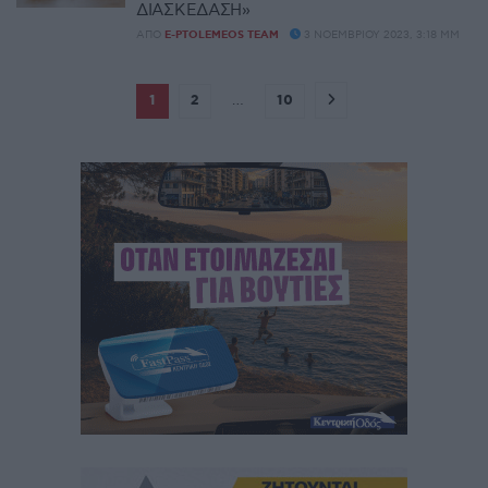
ΔΙΑΣΚΕΔΑΣΗ»
ΑΠΌ
E-PTOLEMEOS TEAM
3 ΝΟΕΜΒΡΊΟΥ 2023, 3:18 ΜΜ
1
2
…
10