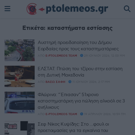
Ετικέτα:
καταστήματα εστίασης
Αυστηρή προειδοποίηση του Δήμου
Εορδαίας προς τους καταστηματάρχες
ΑΠΌ
E-PTOLEMEOS TEAM
29 ΙΟΥΝΊΟΥ 2026, 12:03 ΜΜ
ΕΛΣΤΑΤ: Πτώση του τζίρου στην εστίαση
στη Δυτική Μακεδονία
ΑΠΌ
ΒΆΣΩ ΣΆΦΗ
11 ΙΟΥΝΊΟΥ 2026, 2:17 ΜΜ
Φλώρινα: “Έπιασαν” 51χρονο
καταστηματάρχη για πώληση αλκοόλ σε 3
ανήλικους
ΑΠΌ
E-PTOLEMEOS TEAM
19 ΑΠΡΙΛΊΟΥ 2026, 10:59 ΠΜ
Σεφ Νίκος Κυψίδης: Στο …φουλ οι
προετοιμασίες για τα εγκαίνια του