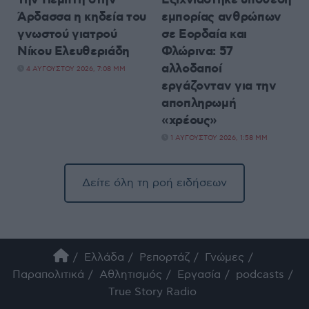
Άρδασσα η κηδεία του
εμπορίας ανθρώπων
γνωστού γιατρού
σε Εορδαία και
Νίκου Ελευθεριάδη
Φλώρινα: 57
αλλοδαποί
4 ΑΥΓΟΎΣΤΟΥ 2026, 7:08 ΜΜ
εργάζονταν για την
αποπληρωμή
«χρέους»
1 ΑΥΓΟΎΣΤΟΥ 2026, 1:58 ΜΜ
Δείτε όλη τη ροή ειδήσεων
Ελλάδα
Ρεπορτάζ
Γνώμες
Παραπολιτικά
Αθλητισμός
Εργασία
podcasts
True Story Radio