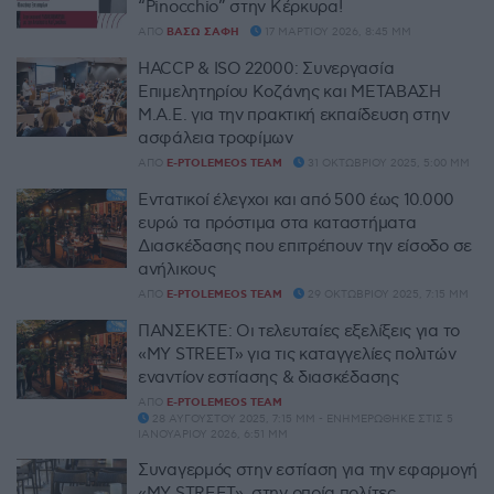
“Pinocchio” στην Κέρκυρα!
ΑΠΌ
ΒΆΣΩ ΣΆΦΗ
17 ΜΑΡΤΊΟΥ 2026, 8:45 ΜΜ
HACCP & ISO 22000: Συνεργασία
Επιμελητηρίου Κοζάνης και MΕΤΑΒΑΣΗ
Μ.Α.Ε. για την πρακτική εκπαίδευση στην
ασφάλεια τροφίμων
ΑΠΌ
E-PTOLEMEOS TEAM
31 ΟΚΤΩΒΡΊΟΥ 2025, 5:00 ΜΜ
Εντατικοί έλεγχοι και από 500 έως 10.000
ευρώ τα πρόστιμα στα καταστήματα
Διασκέδασης που επιτρέπουν την είσοδο σε
ανήλικους
ΑΠΌ
E-PTOLEMEOS TEAM
29 ΟΚΤΩΒΡΊΟΥ 2025, 7:15 ΜΜ
ΠΑΝΣΕΚΤΕ: Οι τελευταίες εξελίξεις για το
«MY STREET» για τις καταγγελίες πολιτών
εναντίον εστίασης & διασκέδασης
ΑΠΌ
E-PTOLEMEOS TEAM
28 ΑΥΓΟΎΣΤΟΥ 2025, 7:15 ΜΜ - ΕΝΗΜΕΡΏΘΗΚΕ ΣΤΙΣ 5
ΙΑΝΟΥΑΡΊΟΥ 2026, 6:51 ΜΜ
Συναγερμός στην εστίαση για την εφαρμογή
«MY STREET», στην οποία πολίτες