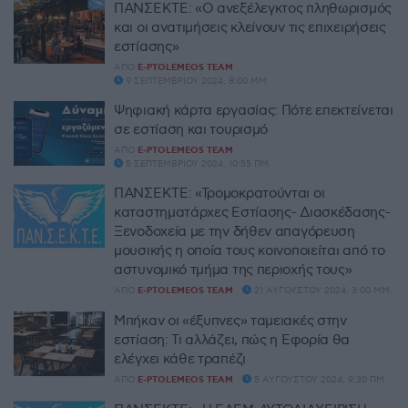
ΠΑΝΣΕΚΤΕ: «Ο ανεξέλεγκτος πληθωρισμός
και οι ανατιμήσεις κλείνουν τις επιχειρήσεις
εστίασης»
ΑΠΌ
E-PTOLEMEOS TEAM
9 ΣΕΠΤΕΜΒΡΊΟΥ 2024, 8:00 ΜΜ
Ψηφιακή κάρτα εργασίας: Πότε επεκτείνεται
σε εστίαση και τουρισμό
ΑΠΌ
E-PTOLEMEOS TEAM
5 ΣΕΠΤΕΜΒΡΊΟΥ 2024, 10:55 ΠΜ
ΠΑΝΣΕΚΤΕ: «Τρομοκρατούνται οι
καταστηματάρχες Εστίασης- Διασκέδασης-
Ξενοδοχεία με την δήθεν απαγόρευση
μουσικής η οποία τους κοινοποιείται από το
αστυνομικό τμήμα της περιοχής τους»
ΑΠΌ
E-PTOLEMEOS TEAM
21 ΑΥΓΟΎΣΤΟΥ 2024, 3:00 ΜΜ
Μπήκαν οι «έξυπνες» ταμειακές στην
εστίαση: Τι αλλάζει, πώς η Εφορία θα
ελέγχει κάθε τραπέζι
ΑΠΌ
E-PTOLEMEOS TEAM
5 ΑΥΓΟΎΣΤΟΥ 2024, 9:30 ΠΜ