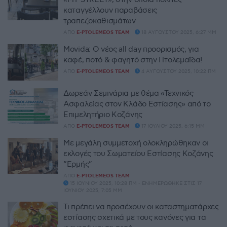
καταγγέλλουν παραβάσεις
τραπεζοκαθισμάτων
ΑΠΌ
E-PTOLEMEOS TEAM
18 ΑΥΓΟΎΣΤΟΥ 2025, 6:27 ΜΜ
Movida: Ο νέος all day προορισμός, για
καφέ, ποτό & φαγητό στην Πτολεμαΐδα!
ΑΠΌ
E-PTOLEMEOS TEAM
4 ΑΥΓΟΎΣΤΟΥ 2025, 10:22 ΠΜ
Δωρεάν Σεμινάρια με θέμα «Τεχνικός
Ασφαλείας στον Κλάδο Εστίασης» από το
Επιμελητήριο Κοζάνης
ΑΠΌ
E-PTOLEMEOS TEAM
17 ΙΟΥΛΊΟΥ 2025, 6:15 ΜΜ
Με μεγάλη συμμετοχή ολοκληρώθηκαν οι
εκλογές του Σωματείου Εστίασης Κοζάνης
“Ερμής”
ΑΠΌ
E-PTOLEMEOS TEAM
15 ΙΟΥΝΊΟΥ 2025, 10:28 ΠΜ - ΕΝΗΜΕΡΏΘΗΚΕ ΣΤΙΣ 17
ΙΟΥΝΊΟΥ 2025, 7:05 ΜΜ
Τι πρέπει να προσέχουν οι καταστηματάρχες
εστίασης σχετικά με τους κανόνες για τα