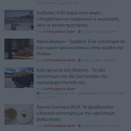
ΣΕΠΤΕΜΒΡΊΟΥ 2025, 7:03 ΜΜ
Αυξήσεις 0,50 ευρώ στον καφέ;
«Υπερβολική και παράλογη» η ανατίμηση
λένε οι καταστηματάρχες
ΑΠΌ
E-PTOLEMEOS TEAM
13 ΜΑΪ́ΟΥ 2024, 4:04 ΜΜ
Αρκουδόρεμα – Γρεβενά: Eνα εστιατόριο σε
ένα χωριό τριών κατοίκων, στην καρδιά της
Πίνδου
ΑΠΌ
E-PTOLEMEOS TEAM
8 ΜΑΪ́ΟΥ 2024, 8:30 ΜΜ
Κάτι ψήνεται στη Βλάστη… Το νέο
κατάστημα που θα ζωντανέψει την
πανέμορφη πλατεία της
ΑΠΌ
E-PTOLEMEOS TEAM
8 ΜΑΪ́ΟΥ 2024, 6:46 ΜΜ - ΕΝΗΜΕΡΏΘΗΚΕ ΣΤΙΣ 3 ΙΟΥΝΊΟΥ
2025, 4:41 ΜΜ
Χρυσοί Σκούφοι 2024: Τα βραβευμένα
ελληνικά εστιατόρια με την υψηλότερη
βαθμολογία
ΑΠΌ
E-PTOLEMEOS TEAM
9 ΑΠΡΙΛΊΟΥ 2024, 8:00 ΜΜ