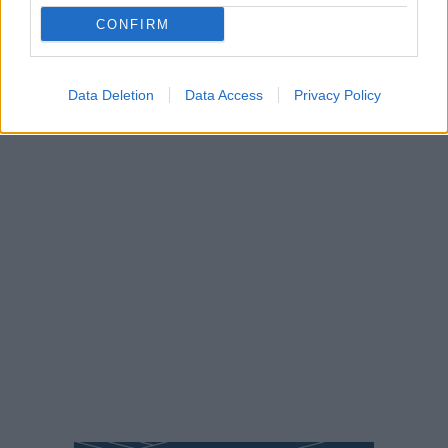
ΔΙΑΣΚΕΔΑΣΗ»
CONFIRM
ΑΠΌ
E-PTOLEMEOS TEAM
3 ΝΟΕΜΒΡΊΟΥ 2023, 3:18 ΜΜ
ΠΕΡΙΣΣΌΤΕΡΑ
DETAILS
Data Deletion
Data Access
Privacy Policy