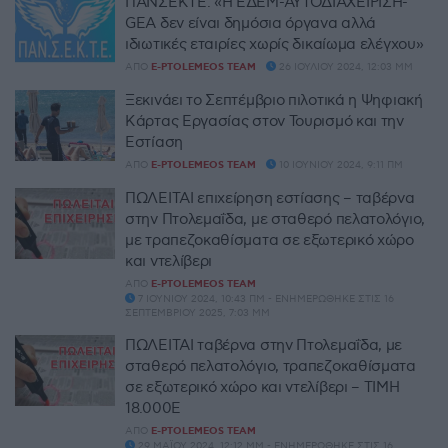
ΠΑΝΣΕΚΤΕ: «Η ΕΔΕΜ-ΑΥΤΟΔΙΑΧΕΙΡΙΣΗ-
GEA δεν είναι δημόσια όργανα αλλά
ιδιωτικές εταιρίες χωρίς δικαίωμα ελέγχου»
ΑΠΌ
E-PTOLEMEOS TEAM
26 ΙΟΥΛΊΟΥ 2024, 12:03 ΜΜ
Ξεκινάει το Σεπτέμβριο πιλοτικά η Ψηφιακή
Κάρτας Εργασίας στον Τουρισμό και την
Εστίαση
ΑΠΌ
E-PTOLEMEOS TEAM
10 ΙΟΥΝΊΟΥ 2024, 9:11 ΠΜ
ΠΩΛΕΙΤΑΙ επιχείρηση εστίασης – ταβέρνα
στην Πτολεμαΐδα, με σταθερό πελατολόγιο,
με τραπεζοκαθίσματα σε εξωτερικό χώρο
και ντελίβερι
ΑΠΌ
E-PTOLEMEOS TEAM
7 ΙΟΥΝΊΟΥ 2024, 10:43 ΠΜ - ΕΝΗΜΕΡΏΘΗΚΕ ΣΤΙΣ 16
ΣΕΠΤΕΜΒΡΊΟΥ 2025, 7:03 ΜΜ
ΠΩΛΕΙΤΑΙ ταβέρνα στην Πτολεμαΐδα, με
σταθερό πελατολόγιο, τραπεζοκαθίσματα
σε εξωτερικό χώρο και ντελίβερι – ΤΙΜΗ
18.000Ε
ΑΠΌ
E-PTOLEMEOS TEAM
29 ΜΑΪ́ΟΥ 2024, 12:12 ΜΜ - ΕΝΗΜΕΡΏΘΗΚΕ ΣΤΙΣ 16