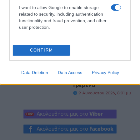
I want to allow Google to enable storage
related to security, including authentication
functionality and fraud prevention, and other
user protection.
ΜΟΥΣΙΚΈΣ ΕΠΙΛΟΓΈΣ
ΚΟΙΝΩΝΊΑ
Οι μουσικές επιλογές
Εντυπωσιακές
CONFIRM
του e-ptolemeos.gr:
εναέριες
The Hunters – Teen
φωτογραφίες από τον
Scene (1960)
Άγιο Νικάνορα
Data Deletion
Data Access
Privacy Policy
Ζάβορδας στα
9 Αυγούστου 2026, 9:00 μμ
Γρεβενά
9 Αυγούστου 2026, 8:01 μμ