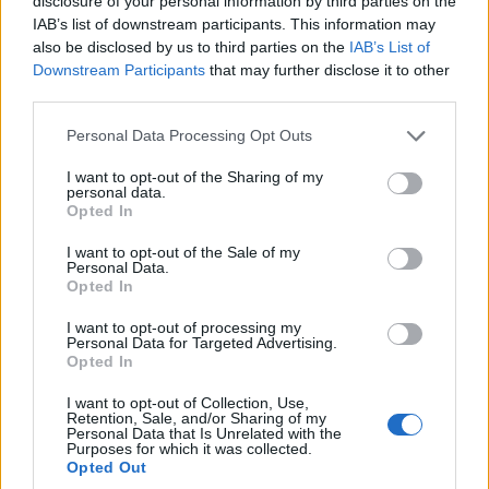
disclosure of your personal information by third parties on the
IAB’s list of downstream participants. This information may
also be disclosed by us to third parties on the
IAB’s List of
Downstream Participants
that may further disclose it to other
third parties.
Please note that this website/app uses one or more Google
Personal Data Processing Opt Outs
services and may gather and store information including but
not limited to your visit or usage behaviour. You may click to
I want to opt-out of the Sharing of my
personal data.
grant or deny consent to Google and its third-party tags to
Opted In
use your data for below specified purposes in below Google
ΚΟΙΝΩΝΊΑ
ΕΚΠΑΊΔΕΥΣΗ
consent section.
I want to opt-out of the Sale of my
Personal Data.
Έφυγε από τη ζωή ο
Η πιο κρίσιμη
Opted In
φύλακας του
εβδομάδα του
Μαμάτσειου
Αυγούστου για τους
I want to opt-out of processing my
Personal Data for Targeted Advertising.
Νοσοκομείου Γιώργος
εκπαιδευτικούς: 5.500
Opted In
Λιάκος
διορισμοί, 130.000
I want to opt-out of Collection, Use,
στους πίνακες ΑΣΕΠ
10 Αυγούστου 2026, 10:32
Retention, Sale, and/or Sharing of my
πμ
Personal Data that Is Unrelated with the
και η πρόσκληση για
Purposes for which it was collected.
αναπληρωτές
Opted Out