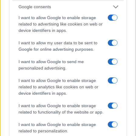
10 Αυγούστου 2026, 10:11
πμ
Google consents
I want to allow Google to enable storage
related to advertising like cookies on web or
device identifiers in apps.
I want to allow my user data to be sent to
Google for online advertising purposes.
ΕΛΛΆΔΑ
ΠΡΟΣΕΧΕΊΣ ΕΚΔΗΛΏΣΕΙΣ
I want to allow Google to send me
Τι ισχύει για την αργία
Τετάρτες με θερινό
personalized advertising.
του
σινεμά στη Δημοτική
Δεκαπενταύγουστου
Βιβλιοθήκη Κοζάνης –
I want to allow Google to enable storage
– Όσα πρέπει να
“Ο Δρόμος της
related to analytics like cookies on web or
device identifiers in apps.
γνωρίζουν οι
Επανάστασης” στις
μισθωτοί του
12/8
I want to allow Google to enable storage
ιδιωτικού τομέα
10 Αυγούστου 2026, 9:00
related to functionality of the website or app.
πμ
10 Αυγούστου 2026, 9:31
πμ
I want to allow Google to enable storage
related to personalization.