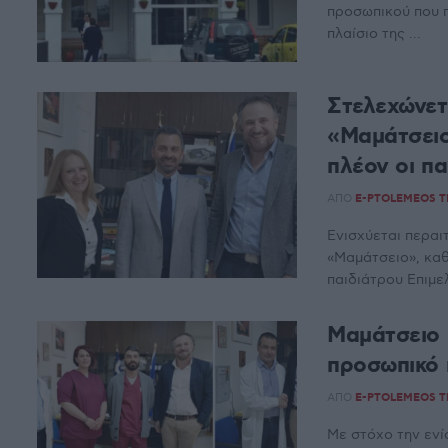
προσωπικού που 
πλαίσιο της ...
Στελεχώνετα
«Μαμάτσειο
πλέον οι πα
ΑΠΌ
E-PTOLEMEOS 
Ενισχύεται περαι
«Μαμάτσειο», κα
παιδιάτρου Επιμελη
Μαμάτσειο 
προσωπικό 
ΑΠΌ
E-PTOLEMEOS 
Με στόχο την ενί