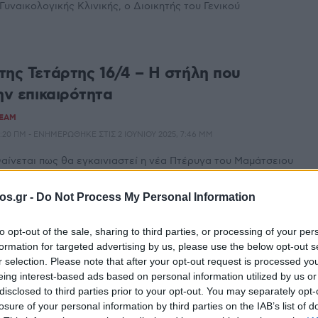
Γυναικολογικής Κλινικής, ο Διοικητής του Γενικού
της Τετάρτης 16/4 – Η στήλη που
ην επικαιρότητα
TEAM
8:20 ΠΜ - ΕΝΗΜΕΡΏΘΗΚΕ ΣΤΙΣ 2 ΙΟΥΝΊΟΥ 2025, 7:46 ΜΜ
αίνεται πως θα εγκαινιαστεί η νέα Πτέρυγα του Μαμάτσειου
άνης αφού οι εργασίες σιγά-σιγά ολοκληρώνονται.
os.gr -
Do Not Process My Personal Information
 έψαλλε η Φιλαρμονική “ΠΑΝΔΩΡΑ” και
to opt-out of the sale, sharing to third parties, or processing of your per
formation for targeted advertising by us, please use the below opt-out s
ης Ταξιαρχίας στο Μαμάτσειο
r selection. Please note that after your opt-out request is processed y
ο Κοζάνης
eing interest-based ads based on personal information utilized by us or
disclosed to third parties prior to your opt-out. You may separately opt-
TEAM
losure of your personal information by third parties on the IAB’s list of
4, 3:30 ΜΜ - ΕΝΗΜΕΡΏΘΗΚΕ ΣΤΙΣ 27 ΙΑΝΟΥΑΡΊΟΥ 2026, 7:18 ΜΜ