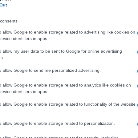
Out
Διοικητή του Μαμάτσειου Νοσοκομείου Κοζάνης. Κληθείς να
consents
o allow Google to enable storage related to advertising like cookies on
 Πρόβλημα επικοινωνίας με το
evice identifiers in apps.
 σύστημα του νοσοκομείου – Αναμένεται
o allow my user data to be sent to Google for online advertising
αση βλάβης
s.
TEAM
23 ΦΕΒΡΟΥΑΡΊΟΥ 2023, 12:01 ΜΜ
to allow Google to send me personalized advertising.
.Ν. Κοζάνης ενημερώνει τους πολίτες ότι υπάρχει πρόβλημα
το Νοσοκομείο (εισερχόμενες & εξερχόμενες κλήσεις), λόγω
o allow Google to enable storage related to analytics like cookies on
evice identifiers in apps.
(Διοικητής Μαμάτσειου Κοζάνης): «Η ΜΕΘ
o allow Google to enable storage related to functionality of the website
ι τη λειτουργία της, έρχονται
ς»
o allow Google to enable storage related to personalization.
Σ
17 ΦΕΒΡΟΥΑΡΊΟΥ 2023, 2:19 ΜΜ
o allow Google to enable storage related to security, including