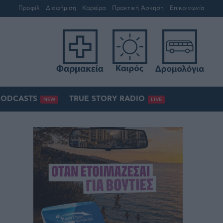
Προφίλ
Διαφήμιση
Καριέρα
Πρακτική Άσκηση
Επικοινωνία
PODCASTS
TRUE STORY RADIO
NEW
LIVE