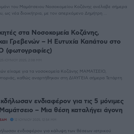
 τιμόνι του Μαμάτσειου Νοσοκομείου Κοζάνης ανέλαβε σήμερα
υ, ως νέα διοικήτρια, με τον απερχόμενο Δημήτρη ...
οικητές στα Νοσοκομεία Κοζάνης,
και Γρεβενών – Η Ευτυχία Καπάτου στο
 (φωτογραφίες)
25 ΙΟΥΝΊΟΥ 2025, 2:08 ΜΜ
τών είχαμε για τα νοσοκομεία Κοζάνης ΜΑΜΑΤΣΕΙΟ,
στοριάς, καθώς αναρτήθηκαν στη ΔΙΑΥΓΕΙΑ σήμερα Τετάρτη
εκδήλωσαν ενδιαφέρον για τις 5 μόνιμες
 Μαμάτσειο – Μια θέση καταλήγει άγονη
TEAM
12 ΙΟΥΝΊΟΥ 2025, 12:54 ΜΜ
δήλωσαν ενδιαφέρον για κάλυψη των θέσεων ιατρικού