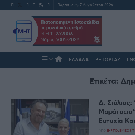
Παρασκευή, 7 Αυγούστου 2026
ΕΛΛΆΔΑ
ΡΕΠΟΡΤΆΖ
ΓΝ
Ετικέτα:
Δημ
Δ. Σιόλιος:
Μαμάτσειο”
Ευτυχία Κα
ΑΠΌ
E-PTOLEMEOS 