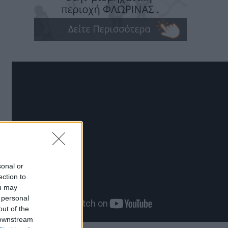
sonal or
ection to
ou may
 personal
out of the
 downstream