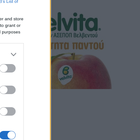
B’s List of
er and store
to grant or
ed purposes