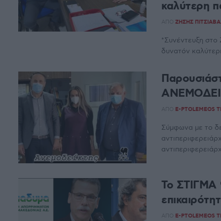
καλύτερη π
ΑΠΌ
ΖΉΣΗΣ ΠΙΤΣΙΆΒΑ
*Συνέντευξη στο 
δυνατόν καλύτερη
Παρουσιάστ
ΑΝΕΜΟΔΕΙΚ
ΑΠΌ
E-PTOLEMEOS 
Σύμφωνα με το δ
αντιπεριφερειάρχ
αντιπεριφερειάρχ
Το ΣΤΙΓΜΑ 9
επικαιρότη
ΑΠΌ
E-PTOLEMEOS 