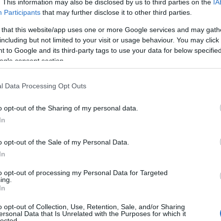
. This information may also be disclosed by us to third parties on the
IA
Participants
that may further disclose it to other third parties.
ν Χριστουγέννων η Φιλαρμονική του Δήμου Κοζάνης
 μουσικοί της Ταξιαρχίας έψαλλαν τα κάλαντα στο
 that this website/app uses one or more Google services and may gath
including but not limited to your visit or usage behaviour. You may click 
 to Google and its third-party tags to use your data for below specifi
ogle consent section.
ειο Νοσοκομείο Κοζάνης βρέθηκε η νέα
ης 3ης ΥΠΕ
l Data Processing Opt Outs
TEAM
o opt-out of the Sharing of my personal data.
24, 1:33 ΜΜ - ΕΝΗΜΕΡΏΘΗΚΕ ΣΤΙΣ 27 ΙΑΝΟΥΑΡΊΟΥ 2026, 7:27 ΜΜ
In
οσοκομείο Κοζάνης βρέθηκε σήμερα Πέμπτη ο νέος διοικητής
τρης Τσαλικάκης, συνοδευόμενος από τον νέο υποδιοικητή ...
o opt-out of the Sale of my Personal Data.
In
 «Σε 3-4 χρόνια το Μαμάτσειο θα είναι
to opt-out of processing my Personal Data for Targeted
ing.
νουριο Νοσοκομείο»
In
21 ΔΕΚΕΜΒΡΊΟΥ 2023, 4:15 ΜΜ
o opt-out of Collection, Use, Retention, Sale, and/or Sharing
ersonal Data that Is Unrelated with the Purposes for which it
Ανάμεσά μας με τον Αντώνη Πουγαρίδη φιλοξένησε τον
lected.