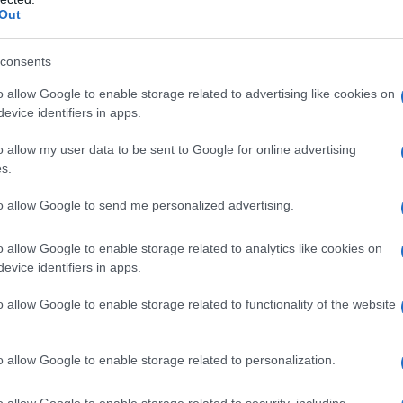
Out
consents
o allow Google to enable storage related to advertising like cookies on
evice identifiers in apps.
ΚΉΣ
ΠΕΡΊ ΦΥΣΙΚΉΣ
o allow my user data to be sent to Google for online advertising
s.
μη στην υπηρεσία του
H Φυσική …. των αγορ
τ… Γράφει ο Σταύρος
Γράφει ο Σταύρος Κα
to allow Google to send me personalized advertising.
ος
ΑΠΌ
ΣΤΑΎΡΟΣ ΚΑΡΑΤΖΊΚΟΣ
o allow Google to enable storage related to analytics like cookies on
18 ΔΕΚΕΜΒΡΊΟΥ 2015, 1:55 ΜΜ
ΚΑΡΑΤΖΊΚΟΣ
evice identifiers in apps.
Υ 2016, 2:56 ΜΜ
o allow Google to enable storage related to functionality of the website
o allow Google to enable storage related to personalization.
o allow Google to enable storage related to security, including