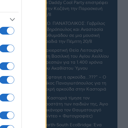
Το Daddy Cool Party επιστρέφει
στην Κοζάνη την Παρασκευή
21/8
Α.Ο. ΠΑΝΑΤΟΛΙΚΟΣ: Γαβρίλος
Σιδηρόπουλος και Αναστασία
Ευθυμιάδου σε μια μουσική
βραδιά την Πέμπτη 20/8
Αρχιερατική Θεία Λειτουργία
ιών –
στη Βασιλική του Αγίου Αχιλλίου
Πρεσπών για τα 1.400 χρόνια
ρατζίκος
του Ακαθίστου Ύμνου
“Έφταιγε η αρκούδα…???” – Ο
Νίκος Παναγιωτόπουλος για τη
νεκρή αρκούδα στην Καστοριά
Η Καστοριά τίμησε τον
προστάτη των παιδιών της, Άγιο
Νικάνορα τον Θαυματουργό
(Βίντεο + Φωτογραφίες)
North-South EcoBridge: Ένα