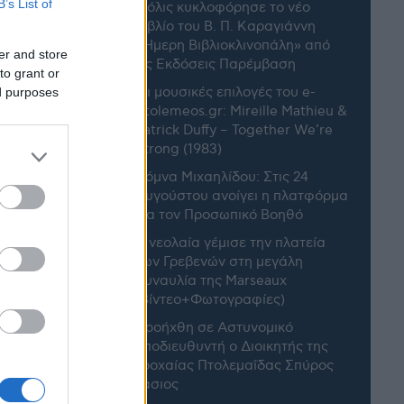
B’s List of
Μόλις κυκλοφόρησε το νέο
βιβλίο του Β. Π. Καραγιάννη
«Ήμερη Βιβλιοκλινοπάλη» από
er and store
τις Εκδόσεις Παρέμβαση
to grant or
Οι μουσικές επιλογές του e-
ed purposes
ptolemeos.gr: Mireille Mathieu &
Patrick Duffy – Together We’re
Strong (1983)
Δόμνα Μιχαηλίδου: Στις 24
Αυγούστου ανοίγει η πλατφόρμα
για τον Προσωπικό Βοηθό
Η νεολαία γέμισε την πλατεία
άνοια και
των Γρεβενών στη μεγάλη
ι ο
συναυλία της Marseaux
(Βίντεο+Φωτογραφίες)
Προήχθη σε Αστυνομικό
Υποδιευθυντή ο Διοικητής της
Τροχαίας Πτολεμαΐδας Σπύρος
Τάσιος