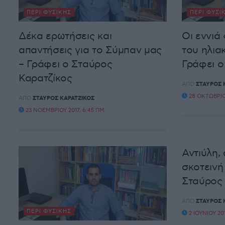
ΠΕΡΊ ΦΥΣΙΚΉΣ
ΠΕΡΊ ΦΥΣΙ
Δέκα ερωτήσεις και
Οι εννιά
απαντήσεις για το Σύμπαν μας
του ηλια
– Γράφει ο Σταύρος
Γράφει ο
Καρατζίκος
ΑΠΌ
ΣΤΑΎΡΟΣ 
28 ΟΚΤΩΒΡΊΟΥ
ΑΠΌ
ΣΤΑΎΡΟΣ ΚΑΡΑΤΖΊΚΟΣ
23 ΝΟΕΜΒΡΊΟΥ 2017, 6:45 ΠΜ
Αντιύλη, 
σκοτεινή 
Σταύρος 
ΑΠΌ
ΣΤΑΎΡΟΣ 
ΠΕΡΊ ΦΥΣΙΚΉΣ
2 ΙΟΥΝΊΟΥ 201