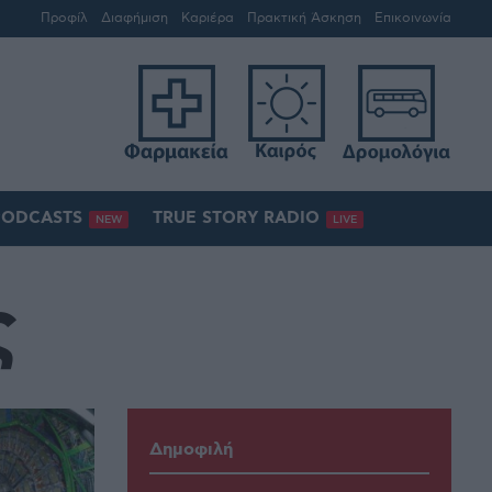
Προφίλ
Διαφήμιση
Καριέρα
Πρακτική Άσκηση
Επικοινωνία
PODCASTS
TRUE STORY RADIO
NEW
LIVE
ς
Δημοφιλή