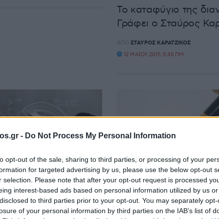
Το καταφύγιο της δια
Γράφει ο Σταύρος Κα
ΑΠΌ
ΣΤΑΎΡΟΣ ΚΑΡΑΤΖΊΚΟΣ
12 ΜΑΪ́ΟΥ 2017, 5:45 ΠΜ
os.gr -
Do Not Process My Personal Information
ΚΉΣ
ΠΕΡΊ ΦΥΣΙΚΉΣ
to opt-out of the sale, sharing to third parties, or processing of your per
formation for targeted advertising by us, please use the below opt-out s
ατικές έριδες των
«Αναζητώντας μια βε
r selection. Please note that after your opt-out request is processed y
 φυσικών – Γράφει ο
στον κοσμικό αχυρών
eing interest-based ads based on personal information utilized by us or
disclosed to third parties prior to your opt-out. You may separately opt-
Καρατζίκος
Γράφει ο Σταύρος Κα
losure of your personal information by third parties on the IAB’s list of