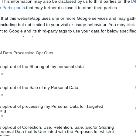
. This information may also be disclosed by us to third parties on the
IA
ΚΑΡΑΤΖΊΚΟΣ
ΑΠΌ
ΣΤΑΎΡΟΣ ΚΑΡΑΤΖΊΚΟΣ
Participants
that may further disclose it to other third parties.
17, 6:15 ΠΜ
27 ΙΑΝΟΥΑΡΊΟΥ 2017, 7:10 ΠΜ
 that this website/app uses one or more Google services and may gath
including but not limited to your visit or usage behaviour. You may click 
 to Google and its third-party tags to use your data for below specifi
ogle consent section.
l Data Processing Opt Outs
o opt-out of the Sharing of my personal data.
ΚΉΣ
ΠΕΡΊ ΦΥΣΙΚΉΣ
In
ιδία της «Φυσικής»
Γυναικεία «Φυσική» δι
o opt-out of the Sale of my Personal Data.
 – Γράφει ο Σταύρος
προκατάληψη – Γράφε
In
ος
Σταύρος Καρατζίκος
to opt-out of processing my Personal Data for Targeted
ing.
ΚΑΡΑΤΖΊΚΟΣ
ΑΠΌ
ΣΤΑΎΡΟΣ ΚΑΡΑΤΖΊΚΟΣ
In
 2016, 3:23 ΜΜ
10 ΜΑΪ́ΟΥ 2016, 3:27 ΜΜ
o opt-out of Collection, Use, Retention, Sale, and/or Sharing
ersonal Data that Is Unrelated with the Purposes for which it
lected.