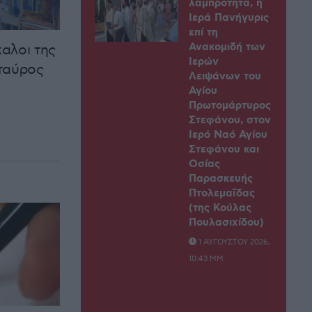
λαμπρότητα, η
Ιερά Πανήγυρις
επί τη
Ανακομιδή των
αλοι της
Ιερών
ταύρος
Λειψάνων του
Αγίου
Πρωτομάρτυρος
Στεφάνου, στον
Ιερό Ναό Αγίου
Στεφάνου και
Οσίας
Παρασκευής
Πτολεμαΐδας
(της Κούλας
Πουλασιχίδου)
1 ΑΥΓΟΎΣΤΟΥ 2026,
10:43 ΜΜ