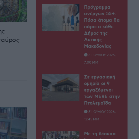
Πρόγραμμα
ανέργων 55+:
Πόσα άτομα θα
πάρει ο κάθε
ης
Δήμος της
ταύρος
Δυτικής
Μακεδονίας
31 ΙΟΥΛΊΟΥ 2026,
7:00 ΜΜ
Σε εργασιακή
ομηρία οι 9
εργαζόμενοι
των MERE στην
Πτολεμαΐδα
31 ΙΟΥΛΊΟΥ 2026,
12:45 ΜΜ
Με τη δέουσα