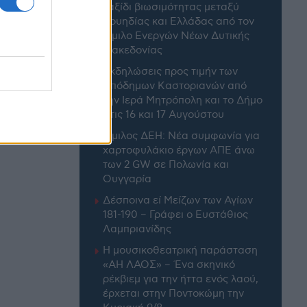
ταξίδι βιωσιμότητας μεταξύ
Σουηδίας και Ελλάδας από τον
Όμιλο Ενεργών Νέων Δυτικής
Μακεδονίας
Εκδηλώσεις προς τιμήν των
Απόδημων Καστοριανών από
την Ιερά Μητρόπολη και το Δήμο
στις 16 και 17 Αυγούστου
Όμιλος ΔΕΗ: Νέα συμφωνία για
χαρτοφυλάκιο έργων ΑΠΕ άνω
των 2 GW σε Πολωνία και
Ουγγαρία
Δέσποινα εί Μείζων των Αγίων
181-190 – Γράφει ο Ευστάθιος
Λαμπριανίδης
Η μουσικοθεατρική παράσταση
«ΑΗ ΛΑΟΣ» – Ένα σκηνικό
ρέκβιεμ για την ήττα ενός λαού,
έρχεται στην Ποντοκώμη την