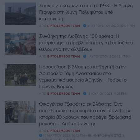
Σπάνιο ντοκουμέντο από το 1973 – Η Υψηλή
Γέφυρα στη λίμνη Πολυφύτου υπό
κατασκευή
ΑΠΌ
E-PTOLEMEOS TEAM
31 ΑΥΓΟΎΣΤΟΥ 2023, 12:29 ΜΜ
Συνθήκη της Λωζάνης, 100 χρόνια: Η
ιστορία της, τι προβλέπει και γιατί οι Τούρκοι
θέλουν να την αλλάξουν
ΑΠΌ
E-PTOLEMEOS TEAM
1 ΑΥΓΟΎΣΤΟΥ 2023, 2:47 ΜΜ
Παρουσίαση βιβλίου του καθηγητή στην
Ασυτραλία Τάμη Αναστασίου στο
νομισματικό μουσείο Αθηνών – Γράφει ο
Γιάννης Κορκάς
ΑΠΌ
E-PTOLEMEOS TEAM
13 ΙΟΥΛΊΟΥ 2023, 9:21 ΠΜ
Οικογένεια Τζαφέττα εκ Βλάστης: Ένα
παραδοσιακό τυροκομείο στον Τύρναβο με
ιστορία 80 χρόνων που παράγει ξεχωριστό
μανούρι – Από το travel.gr
ΑΠΌ
E-PTOLEMEOS TEAM
14 ΜΑΡΤΊΟΥ 2023, 10:12 ΠΜ - ΕΝΗΜΕΡΏΘΗΚΕ ΣΤΙΣ 3
ΙΟΥΝΊΟΥ 2025, 7:35 ΜΜ