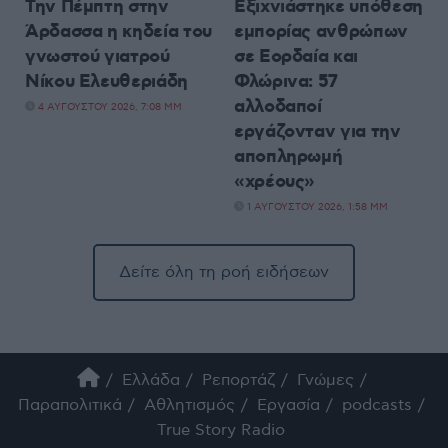
Την Πέμπτη στην
Εξιχνιάστηκε υπόθεση
Άρδασσα η κηδεία του
εμπορίας ανθρώπων
γνωστού γιατρού
σε Εορδαία και
Νίκου Ελευθεριάδη
Φλώρινα: 57
αλλοδαποί
4 ΑΥΓΟΎΣΤΟΥ 2026, 7:08 ΜΜ
εργάζονταν για την
αποπληρωμή
«χρέους»
1 ΑΥΓΟΎΣΤΟΥ 2026, 1:58 ΜΜ
Δείτε όλη τη ροή ειδήσεων
Ελλάδα
Ρεπορτάζ
Γνώμες
Παραπολιτικά
Αθλητισμός
Εργασία
podcasts
True Story Radio