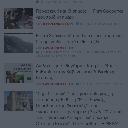
25 ΙΑΝΟΥΑΡΊΟΥ 2023, 12:13 ΜΜ
Παρασκευή και 13 σήμερα! – Γιατί θεωρείται
γρουσούζικη ημέρα
ΑΠΌ
E-PTOLEMEOS TEAM
13 ΙΑΝΟΥΑΡΊΟΥ 2023, 8:38 ΠΜ
Εκατό Χρόνια από τον βίαιο εκπατρισμό των
Σουρμενιτών – Του Στάθη Ταξίδη
ΑΠΌ
E-PTOLEMEOS TEAM
13 ΔΕΚΕΜΒΡΊΟΥ 2022, 10:19 ΠΜ - ΕΝΗΜΕΡΏΘΗΚΕ ΣΤΙΣ 27
ΔΕΚΕΜΒΡΊΟΥ 2022, 10:24 ΠΜ
Διάλεξη της καθηγήτριας Ιστορίας Μαρία
Ευθυμίου στην Κοβεντάρειο βιβλιοθήκη
Κοζάνης
ΑΠΌ
E-PTOLEMEOS TEAM
6 ΔΕΚΕΜΒΡΊΟΥ 2022, 1:03 ΜΜ
“Σημείο επαφής” με την ιστορία μας , η
τετραήμερη Έκθεση “Μακεδονικής
Παραδοσιακής Φορεσιάς” , που
εγκαινιάστηκε την Κυριακή 25 /9/ 2022, από
τον Πολιτιστικό Λαογραφικό Σύλλογο
Οικισμού Καρδιάς Πτολεμαΐδας “Η ΜΕΡΑ”.