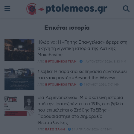
Ετικέτα:
ιστορία
Φλώρινα: Η «Γη της Επαγγελίας» έφερε στη
σκηνή τη λιγνιτική ιστορία της Δυτικής
Μακεδονίας
ΑΠΌ
E-PTOLEMEOS TEAM
1 ΑΥΓΟΎΣΤΟΥ 2026, 3:33 ΜΜ
Σέρβια: Η παράκτια κωπηλασία ζωντανεύει
στο ντοκιμαντέρ «Beyond the Waves»
ΑΠΌ
E-PTOLEMEOS TEAM
4 ΙΟΥΛΊΟΥ 2026, 7:01 ΜΜ
«Τα Αρμενοπούλια»: Μια σκοτεινή ιστορία
από την Τραπεζούντα του 1915, στο βιβλίο
που επιμελείται ο Στάθης Ταξίδης –
Παρουσιάστηκε στο Δημαρχείο
Θεσσαλονίκης
ΑΠΌ
ΒΆΣΩ ΣΆΦΗ
24 ΑΠΡΙΛΊΟΥ 2026, 6:15 ΜΜ