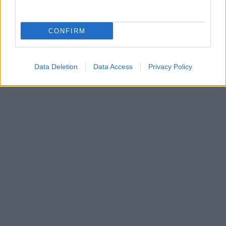
Δήμος Γρεβενών: Αμειβόμενη εργασία για νέους
ηλικίας 18-35 ετών από το ίδρυμα Σταύρος
Νιάρχος
CONFIRM
ΑΠΌ
E-PTOLEMEOS TEAM
27 ΙΑΝΟΥΑΡΊΟΥ 2022, 1:13 ΜΜ - ΕΝΗΜΕΡΏΘΗΚΕ ΣΤΙΣ 10 ΙΟΥΝΊΟΥ 2025, 7:15 ΜΜ
Data Deletion
Data Access
Privacy Policy
ΠΕΡΙΣΣΌΤΕΡΑ
DETAILS