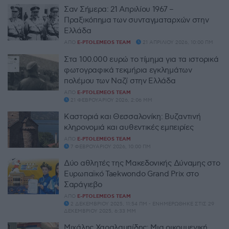
Σαν Σήμερα: 21 Απριλίου 1967 –
Πραξικόπημα των συνταγματαρχών στην
Ελλάδα
ΑΠΌ
E-PTOLEMEOS TEAM
21 ΑΠΡΙΛΊΟΥ 2026, 10:00 ΠΜ
Στα 100.000 ευρώ το τίμημα για τα ιστορικά
φωτογραφικά τεκμήρια εγκλημάτων
πολέμου των Ναζί στην Ελλάδα
ΑΠΌ
E-PTOLEMEOS TEAM
21 ΦΕΒΡΟΥΑΡΊΟΥ 2026, 2:06 ΜΜ
Καστοριά και Θεσσαλονίκη: Βυζαντινή
κληρονομιά και αυθεντικές εμπειρίες
ΑΠΌ
E-PTOLEMEOS TEAM
7 ΦΕΒΡΟΥΑΡΊΟΥ 2026, 10:00 ΠΜ
Δύο αθλητές της Μακεδονικής Δύναμης στο
Ευρωπαϊκό Taekwondo Grand Prix στο
Σαράγιεβο
ΑΠΌ
E-PTOLEMEOS TEAM
2 ΔΕΚΕΜΒΡΊΟΥ 2025, 11:54 ΠΜ - ΕΝΗΜΕΡΏΘΗΚΕ ΣΤΙΣ 29
ΔΕΚΕΜΒΡΊΟΥ 2025, 6:33 ΜΜ
Μιχάλης Χαραλαμπίδης: Μια οικουμενική