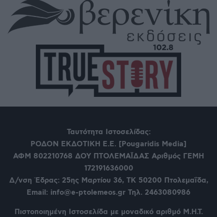
Ταυτότητα Ιστοσελίδας:
ΡΟΔΟΝ ΕΚΔΟΤΙΚΗ Ε.Ε. [Pougaridis Media]
ΑΦΜ 802210768
ΔΟΥ ΠΤΟΛΕΜΑΪΔΑΣ Αριθμός ΓΕΜΗ
172191636000
Δ/νση Έδρας: 25ης Μαρτίου 36,
ΤΚ 50200 Πτολεμαΐδα,
Email: info@e-ptolemeos.gr Τηλ. 2463080986
Πιστοποιημένη Ιστοσελίδα με μοναδικό αριθμό Μ.Η.Τ.