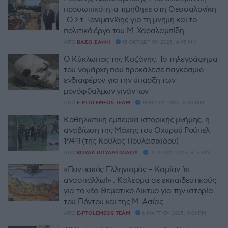
προσωπικότητα τιμήθηκε στη Θεσσαλονίκη
-Ο Στ. Τανιμανίδης για τη μνήμη και το
πολιτικό έργο του Μ. Χαραλαμπίδη
ΑΠΌ
ΒΆΣΩ ΣΆΦΗ
15 ΟΚΤΩΒΡΊΟΥ 2025, 6:45 ΜΜ
Ο Κύκλωπας της Κοζάνης: Το τηλεγράφημα
του νομάρχη που προκάλεσε παγκόσμιο
ενδιαφέρον για την ύπαρξη των
μονόφθαλμων γιγάντων
ΑΠΌ
E-PTOLEMEOS TEAM
18 ΜΑΪ́ΟΥ 2025, 8:36 ΜΜ
Καθηλωτική εμπειρία ιστορικής μνήμης, η
αναβίωση της Μάχης του Οχυρού Ρούπελ
1941! (της Κούλας Πουλασιχίδου)
ΑΠΌ
ΚΟΎΛΑ ΠΟΥΛΑΣΙΧΊΔΟΥ
13 ΜΑΪ́ΟΥ 2025, 8:16 ΜΜ
«Ποντιακός Ελληνισμός – Καμίαν ’κι
ανασπάλλω!» : Κάλεσμα σε εκπαιδευτικούς
για το νέο Θεματικό Δίκτυο για την ιστορία
του Πόντου και της Μ. Ασίας
ΑΠΌ
E-PTOLEMEOS TEAM
6 ΜΑΡΤΊΟΥ 2025, 9:01 ΠΜ