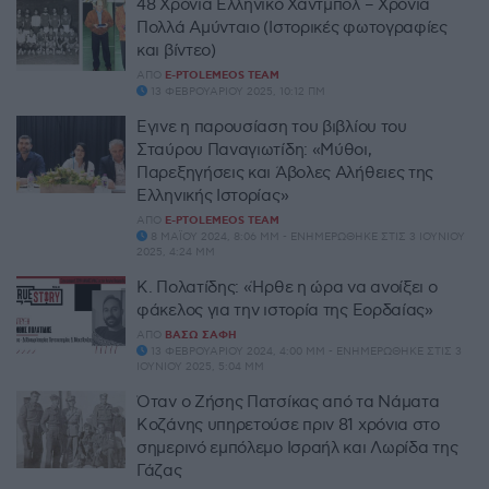
48 Χρόνια Ελληνικό Χάντμπολ – Χρόνια
Πολλά Αμύνταιο (Ιστορικές φωτογραφίες
και βίντεο)
ΑΠΌ
E-PTOLEMEOS TEAM
13 ΦΕΒΡΟΥΑΡΊΟΥ 2025, 10:12 ΠΜ
Έγινε η παρουσίαση του βιβλίου του
Σταύρου Παναγιωτίδη: «Μύθοι,
Παρεξηγήσεις και Άβολες Αλήθειες της
Ελληνικής Ιστορίας»
ΑΠΌ
E-PTOLEMEOS TEAM
8 ΜΑΪ́ΟΥ 2024, 8:06 ΜΜ - ΕΝΗΜΕΡΏΘΗΚΕ ΣΤΙΣ 3 ΙΟΥΝΊΟΥ
2025, 4:24 ΜΜ
Κ. Πολατίδης: «Ήρθε η ώρα να ανοίξει ο
φάκελος για την ιστορία της Εορδαίας»
ΑΠΌ
ΒΆΣΩ ΣΆΦΗ
13 ΦΕΒΡΟΥΑΡΊΟΥ 2024, 4:00 ΜΜ - ΕΝΗΜΕΡΏΘΗΚΕ ΣΤΙΣ 3
ΙΟΥΝΊΟΥ 2025, 5:04 ΜΜ
Όταν ο Ζήσης Πατσίκας από τα Νάματα
Κοζάνης υπηρετούσε πριν 81 χρόνια στο
σημερινό εμπόλεμο Ισραήλ και Λωρίδα της
Γάζας