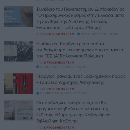
Συνέδριο του Πανεπιστημίου Δ. Μακεδονίας:
“Ο Προσφυγικός κόσμος στην Ελλάδα μετά
τη Συνθήκη της Λωζάννης: Ιστορία,
Εκπαίδευση, Πολιτισμός-Μνήμη”
ΑΠΌ
E-PTOLEMEOS TEAM
13 ΜΑΡΤΊΟΥ 2023, 8:41 ΠΜ
Η μάχη του Κομάνου μέσα από το
σχεδιάγραμμα επιχειρήσεων απο τα αρχεία
του ΓΕΣ (Α’ Βαλκανικός Πόλεμος)
ΑΠΌ
E-PTOLEMEOS TEAM
22 ΦΕΒΡΟΥΑΡΊΟΥ 2023, 9:56 ΠΜ
Γεώργιος Ιβάνωφ, ένας «αδικημένος» ήρωας
– Γράφει ο Δημήτρης Χατζηδάκης
ΑΠΌ
E-PTOLEMEOS TEAM
9 ΦΕΒΡΟΥΑΡΊΟΥ 2023, 10:25 ΠΜ
Οι παράλληλες εκδηλώσεις που θα
πραγματοποιηθούν στα πλαίσια της
έκθεσης «Μύρτις» στην Κοβεντάρειο
Βιβλιοθήκη Κοζάνης
ΑΠΌ
E-PTOLEMEOS TEAM