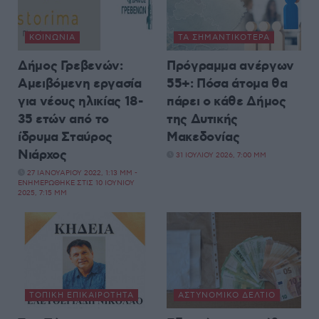
ΚΟΙΝΩΝΊΑ
ΤΑ ΣΗΜΑΝΤΙΚΟΤΕΡΑ
Δήμος Γρεβενών:
Πρόγραμμα ανέργων
Αμειβόμενη εργασία
55+: Πόσα άτομα θα
για νέους ηλικίας 18-
πάρει ο κάθε Δήμος
35 ετών από το
της Δυτικής
ίδρυμα Σταύρος
Μακεδονίας
Νιάρχος
31 ΙΟΥΛΊΟΥ 2026, 7:00 ΜΜ
27 ΙΑΝΟΥΑΡΊΟΥ 2022, 1:13 ΜΜ -
ΕΝΗΜΕΡΏΘΗΚΕ ΣΤΙΣ 10 ΙΟΥΝΊΟΥ
2025, 7:15 ΜΜ
ΤΟΠΙΚΉ ΕΠΙΚΑΙΡΌΤΗΤΑ
ΑΣΤΥΝΟΜΙΚΌ ΔΕΛΤΊΟ