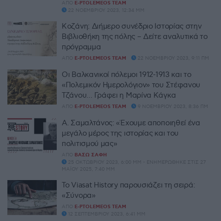
ΑΠΌ
E-PTOLEMEOS TEAM
22 ΝΟΕΜΒΡΊΟΥ 2023, 12:34 ΜΜ
Κοζάνη: Διήμερο συνέδριο Ιστορίας στην
Βιβλιοθήκη της πόλης – Δείτε αναλυτικά το
πρόγραμμα
ΑΠΌ
E-PTOLEMEOS TEAM
22 ΝΟΕΜΒΡΊΟΥ 2023, 9:11 ΠΜ
Οι Βαλκανικοί πόλεμοι 1912-1913 και το
«Πολεμικόν Ημερολόγιον» του Στέφανου
Τζάνου… Γράφει η Μαρίνα Κάγκα
ΑΠΌ
E-PTOLEMEOS TEAM
9 ΝΟΕΜΒΡΊΟΥ 2023, 8:36 ΠΜ
Α. Σαμαλτάνος: «Έχουμε αποποιηθεί ένα
μεγάλο μέρος της ιστορίας και του
πολιτισμού μας»
ΑΠΌ
ΒΆΣΩ ΣΆΦΗ
25 ΟΚΤΩΒΡΊΟΥ 2023, 6:00 ΜΜ - ΕΝΗΜΕΡΏΘΗΚΕ ΣΤΙΣ 27
ΜΑΪ́ΟΥ 2025, 7:40 ΜΜ
Το Viasat History παρουσιάζει τη σειρά:
«Σύνορα»
ΑΠΌ
E-PTOLEMEOS TEAM
12 ΣΕΠΤΕΜΒΡΊΟΥ 2023, 6:41 ΜΜ