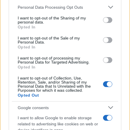
Please note that this website/app uses one or more Google
Personal Data Processing Opt Outs
services and may gather and store information including but
not limited to your visit or usage behaviour. You may click to
I want to opt-out of the Sharing of my
personal data.
grant or deny consent to Google and its third-party tags to
Opted In
use your data for below specified purposes in below Google
consent section.
I want to opt-out of the Sale of my
Personal Data.
Opted In
I want to opt-out of processing my
Personal Data for Targeted Advertising.
Opted In
I want to opt-out of Collection, Use,
Retention, Sale, and/or Sharing of my
Personal Data that Is Unrelated with the
Purposes for which it was collected.
Opted Out
Google consents
I want to allow Google to enable storage
related to advertising like cookies on web or