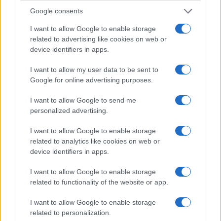
Google consents
I want to allow Google to enable storage
related to advertising like cookies on web or
device identifiers in apps.
I want to allow my user data to be sent to
Γιατί επιλέχθηκε η Φλώρινα ως τόπος
Google for online advertising purposes.
υλοποίησης του προγράμματος κατάρτισης;
I want to allow Google to send me
personalized advertising.
Κοιτάξτε, έχουμε κάνει άλλα δύο στο παρελθόν
με μεγάλη επιτυχία και θέλαμε να ακολουθήσει
I want to allow Google to enable storage
related to analytics like cookies on web or
και επόμενο και προσδοκούμε βέβαια και στη
device identifiers in apps.
συνέχεια. Κάθε φορά το Πανεπιστήμιο
Μακεδονίας βάζει δύσκολα στον εαυτό του –
I want to allow Google to enable storage
related to functionality of the website or app.
και το λέω εν πλήρη συνειδήσει και όχι
χαριτολογώντας αυτό – επιλέγοντας να
I want to allow Google to enable storage
related to personalization.
κάνουμε εκτός έδρας τα ταχύρυθμα αυτά