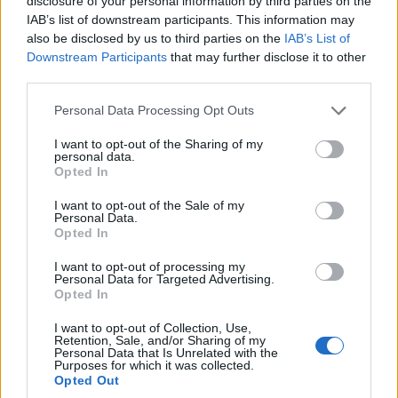
disclosure of your personal information by third parties on the
IAB’s list of downstream participants. This information may
also be disclosed by us to third parties on the
IAB’s List of
Downstream Participants
that may further disclose it to other
third parties.
Please note that this website/app uses one or more Google
Personal Data Processing Opt Outs
services and may gather and store information including but
not limited to your visit or usage behaviour. You may click to
I want to opt-out of the Sharing of my
personal data.
grant or deny consent to Google and its third-party tags to
Opted In
use your data for below specified purposes in below Google
consent section.
I want to opt-out of the Sale of my
Personal Data.
Opted In
I want to opt-out of processing my
Personal Data for Targeted Advertising.
Opted In
I want to opt-out of Collection, Use,
Retention, Sale, and/or Sharing of my
Personal Data that Is Unrelated with the
Purposes for which it was collected.
Opted Out