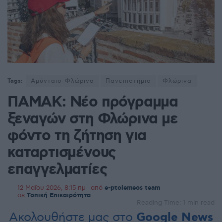
Tags:
Αμύνταιο-Φλώρινα
Πανεπιστήμιο
Φλώρινα
ΠΑΜΑΚ: Νέο πρόγραμμα
ξεναγών στη Φλώρινα με
φόντο τη ζήτηση για
καταρτισμένους
επαγγελματίες
12 Μαΐου 2026, 8:15 πμ
από
e-ptolemeos team
σε
Τοπική Επικαιρότητα
Reading Time: 1 min read
Ακολουθήστε μας στο
Google News