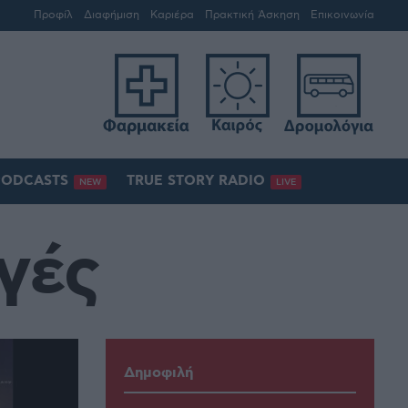
Προφίλ
Διαφήμιση
Καριέρα
Πρακτική Άσκηση
Επικοινωνία
PODCASTS
TRUE STORY RADIO
NEW
LIVE
γές
Δημοφιλή