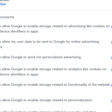
026, 9:00 ΜΜ
Out
consents
o allow Google to enable storage related to advertising like cookies on
evice identifiers in apps.
o allow my user data to be sent to Google for online advertising
s.
to allow Google to send me personalized advertising.
ΕΠΙΛΟΓΈΣ
ΜΟΥΣΙΚΈΣ ΕΠΙΛΟΓΈΣ
o allow Google to enable storage related to analytics like cookies on
κές επιλογές του e-
Οι μουσικές επιλογές 
evice identifiers in apps.
s.gr: Susan Tedeschi –
ptolemeos.gr: Crosby, S
o allow Google to enable storage related to functionality of the website
2008)
Nash – Just a Song Be
(1977)
ΑΥΡΟΥΔΉΣ
o allow Google to enable storage related to personalization.
026, 9:00 ΜΜ
ΑΠΌ
ΦΆΝΗΣ ΜΑΥΡΟΥΔΉΣ
22 ΙΟΥΛΊΟΥ 2026, 9:00 ΜΜ
o allow Google to enable storage related to security, including