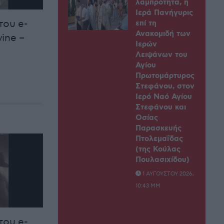
λαμπρότητα, η
Ιερά Πανήγυρις
του e-
επί τη
Ανακομιδή των
ine –
Ιερών
Λειψάνων του
Αγίου
Πρωτομάρτυρος
Στεφάνου, στον
Ιερό Ναό Αγίου
Στεφάνου και
Οσίας
Παρασκευής
Πτολεμαΐδας
(της Κούλας
Πουλασιχίδου)
1 ΑΥΓΟΎΣΤΟΥ 2026,
10:43 ΜΜ
του e-