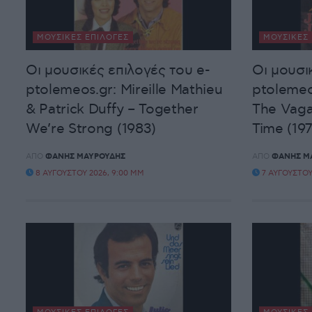
ΜΟΥΣΙΚΈΣ ΕΠΙΛΟΓΈΣ
ΜΟΥΣΙΚΈΣ 
Οι μουσικές επιλογές του e-
Οι μουσι
ptolemeos.gr: Mireille Mathieu
ptolemeo
& Patrick Duffy – Together
The Vaga
We’re Strong (1983)
Time (197
ΑΠΌ
ΦΆΝΗΣ ΜΑΥΡΟΥΔΉΣ
ΑΠΌ
ΦΆΝΗΣ Μ
8 ΑΥΓΟΎΣΤΟΥ 2026, 9:00 ΜΜ
7 ΑΥΓΟΎΣΤΟΥ