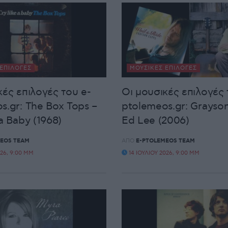
ΕΠΙΛΟΓΈΣ
ΜΟΥΣΙΚΈΣ ΕΠΙΛΟΓΈΣ
κές επιλογές του e-
Οι μουσικές επιλογές 
s.gr: The Box Tops –
ptolemeos.gr: Grayso
a Baby (1968)
Ed Lee (2006)
EOS TEAM
ΑΠΌ
E-PTOLEMEOS TEAM
026, 9:00 ΜΜ
14 ΙΟΥΛΊΟΥ 2026, 9:00 ΜΜ