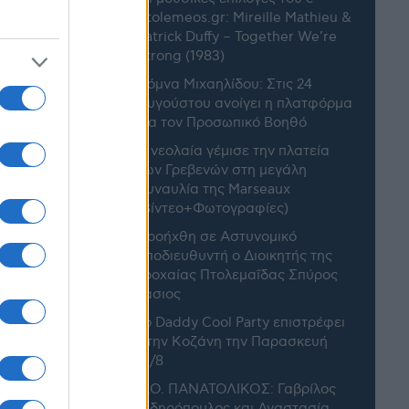
ptolemeos.gr: Mireille Mathieu &
Patrick Duffy – Together We’re
Strong (1983)
Δόμνα Μιχαηλίδου: Στις 24
Αυγούστου ανοίγει η πλατφόρμα
για τον Προσωπικό Βοηθό
Η νεολαία γέμισε την πλατεία
των Γρεβενών στη μεγάλη
συναυλία της Marseaux
(Βίντεο+Φωτογραφίες)
Προήχθη σε Αστυνομικό
Υποδιευθυντή ο Διοικητής της
του e-
Τροχαίας Πτολεμαΐδας Σπύρος
tills &
Τάσιος
fore I Go
Το Daddy Cool Party επιστρέφει
στην Κοζάνη την Παρασκευή
21/8
Α.Ο. ΠΑΝΑΤΟΛΙΚΟΣ: Γαβρίλος
Σιδηρόπουλος και Αναστασία