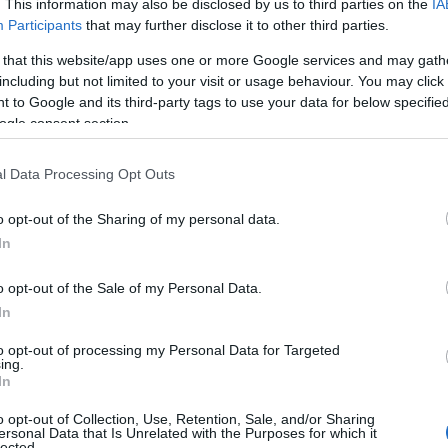
. This information may also be disclosed by us to third parties on the
IA
Participants
that may further disclose it to other third parties.
ΑΥΡΟΥΔΉΣ
ΑΠΌ
ΦΆΝΗΣ ΜΑΥΡΟΥΔΉΣ
 that this website/app uses one or more Google services and may gath
026, 9:00 ΜΜ
28 ΙΟΥΛΊΟΥ 2026, 9:00 ΜΜ
including but not limited to your visit or usage behaviour. You may click 
 to Google and its third-party tags to use your data for below specifi
ogle consent section.
l Data Processing Opt Outs
o opt-out of the Sharing of my personal data.
In
ΕΠΙΛΟΓΈΣ
ΜΟΥΣΙΚΈΣ ΕΠΙΛΟΓΈΣ
o opt-out of the Sale of my Personal Data.
κές επιλογές του e-
Οι μουσικές επιλογές 
In
s.gr: Johann Joachim
ptolemeos.gr: Toto C
to opt-out of processing my Personal Data for Targeted
697-1773)-
C’est Venise (1985)
ing.
In
nzert G-Dur.
ΑΠΌ
ΦΆΝΗΣ ΜΑΥΡΟΥΔΉΣ
o opt-out of Collection, Use, Retention, Sale, and/or Sharing
25 ΙΟΥΛΊΟΥ 2026, 9:00 ΜΜ
ersonal Data that Is Unrelated with the Purposes for which it
ΑΥΡΟΥΔΉΣ
lected.