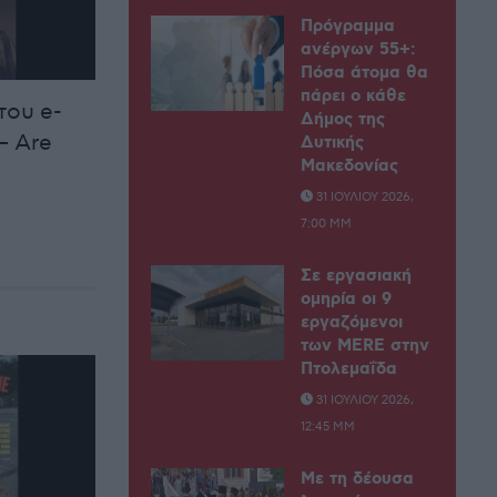
Πρόγραμμα
ανέργων 55+:
Πόσα άτομα θα
πάρει ο κάθε
του e-
Δήμος της
– Are
Δυτικής
Μακεδονίας
31 ΙΟΥΛΊΟΥ 2026,
7:00 ΜΜ
Σε εργασιακή
ομηρία οι 9
εργαζόμενοι
των MERE στην
Πτολεμαΐδα
31 ΙΟΥΛΊΟΥ 2026,
12:45 ΜΜ
Με τη δέουσα