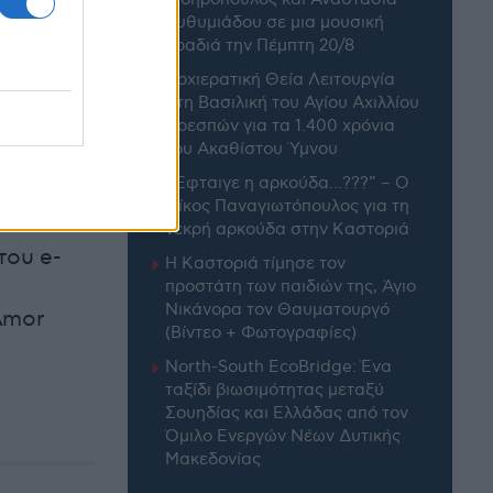
Ευθυμιάδου σε μια μουσική
βραδιά την Πέμπτη 20/8
Αρχιερατική Θεία Λειτουργία
στη Βασιλική του Αγίου Αχιλλίου
Πρεσπών για τα 1.400 χρόνια
του Ακαθίστου Ύμνου
“Έφταιγε η αρκούδα…???” – Ο
Νίκος Παναγιωτόπουλος για τη
νεκρή αρκούδα στην Καστοριά
του e-
Η Καστοριά τίμησε τον
προστάτη των παιδιών της, Άγιο
Νικάνορα τον Θαυματουργό
Amor
(Βίντεο + Φωτογραφίες)
North-South EcoBridge: Ένα
ταξίδι βιωσιμότητας μεταξύ
Σουηδίας και Ελλάδας από τον
Όμιλο Ενεργών Νέων Δυτικής
Μακεδονίας