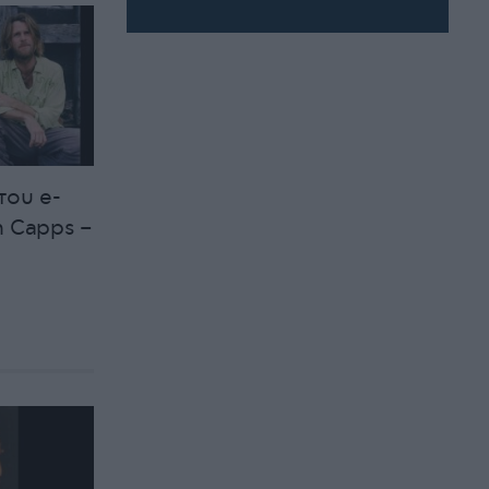
του e-
n Capps –