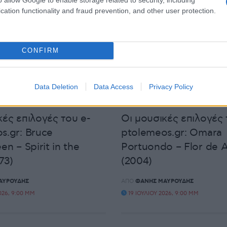
cation functionality and fraud prevention, and other user protection.
CONFIRM
Data Deletion
Data Access
Privacy Policy
ΕΠΙΛΟΓΈΣ
ΜΟΥΣΙΚΈΣ ΕΠΙΛΟΓΈΣ
κές επιλογές του e-
Οι μουσικές επιλογές 
s.gr: Bruce
ptolemeos.gr: Omara
en – Spirit in the
Portuondo – Flor de 
73)
(2004)
ΑΥΡΟΥΔΉΣ
ΑΠΌ
ΦΆΝΗΣ ΜΑΥΡΟΥΔΉΣ
026, 9:00 ΜΜ
19 ΙΟΥΛΊΟΥ 2026, 9:00 ΜΜ