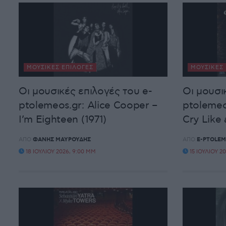
ΜΟΥΣΙΚΈΣ ΕΠΙΛΟΓΈΣ
ΜΟΥΣΙΚΈΣ 
Οι μουσικές επιλογές του e-
Οι μουσι
ptolemeos.gr: Alice Cooper –
ptolemeo
I’m Eighteen (1971)
Cry Like 
ΑΠΌ
ΦΆΝΗΣ ΜΑΥΡΟΥΔΉΣ
ΑΠΌ
E-PTOLEM
18 ΙΟΥΛΊΟΥ 2026, 9:00 ΜΜ
15 ΙΟΥΛΊΟΥ 2