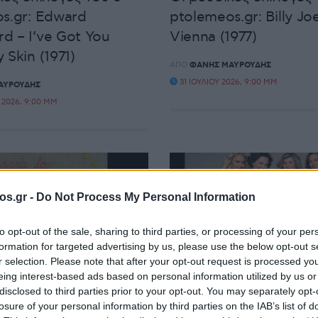
s.gr: Edward
ptolemeos.gr: Billy Joe
 – I’ve Got You
Vienna (1977)
 Skin (1971)
ΑΠΌ
ΦΆΝΗΣ ΜΑΥΡΟΥΔΉΣ
31 ΙΟΥΛΊΟΥ 2026, 9:00 ΜΜ
ΑΥΡΟΥΔΉΣ
2026, 9:00 ΜΜ
os.gr -
Do Not Process My Personal Information
to opt-out of the sale, sharing to third parties, or processing of your per
ΕΠΙΛΟΓΈΣ
ΜΟΥΣΙΚΈΣ ΕΠΙΛΟΓΈΣ
formation for targeted advertising by us, please use the below opt-out s
r selection. Please note that after your opt-out request is processed y
κές επιλογές του e-
Οι μουσικές επιλογές 
eing interest-based ads based on personal information utilized by us or
disclosed to third parties prior to your opt-out. You may separately opt-
s.gr: Sara Lov – La
ptolemeos.gr: Destiny
losure of your personal information by third parties on the IAB’s list of
(2011)
– Misirlou (2020)