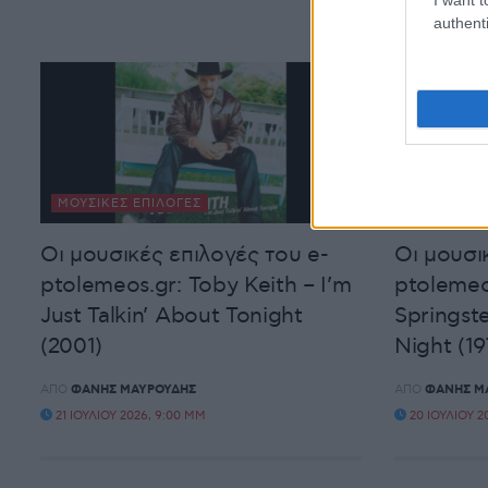
authenti
ΜΟΥΣΙΚΈΣ ΕΠΙΛΟΓΈΣ
ΜΟΥΣΙΚΈΣ 
Οι μουσικές επιλογές του e-
Οι μουσι
ptolemeos.gr: Toby Keith – I’m
ptolemeo
Just Talkin’ About Tonight
Springste
(2001)
Night (19
ΑΠΌ
ΦΆΝΗΣ ΜΑΥΡΟΥΔΉΣ
ΑΠΌ
ΦΆΝΗΣ Μ
21 ΙΟΥΛΊΟΥ 2026, 9:00 ΜΜ
20 ΙΟΥΛΊΟΥ 2