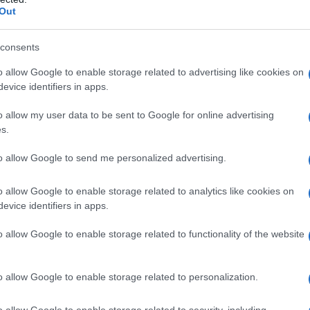
Out
consents
στην κυβέρνηση για το βίαιο κλείσιμο της Πτολεμαΐ
o allow Google to enable storage related to advertising like cookies on
ρος του ΠΑΣΟΚ-Κινήματος Αλλαγής, Νίκος Ανδρο
evice identifiers in apps.
μιλία του στη Νέα Ιωνία.
o allow my user data to be sent to Google for online advertising
s.
to allow Google to send me personalized advertising.
o allow Google to enable storage related to analytics like cookies on
evice identifiers in apps.
o allow Google to enable storage related to functionality of the website
o allow Google to enable storage related to personalization.
o allow Google to enable storage related to security, including