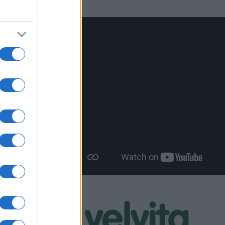
δας V
υλάκης,