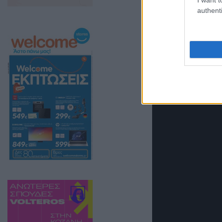
authenti
Επί της ουσίας
Κυβερνητικού Ε
ακρίβεια στην 