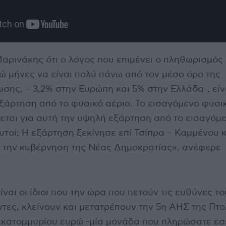
Μαρινάκης ότι ο λόγος που επιμένει ο πληθωρισμός
ώ μήνες να είναι πολύ πάνω από τον μέσο όρο της
ης, – 3,2% στην Ευρώπη και 5% στην Ελλάδα-, είνα
ξάρτηση από το φυσικό αέριο. Το εισαγόμενο φυσικ
νεται για αυτή την υψηλή εξάρτηση από το εισαγόμ
αυτοί; Η εξάρτηση ξεκίνησε επί Τσίπρα – Καμμένου κ
 την κυβέρνηση της Νέας Δημοκρατίας», ανέφερε
ίναι οι ίδιοι που την ώρα που πετούν τις ευθύνες τ
τες, κλείνουν και μετατρέπουν την 5η ΑΗΣ της Πτο
σεκατομμυρίου ευρώ -μία μονάδα που πληρώσατε εσε