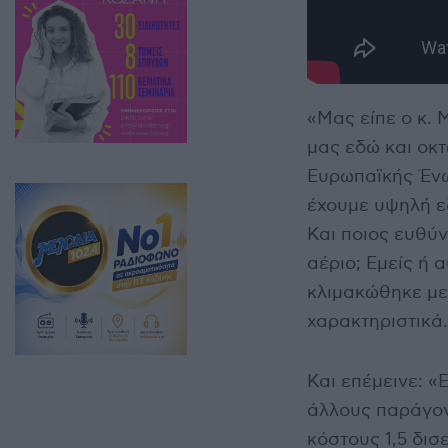
«Μας είπε ο κ. 
μας εδώ και οκτ
Ευρωπαϊκής Ένωσ
έχουμε υψηλή ε
Και ποιος ευθύ
αέριο; Εμείς ή 
κλιμακώθηκε με
χαρακτηριστικά.
Και επέμεινε: «Ε
άλλους παράγον
κόστους 1,5 δι