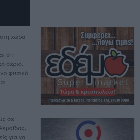
 στη χώρα
ι ότι
ό αέριο.
ενο φυσικό
αι
ους σε
λεμαΐδας,
ίς για να