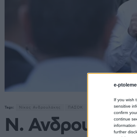
e-ptoleme
If you wish 
sensitive in
Tags:
Νίκος Ανδρουλάκης
ΠΑΣΟΚ
ΠΤΟΛΕΜΑΪΔΑ 5
confirm you
Ν. Ανδρουλάκη
continue se
information 
further disc