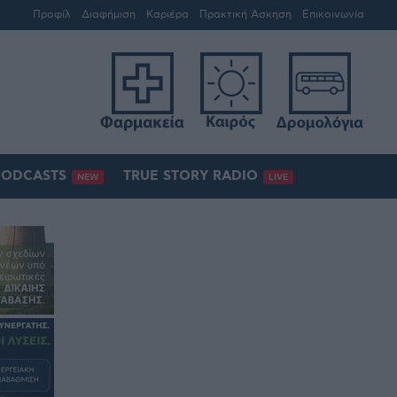
Προφίλ
Διαφήμιση
Καριέρα
Πρακτική Άσκηση
Επικοινωνία
PODCASTS
TRUE STORY RADIO
NEW
LIVE