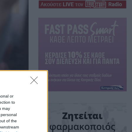
sonal or
ection to
ou may
 personal
out of the
 downstream