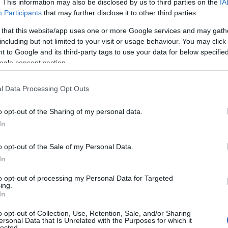
ι σας κοροϊδεύο
. This information may also be disclosed by us to third parties on the
IA
Participants
that may further disclose it to other third parties.
 that this website/app uses one or more Google services and may gath
τρέπουν την
including but not limited to your visit or usage behaviour. You may click 
 to Google and its third-party tags to use your data for below specifi
ogle consent section.
ε μονάδα φυσικ
l Data Processing Opt Outs
o opt-out of the Sharing of my personal data.
In
o opt-out of the Sale of my Personal Data.
Α ΣΗΜΑΝΤΙΚΟΤΕΡΑ
Reading T
In
News
και μάθετε πρώτοι όλες τις ειδήσε
to opt-out of processing my Personal Data for Targeted
ing.
In
o opt-out of Collection, Use, Retention, Sale, and/or Sharing
ersonal Data that Is Unrelated with the Purposes for which it
lected.