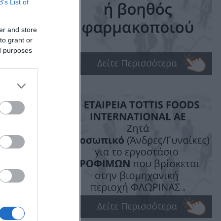
υν
B’s List of
er and store
to grant or
ed purposes
ού
ime: 1 min read
ις!