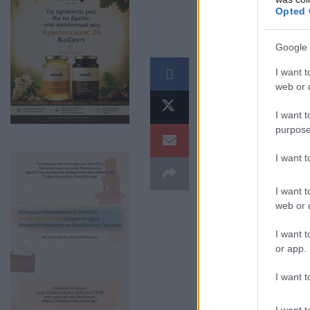
Opted 
Google 
Σκληρή κριτική 
I want t
άσκησε ο πρόεδ
web or d
στην πρόσφατη ο
I want t
purpose
I want 
I want t
web or d
I want t
or app.
I want t
I want t