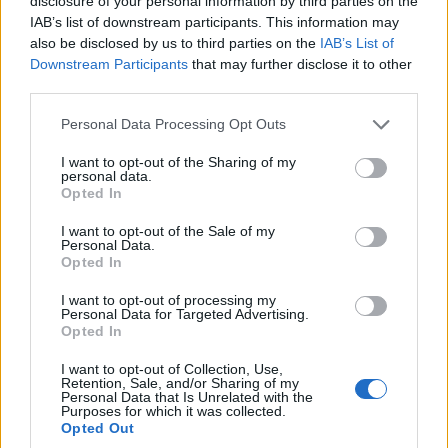
disclosure of your personal information by third parties on the
IAB’s list of downstream participants. This information may
also be disclosed by us to third parties on the
IAB’s List of
Downstream Participants
that may further disclose it to other
third parties.
Please note that this website/app uses one or more Google
Personal Data Processing Opt Outs
services and may gather and store information including but
not limited to your visit or usage behaviour. You may click to
I want to opt-out of the Sharing of my
personal data.
grant or deny consent to Google and its third-party tags to
Opted In
use your data for below specified purposes in below Google
consent section.
I want to opt-out of the Sale of my
Personal Data.
Opted In
I want to opt-out of processing my
Personal Data for Targeted Advertising.
Opted In
I want to opt-out of Collection, Use,
Retention, Sale, and/or Sharing of my
Personal Data that Is Unrelated with the
Purposes for which it was collected.
Opted Out