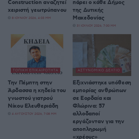
Construction αναζητεί
πάρει ο κάθε Δήμος
χειριστή γεωτρύπανου
της Δυτικής
Μακεδονίας
8 ΙΟΥΝΊΟΥ 2026, 4:03 ΜΜ
31 ΙΟΥΛΊΟΥ 2026, 7:00 ΜΜ
ΤΟΠΙΚΉ ΕΠΙΚΑΙΡΌΤΗΤΑ
ΑΣΤΥΝΟΜΙΚΌ ΔΕΛΤΊΟ
Την Πέμπτη στην
Εξιχνιάστηκε υπόθεση
Άρδασσα η κηδεία του
εμπορίας ανθρώπων
γνωστού γιατρού
σε Εορδαία και
Νίκου Ελευθεριάδη
Φλώρινα: 57
αλλοδαποί
4 ΑΥΓΟΎΣΤΟΥ 2026, 7:08 ΜΜ
εργάζονταν για την
αποπληρωμή
«χρέους»