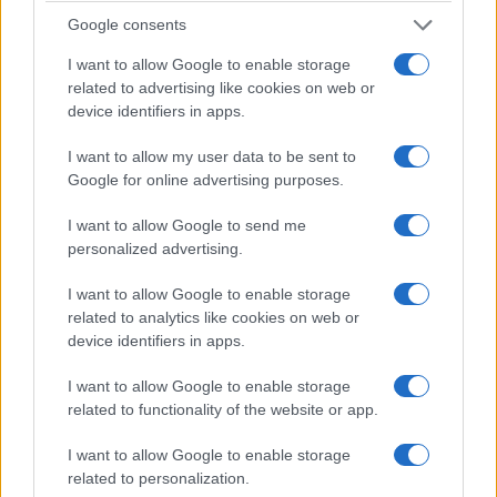
της περιοχής, ενώ από το 1993 αποτέλεσε τον
Google consents
τροφοδότη της Τηλεθέρμανσης Κοζάνης.
I want to allow Google to enable storage
related to advertising like cookies on web or
Οι πιέσεις για τον περιορισμό των εκπομπών
device identifiers in apps.
ρύπων και η έντονη στροφή σε περιβαλλοντικές
I want to allow my user data to be sent to
επιπτώσεις σε όλη την Ευρώπη, άρχισαν να
Google for online advertising purposes.
δημουργούν πίεση στους λιγνιτικούς σταθμούς,
I want to allow Google to send me
μεταξύ των οποίων και ο ΑΗΣ Αγίου Δημητρίου
personalized advertising.
με τη ΔΕΗ να προχωρά σε έργα
περιβαλλοντικής αναβάθμισης, όπως
I want to allow Google to enable storage
related to analytics like cookies on web or
εγκαταστάσεις αποθείωσης, βελτιώσεις
device identifiers in apps.
φίλτρων, περιορισμό εκπομπών κ.α.
I want to allow Google to enable storage
related to functionality of the website or app.
Η ανακοίνωση του Πρωθυπουργού, Κυριάκου
Μητσοτάκη, από το βήμα του ΟΗΕ τον
I want to allow Google to enable storage
Οκτώβριο του 2019 για την απολιγνιτοποίηση,
related to personalization.