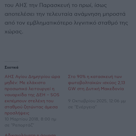
του ΑΗΣ την Παρασκευή το πρωί, ίσως
αποτελέσει την τελευταία ανάμνηση μπροστά
από τον εμβληματικότερο λιγνιτικό σταθμό της
χώρας.
Σχετικά
ΑΗΣ Αγίου Δημητρίου ώρα
Στο 90% η κατασκευή των
μηδέν: Με ελάχιστο
φωτοβολταϊκών ισχύος 2,13
προσωπικό λειτουργεί η
GW στη Δυτική Μακεδονία
ναυαρχίδα της ΔΕΗ – SOS
εκπέμπουν στελέχη του
9 Οκτωβρίου 2025, 12:06 μμ
σταθμού ζητώντας άμεσα
σε "Ενέργεια"
προσλήψεις
10 Μαρτίου 2018, 8:00 πμ
σε "Ρεπορτάζ"
Αδικαιολόγητη η άρνηση