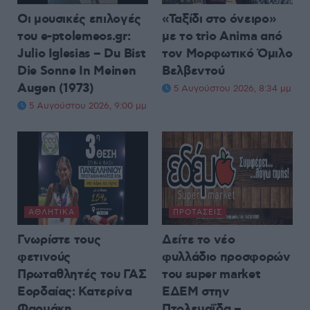
Οι μουσικές επιλογές
«Ταξίδι στο όνειρο»
του e-ptolemeos.gr:
με το trio Anima από
Julio Iglesias – Du Bist
τον Μορφωτικό Όμιλο
Die Sonne In Meinen
Βελβεντού
Augen (1973)
5 Αυγούστου 2026, 8:34 μμ
5 Αυγούστου 2026, 9:00 μμ
ΑΘΛΗΤΙΚΆ
ΠΡΟΤΆΣΕΙΣ
Γνωρίστε τους
Δείτε το νέο
φετινούς
φυλλάδιο προσφορών
Πρωταθλητές του ΓΑΣ
του super market
Εορδαίας: Κατερίνα
ΕΔΕΜ στην
Φαρμάκη
Πτολεμαΐδα –