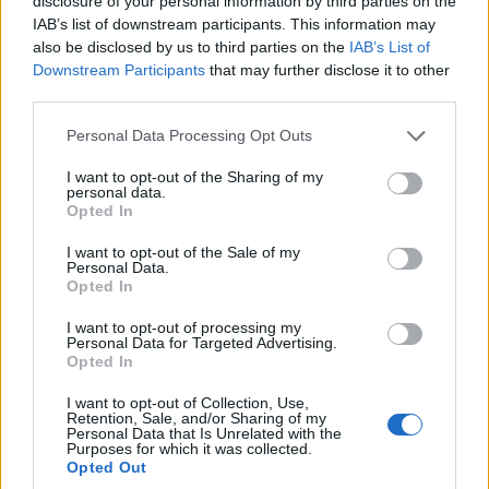
disclosure of your personal information by third parties on the
IAB’s list of downstream participants. This information may
also be disclosed by us to third parties on the
IAB’s List of
Downstream Participants
that may further disclose it to other
third parties.
Please note that this website/app uses one or more Google
Personal Data Processing Opt Outs
services and may gather and store information including but
not limited to your visit or usage behaviour. You may click to
I want to opt-out of the Sharing of my
personal data.
grant or deny consent to Google and its third-party tags to
Opted In
use your data for below specified purposes in below Google
consent section.
I want to opt-out of the Sale of my
Personal Data.
Opted In
I want to opt-out of processing my
Personal Data for Targeted Advertising.
Από τα τέλη της δεκαετίας του 1980 και μέχρι
Opted In
τα μέσα της δεκαετίας του 2000, ο ΑΗΣ Αγίου
I want to opt-out of Collection, Use,
Δημητρίου κάλυπτε το σημαντικότερο ποσοστό
Retention, Sale, and/or Sharing of my
Personal Data that Is Unrelated with the
των ενεργειακών αναγκών της χώρας,
Purposes for which it was collected.
Opted Out
τροφοδοτούμενος με λιγνίτη από τα Ορυχεία