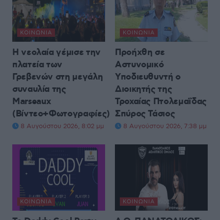
ΚΟΙΝΩΝΊΑ
ΚΟΙΝΩΝΊΑ
Η νεολαία γέμισε την
Προήχθη σε
πλατεία των
Αστυνομικό
Γρεβενών στη μεγάλη
Υποδιευθυντή ο
συναυλία της
Διοικητής της
Marseaux
Τροχαίας Πτολεμαΐδας
(Βίντεο+Φωτογραφίες)
Σπύρος Τάσιος
8 Αυγούστου 2026, 8:02 μμ
8 Αυγούστου 2026, 7:38 μμ
ΚΟΙΝΩΝΊΑ
ΚΟΙΝΩΝΊΑ