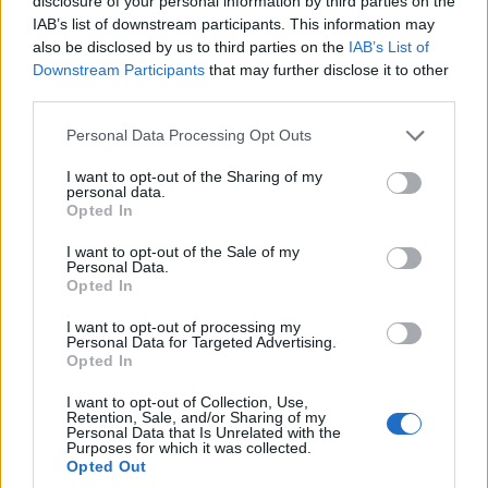
disclosure of your personal information by third parties on the
IAB’s list of downstream participants. This information may
also be disclosed by us to third parties on the
IAB’s List of
Downstream Participants
that may further disclose it to other
third parties.
Please note that this website/app uses one or more Google
Personal Data Processing Opt Outs
services and may gather and store information including but
not limited to your visit or usage behaviour. You may click to
I want to opt-out of the Sharing of my
personal data.
grant or deny consent to Google and its third-party tags to
Opted In
use your data for below specified purposes in below Google
consent section.
I want to opt-out of the Sale of my
Personal Data.
Opted In
I want to opt-out of processing my
Personal Data for Targeted Advertising.
Opted In
I want to opt-out of Collection, Use,
Retention, Sale, and/or Sharing of my
Personal Data that Is Unrelated with the
Purposes for which it was collected.
Opted Out