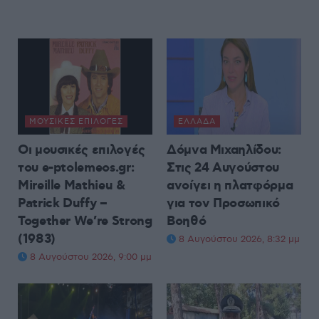
ΜΟΥΣΙΚΈΣ ΕΠΙΛΟΓΈΣ
ΕΛΛΆΔΑ
Οι μουσικές επιλογές
Δόμνα Μιχαηλίδου:
του e-ptolemeos.gr:
Στις 24 Αυγούστου
Mireille Mathieu &
ανοίγει η πλατφόρμα
Patrick Duffy –
για τον Προσωπικό
Together We’re Strong
Βοηθό
(1983)
8 Αυγούστου 2026, 8:32 μμ
8 Αυγούστου 2026, 9:00 μμ