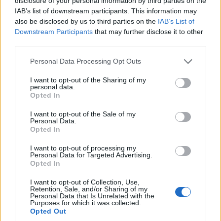
disclosure of your personal information by third parties on the
IAB’s list of downstream participants. This information may
also be disclosed by us to third parties on the
IAB’s List of
Downstream Participants
that may further disclose it to other
third parties.
Please note that this website/app uses one or more Google
Personal Data Processing Opt Outs
services and may gather and store information including but
not limited to your visit or usage behaviour. You may click to
I want to opt-out of the Sharing of my
personal data.
grant or deny consent to Google and its third-party tags to
Opted In
use your data for below specified purposes in below Google
consent section.
I want to opt-out of the Sale of my
Personal Data.
Opted In
I want to opt-out of processing my
Personal Data for Targeted Advertising.
Opted In
I want to opt-out of Collection, Use,
Retention, Sale, and/or Sharing of my
Personal Data that Is Unrelated with the
Purposes for which it was collected.
Opted Out