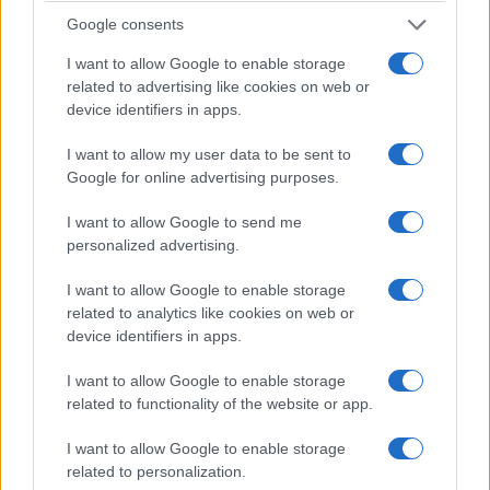
Google consents
I want to allow Google to enable storage
related to advertising like cookies on web or
device identifiers in apps.
I want to allow my user data to be sent to
Google for online advertising purposes.
Σχετικά
I want to allow Google to send me
Ελεύθεροι επαγγελματίες:
Μεγάλες ανατροπές από
personalized advertising.
Ποιες αλλαγές έρχονται
το 2025 – Τι αλλάζει για
στο τεκμαρτό εισόδημα
ελεύθερους επαγγελματίες
I want to allow Google to enable storage
23 Μαρτίου 2025, 5:01 μμ
και επιχειρήσεις
related to analytics like cookies on web or
σε "Ελλάδα"
17 Αυγούστου 2024, 7:30 μμ
device identifiers in apps.
σε "Ελλάδα"
I want to allow Google to enable storage
Τα νέα μόνιμα μέτρα
related to functionality of the website or app.
στήριξης στο «τραπέζι» της
φετινής ΔΕΘ – Ποιοι είναι
I want to allow Google to enable storage
οι κερδισμένοι
related to personalization.
20 Αυγούστου 2025, 8:27 μμ