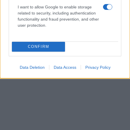
σε "Κοινωνία"
I want to allow Google to enable storage
related to security, including authentication
functionality and fraud prevention, and other
Ακολουθήστε μας στο
Google News
user protection.
και μάθετε πρώτοι όλες τις ειδήσεις!
CONFIRM
Data Deletion
Data Access
Privacy Policy