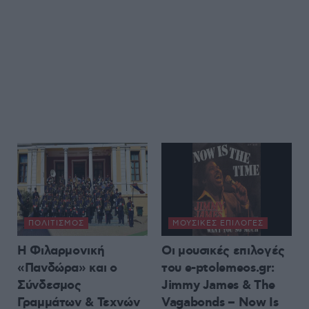
ΠΟΛΙΤΙΣΜΌΣ
ΜΟΥΣΙΚΈΣ ΕΠΙΛΟΓΈΣ
Η Φιλαρμονική
Οι μουσικές επιλογές
«Πανδώρα» και ο
του e-ptolemeos.gr:
Σύνδεσμος
Jimmy James & The
Γραμμάτων & Τεχνών
Vagabonds – Now Is