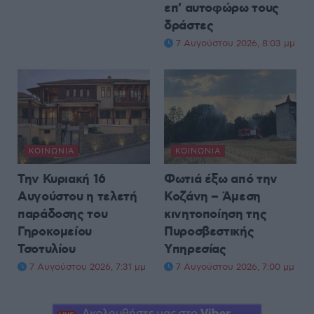
επ’ αυτοφώρω τους
δράστες
7 Αυγούστου 2026, 8:03 μμ
ΚΟΙΝΩΝΊΑ
ΚΟΙΝΩΝΊΑ
Την Κυριακή 16
Φωτιά έξω από την
Αυγούστου η τελετή
Κοζάνη – Άμεση
παράδοσης του
κινητοποίηση της
Γηροκομείου
Πυροσβεστικής
Τσοτυλίου
Υπηρεσίας
7 Αυγούστου 2026, 7:31 μμ
7 Αυγούστου 2026, 7:00 μμ