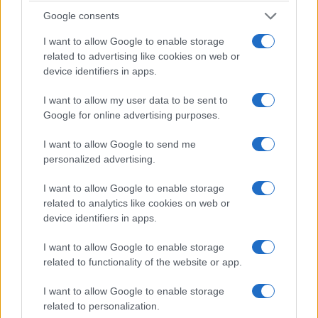
“ΠΡΟΣΩΠΟΓΡΑΦΙΕΣ”
Ποιοτικός καφές,
Google consents
της POLITICAL:
smoothies και
“Ένας πολιτικός που
προϊόντα
I want to allow Google to enable storage
related to advertising like cookies on web or
θέλει να είναι
καφεκοπτείου σε 3
device identifiers in apps.
χρήσιμος, όχι
καταστήματα
αρεστός”
8 Αυγούστου 2026, 12:28
I want to allow my user data to be sent to
μμ
8 Αυγούστου 2026, 12:57
Google for online advertising purposes.
μμ
I want to allow Google to send me
personalized advertising.
I want to allow Google to enable storage
related to analytics like cookies on web or
device identifiers in apps.
I want to allow Google to enable storage
related to functionality of the website or app.
I want to allow Google to enable storage
related to personalization.