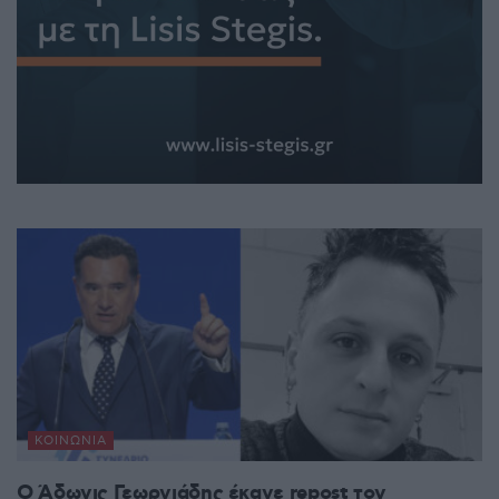
ΚΟΙΝΩΝΊΑ
Ο Άδωνις Γεωργιάδης έκανε repost τον