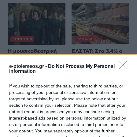
ΚΟΙΝΩΝΊΑ
ΕΛΛΆΔΑ
Η μουσικοθεατρική
ΕΛΣΤΑΤ: Στο 3,4% ο
παράσταση «ΑΗ
πληθωρισμός τον
ΛΑΟΣ» – Ένα σκηνικό
Ιούλιο
e-ptolemeos.gr -
Do Not Process My Personal
Information
ρέκβιεμ για την ήττα
8 Αυγούστου 2026, 2:31 μμ
ενός λαού, έρχεται
If you wish to opt-out of the sale, sharing to third parties, or
στην Ποντοκώμη την
processing of your personal or sensitive information for
Κυριακή 9/8
targeted advertising by us, please use the below opt-out
8 Αυγούστου 2026, 3:02 μμ
section to confirm your selection. Please note that after your
opt-out request is processed you may continue seeing
interest-based ads based on personal information utilized by
us or personal information disclosed to third parties prior to
your opt-out. You may separately opt-out of the further