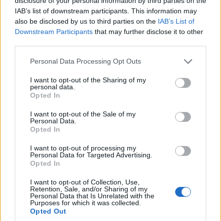
disclosure of your personal information by third parties on the
IAB’s list of downstream participants. This information may
also be disclosed by us to third parties on the
IAB’s List of
ΚΟΙΝΩΝΊΑ
ΑΡΘΡΟΓΡΑΦΊΑ
Downstream Participants
that may further disclose it to other
third parties.
Ο Μπάνε Πρέλεβιτς
Καλά νέα!!! Έγινε η
παρουσίασε το βιβλίο
αρχή για τη συνέχεια
Please note that this website/app uses one or more Google
Personal Data Processing Opt Outs
του “Η Δύναμη της
του έργου “Σήραγγα
services and may gather and store information including but
Ήττας” στην
Κλεισούρας” – Του
not limited to your visit or usage behaviour. You may click to
I want to opt-out of the Sharing of my
personal data.
grant or deny consent to Google and its third-party tags to
Πτολεμαΐδα (Βίντεο)
Μιχάλη Ραμπίδη
Opted In
use your data for below specified purposes in below Google
8 Αυγούστου 2026, 1:57 μμ
8 Αυγούστου 2026, 1:31 μμ
consent section.
I want to opt-out of the Sale of my
Personal Data.
Opted In
I want to opt-out of processing my
Personal Data for Targeted Advertising.
Opted In
I want to opt-out of Collection, Use,
ΠΟΛΙΤΙΚΉ
ΠΡΟΤΆΣΕΙΣ
Retention, Sale, and/or Sharing of my
Personal Data that Is Unrelated with the
Ο Μιχάλης
Coffee Island
Purposes for which it was collected.
Opted Out
Παπαδόπουλος στις
Πτολεμαΐδας: