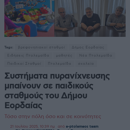
Tags:
βρεφονηπιακοί σταθμοί
Δήμος Εορδαίας
Ειδήσεις Πτολεμαΐδα
μαθητές
Νέα Πτολεμαΐδα
Παιδικοί Σταθμοί
Πτολεμαΐδα
σχολεία
Συστήματα πυρανίχνευσης
μπαίνουν σε παιδικούς
σταθμούς του Δήμου
Εορδαίας
Τόσο στην πόλη όσο και σε κοινότητες
21 Ιουλίου 2025, 10:39 πμ
από
e-ptolemeos team