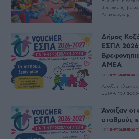
Ξεκίνησε η ηλεκτ
βρεφικούς, βρεφο
Δημιουργικής ...
Δήμος Κοζά
ΕΣΠΑ 2026-
Βρεφονηπια
ΑΜΕΑ
ΑΠΌ
E-PTOLEMEOS 
Άνοιξε η ηλεκτρο
ΕΕΤΑΑ που αφορά 
Άνοιξαν οι 
σταθμούς 
ΑΠΌ
E-PTOLEMEOS 