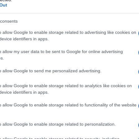
 «Το Σχολείο της Χαράς» στην Κοζάνη ολοκληρώνει τη ...
Out
consents
αρατείνεται η προθεσμία για τους
o allow Google to enable storage related to advertising like cookies on
evice identifiers in apps.
Σταθμούς
o allow my user data to be sent to Google for online advertising
TEAM
28 ΜΑΪ́ΟΥ 2026, 2:32 ΜΜ
s.
 Φλώρινας: Παρατείνεται η προθεσμία για τις εγγραφές και
ους Παιδικούς Σταθμούς και τα Κέντρα Δημιουργικής
to allow Google to send me personalized advertising.
ιών ...
o allow Google to enable storage related to analytics like cookies on
evice identifiers in apps.
α εβδομάδας: Τρέχουν χιλιάδες μόνιμες
o allow Google to enable storage related to functionality of the website
ω ΑΣΕΠ, αιτήσεις σε παιδικούς σταθμούς
ες της Γειτονιάς»
o allow Google to enable storage related to personalization.
25 ΜΑΪ́ΟΥ 2026, 4:58 ΜΜ
o allow Google to enable storage related to security, including