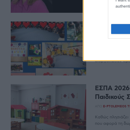
Η εκπομπή ΖΟΥΝ 
authenti
Αλεξάνδρα Βράκα,
Γιορτή της 
Κοζάνης τι
ΑΠΌ
E-PTOLEMEOS 
Δήμος Κοζάνης - 
διοργάνωσαν όμορ
ΕΣΠΑ 2026-
Παιδικούς
ΑΠΌ
E-PTOLEMEOS 
Καθώς πλησιάζει
που αφορά τη δωρ