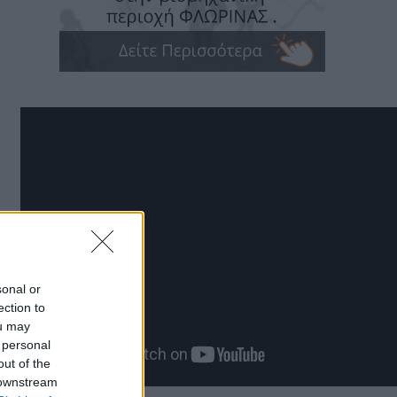
sonal or
ection to
ou may
 personal
out of the
 downstream