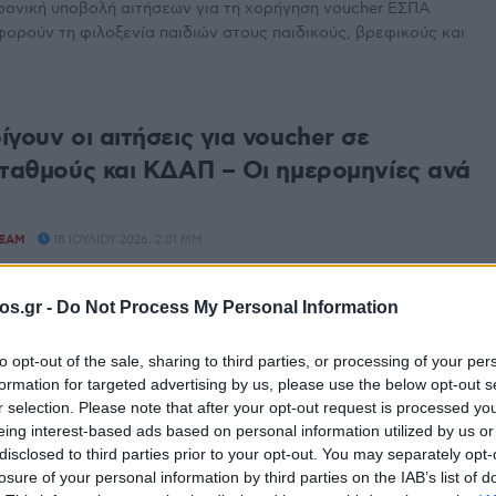
ρονική υποβολή αιτήσεων για τη χορήγηση voucher ΕΣΠΑ
φορούν τη φιλοξενία παιδιών στους παιδικούς, βρεφικούς και
γουν οι αιτήσεις για voucher σε
σταθμούς και ΚΔΑΠ – Οι ημερομηνίες ανά
TEAM
18 ΙΟΥΛΊΟΥ 2026, 2:01 ΜΜ
το 18 Ιουλίου ανοίγει η ηλεκτρονική πλατφόρμα της ΕΕΤΑΑ
voucher σε παιδικούς και βρεφονηπιακούς σταθμούς, ...
os.gr -
Do Not Process My Personal Information
to opt-out of the sale, sharing to third parties, or processing of your per
 αιτήσεις για τους βρεφονηπιακούς
formation for targeted advertising by us, please use the below opt-out s
ΚΔΑΠ και ΚΔΑΠμεΑ Δήμων
r selection. Please note that after your opt-out request is processed y
eing interest-based ads based on personal information utilized by us or
TEAM
17 ΙΟΥΛΊΟΥ 2026, 4:35 ΜΜ
disclosed to third parties prior to your opt-out. You may separately opt-
losure of your personal information by third parties on the IAB’s list of
το, 18 Ιουλίου 2026, και ολοκληρώνεται την Τετάρτη, 05