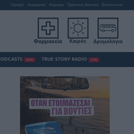
Προφίλ
Διαφήμιση
Καριέρα
Πρακτική Άσκηση
Επικοινωνία
PODCASTS
TRUE STORY RADIO
NEW
LIVE