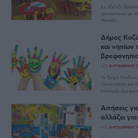
Σε εξέλιξη βρίσκ
προσωπικού με σύ
Μεταξύ ...
Δήμος Κοζά
και νηπίων 
βρεφονηπι
ΑΠΌ
E-PTOLEMEOS 
Το Τμήμα Παιδικ
Προστασίας και 
επιλογής βρεφών 
Αιτήσεις γι
αλλάζει για
ΑΠΌ
E-PTOLEMEOS 