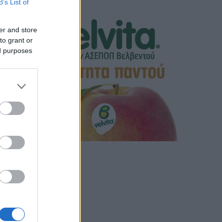
B’s List of
er and store
to grant or
ed purposes