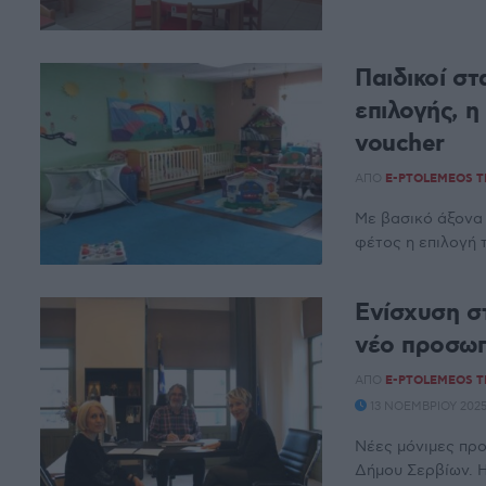
Παιδικοί σ
επιλογής, η
voucher
ΑΠΌ
E-PTOLEMEOS 
Με βασικό άξονα 
φέτος η επιλογή 
Ενίσχυση σ
νέο προσωπ
ΑΠΌ
E-PTOLEMEOS 
13 ΝΟΕΜΒΡΊΟΥ 2025
Νέες μόνιμες πρ
Δήμου Σερβίων. Η