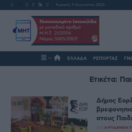
Κυριακή, 9 Αυγούστου 2026
ΕΛΛΆΔΑ
ΡΕΠΟΡΤΆΖ
ΓΝ
Ετικέτα:
Παι
Δήμος Εορδ
βρεφονηπιο
στους Παι
ΑΠΌ
E-PTOLEMEOS 