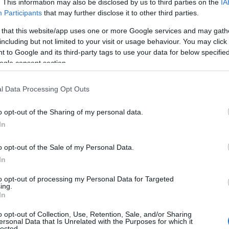
. This information may also be disclosed by us to third parties on the
IA
η ηλεκτρονική υποβολή των αιτήσεων για τη συμμετοχή των ...
Participants
that may further disclose it to other third parties.
 that this website/app uses one or more Google services and may gath
including but not limited to your visit or usage behaviour. You may click 
 to Google and its third-party tags to use your data for below specifi
αίας: Αποτελέσματα για τους
ogle consent section.
 Παιδικούς Σταθμούς και τον
ακό Σταθμό
l Data Processing Opt Outs
TEAM
8 ΙΟΥΛΊΟΥ 2026, 11:43 ΠΜ
o opt-out of the Sharing of my personal data.
ς Φροντίδας και Παιδείας της Διεύθυνσης Κοινωνικής
In
στικής Ανάπτυξης και Παιδείας «ΚΟΙ.Π.ΠΑ.Π.» Δήμου Εορδαίας,
ποτελέσματα ...
o opt-out of the Sale of my Personal Data.
In
 «Σχολείο της Χαράς» αποχαιρετά 20
to opt-out of processing my Personal Data for Targeted
τουργίας με διήμερη εκδήλωση
ing.
In
TEAM
4 ΙΟΥΛΊΟΥ 2026, 1:00 ΜΜ
o opt-out of Collection, Use, Retention, Sale, and/or Sharing
ersonal Data that Is Unrelated with the Purposes for which it
ποχαιρετιστήρια εκδήλωση, ανοιχτή στην τοπική κοινωνία, ο
lected.