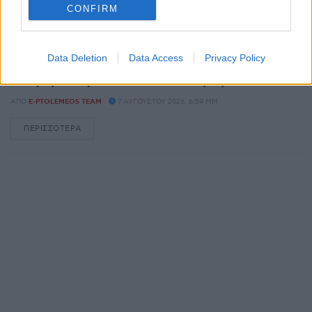
CONFIRM
ΚΟΙΝΩΝΊΑ
Ο Άδωνις Γεωργιάδης έκανε repost τον
Data Deletion
Data Access
Privacy Policy
Πτολεμαϊδιώτη Μπάμπη Διαμαντίδη στο X:
“Χαίρομαι πάρα πολύ όταν τα διαβάζω αυτά”
ΑΠΌ
E-PTOLEMEOS TEAM
7 ΑΥΓΟΎΣΤΟΥ 2026, 6:59 ΜΜ
ΠΕΡΙΣΣΌΤΕΡΑ
DETAILS