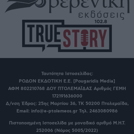
Ταυτότητα Ιστοσελίδας:
ΡΟΔΟΝ ΕΚΔΟΤΙΚΗ Ε.Ε. [Pougaridis Media]
ΑΦΜ 802210768
ΔΟΥ ΠΤΟΛΕΜΑΪΔΑΣ Αριθμός ΓΕΜΗ
172191636000
Δ/νση Έδρας: 25ης Μαρτίου 36,
ΤΚ 50200 Πτολεμαΐδα,
Email: info@e-ptolemeos.gr Τηλ. 2463080986
Πιστοποιημένη Ιστοσελίδα με μοναδικό αριθμό Μ.Η.Τ.
252006 (Νόμος 5005/2022)