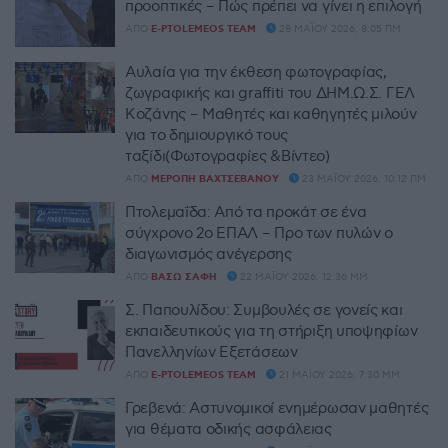
προοπτικές – Πώς πρέπει να γίνει η επιλογή
ΑΠΌ
E-PTOLEMEOS TEAM
28 ΜΑΪ́ΟΥ 2026, 8:05 ΠΜ
Αυλαία για την έκθεση φωτογραφίας,
ζωγραφικής και graffiti του ΔΗΜ.Ω.Σ. ΓΕΛ
Κοζάνης – Μαθητές και καθηγητές μιλούν
για το δημιουργικό τους
ταξίδι(Φωτογραφίες &Βίντεο)
ΑΠΌ
ΜΕΡΌΠΗ ΒΑΧΤΣΕΒΆΝΟΥ
23 ΜΑΪ́ΟΥ 2026, 10:12 ΠΜ
Πτολεμαΐδα: Από τα προκάτ σε ένα
σύγχρονο 2ο ΕΠΑΛ – Προ των πυλών ο
διαγωνισμός ανέγερσης
ΑΠΌ
ΒΆΣΩ ΣΆΦΗ
22 ΜΑΪ́ΟΥ 2026, 12:36 ΜΜ
Σ. Παπουλίδου: Συμβουλές σε γονείς και
εκπαιδευτικούς για τη στήριξη υποψηφίων
Πανελληνίων Εξετάσεων
ΑΠΌ
E-PTOLEMEOS TEAM
21 ΜΑΪ́ΟΥ 2026, 7:30 ΜΜ
Γρεβενά: Αστυνομικοί ενημέρωσαν μαθητές
για θέματα οδικής ασφάλειας