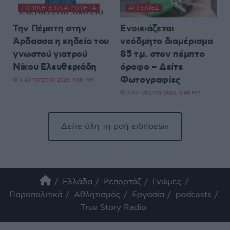
ΤΟΠΙΚΉ ΕΠΙΚΑΙΡΌΤΗΤΑ
ΑΓΓΕΛΊΕΣ
Την Πέμπτη στην
Ενοικιάζεται
Άρδασσα η κηδεία του
νεόδμητο διαμέρισμα
γνωστού γιατρού
85 τ.μ. στον πέμπτο
Νίκου Ελευθεριάδη
όροφο – Δείτε
Φωτογραφίες
4 ΑΥΓΟΎΣΤΟΥ 2026, 7:08 ΜΜ
7 ΑΥΓΟΎΣΤΟΥ 2026, 6:00 ΜΜ
Δείτε όλη τη ροή ειδήσεων
Ελλάδα
Ρεπορτάζ
Γνώμες
Παραπολιτικά
Αθλητισμός
Εργασία
podcasts
True Story Radio