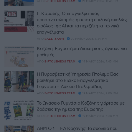
ΑΠΌ
E-PTOLEMEOS TEAM
21 ΜΑΪ́ΟΥ 2026, 11:45 ΠΜ
Γ. Καραλής: Ο επαγγελματικός
προσανατολισμός, η σωστή επιλογή σχολών,
ο ρόλος της AI και τα περιζήτητα τεχνικά
επαγγέλματα
ΑΠΌ
ΒΆΣΩ ΣΆΦΗ
20 ΜΑΪ́ΟΥ 2026, 4:49 ΜΜ
Κοζάνη: Εργαστήρια διαχείρισης άγχους για
μαθητές
ΑΠΌ
E-PTOLEMEOS TEAM
19 ΜΑΪ́ΟΥ 2026, 7:45 ΜΜ
Η Πυροσβεστική Υπηρεσία Πτολεμαΐδας
βρέθηκε στο Ειδικό Επαγγελματικό
Γυμνάσιο – Λύκειο Πτολεμαΐδας
ΑΠΌ
E-PTOLEMEOS TEAM
19 ΜΑΪ́ΟΥ 2026, 7:00 ΜΜ
Το Ωνάσειο Γυμνάσιο Κοζάνης γιόρτασε με
δράσεις την ημέρα της Ευρώπης
ΑΠΌ
E-PTOLEMEOS TEAM
19 ΜΑΪ́ΟΥ 2026, 5:30 ΜΜ
ΔΗΜ.Ω.Σ. ΓΕΛ Κοζάνης: Το σχολείο που