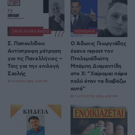
TRUE STORY RADIO
ΚΟΙΝΩΝΊΑ
Σ. Παπουλίδου:
Ο Άδωνις Γεωργιάδης
Αντίστροφη μέτρηση
έκανε repost τον
για τις Πανελλήνιες –
Πτολεμαϊδιώτη
Τιπς για την επιλογή
Μπάμπη Διαμαντίδη
Σχολής
στο X: “Χαίρομαι πάρα
πολύ όταν τα διαβάζω
16 ΜΑΪ́ΟΥ 2026, 8:30 ΠΜ
αυτά”
7 ΑΥΓΟΎΣΤΟΥ 2026, 6:59 ΜΜ