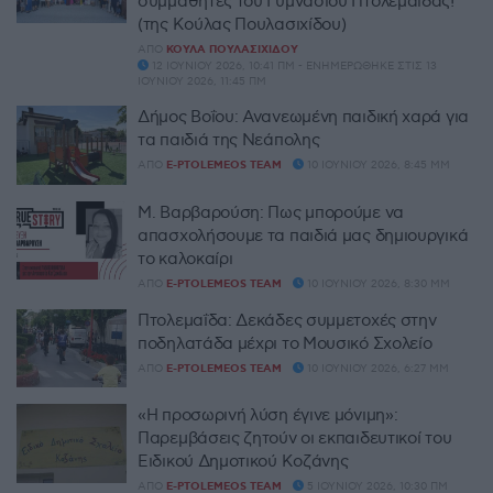
συμμαθητές του Γυμνασίου Πτολεμαΐδας!
(της Κούλας Πουλασιχίδου)
ΑΠΌ
ΚΟΎΛΑ ΠΟΥΛΑΣΙΧΊΔΟΥ
12 ΙΟΥΝΊΟΥ 2026, 10:41 ΠΜ - ΕΝΗΜΕΡΏΘΗΚΕ ΣΤΙΣ 13
ΙΟΥΝΊΟΥ 2026, 11:45 ΠΜ
Δήμος Βοΐου: Ανανεωμένη παιδική χαρά για
τα παιδιά της Νεάπολης
ΑΠΌ
E-PTOLEMEOS TEAM
10 ΙΟΥΝΊΟΥ 2026, 8:45 ΜΜ
Μ. Βαρβαρούση: Πως μπορούμε να
απασχολήσουμε τα παιδιά μας δημιουργικά
το καλοκαίρι
ΑΠΌ
E-PTOLEMEOS TEAM
10 ΙΟΥΝΊΟΥ 2026, 8:30 ΜΜ
Πτολεμαΐδα: Δεκάδες συμμετοχές στην
ποδηλατάδα μέχρι το Μουσικό Σχολείο
ΑΠΌ
E-PTOLEMEOS TEAM
10 ΙΟΥΝΊΟΥ 2026, 6:27 ΜΜ
«Η προσωρινή λύση έγινε μόνιμη»:
Παρεμβάσεις ζητούν οι εκπαιδευτικοί του
Ειδικού Δημοτικού Κοζάνης
ΑΠΌ
E-PTOLEMEOS TEAM
5 ΙΟΥΝΊΟΥ 2026, 10:30 ΠΜ