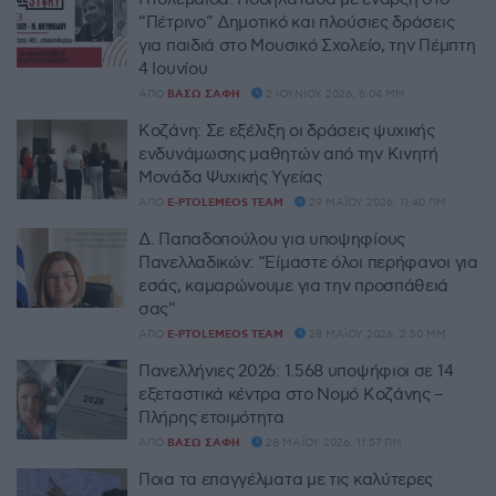
“Πέτρινο” Δημοτικό και πλούσιες δράσεις
για παιδιά στο Μουσικό Σχολείο, την Πέμπτη
4 Ιουνίου
ΑΠΌ
ΒΆΣΩ ΣΆΦΗ
2 ΙΟΥΝΊΟΥ 2026, 6:04 ΜΜ
Κοζάνη: Σε εξέλιξη οι δράσεις ψυχικής
ενδυνάμωσης μαθητών από την Κινητή
Μονάδα Ψυχικής Υγείας
ΑΠΌ
E-PTOLEMEOS TEAM
29 ΜΑΪ́ΟΥ 2026, 11:40 ΠΜ
Δ. Παπαδοπούλου για υποψηφίους
Πανελλαδικών: “Είμαστε όλοι περήφανοι για
εσάς, καμαρώνουμε για την προσπάθειά
σας“
ΑΠΌ
E-PTOLEMEOS TEAM
28 ΜΑΪ́ΟΥ 2026, 2:50 ΜΜ
Πανελλήνιες 2026: 1.568 υποψήφιοι σε 14
εξεταστικά κέντρα στο Νομό Κοζάνης –
Πλήρης ετοιμότητα
ΑΠΌ
ΒΆΣΩ ΣΆΦΗ
28 ΜΑΪ́ΟΥ 2026, 11:57 ΠΜ
Ποια τα επαγγέλματα με τις καλύτερες