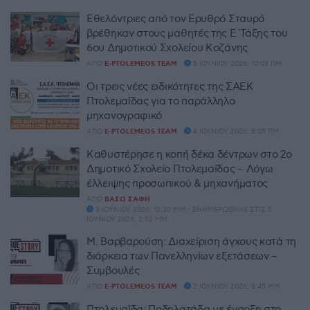
Εθελόντριες από τον Ερυθρό Σταυρό
βρέθηκαν στους μαθητές της Ε΄Τάξης του
6ου Δημοτικού Σχολείου Κοζάνης
ΑΠΌ
E-PTOLEMEOS TEAM
5 ΙΟΥΝΊΟΥ 2026, 10:05 ΠΜ
Οι τρεις νέες ειδικότητες της ΣΑΕΚ
Πτολεμαΐδας για το παράλληλο
μηχανογραφικό
ΑΠΌ
E-PTOLEMEOS TEAM
4 ΙΟΥΝΊΟΥ 2026, 8:05 ΠΜ
Καθυστέρησε η κοπή δέκα δέντρων στο 2ο
Δημοτικό Σχολείο Πτολεμαΐδας – Λόγω
έλλειψης προσωπικού & μηχανήματος
ΑΠΌ
ΒΆΣΩ ΣΆΦΗ
3 ΙΟΥΝΊΟΥ 2026, 12:30 ΜΜ - ΕΝΗΜΕΡΏΘΗΚΕ ΣΤΙΣ 5
ΙΟΥΝΊΟΥ 2026, 2:52 ΜΜ
Μ. Βαρβαρούση: Διαχείριση άγχους κατά τη
διάρκεια των Πανελληνίων εξετάσεων –
Συμβουλές
ΑΠΌ
E-PTOLEMEOS TEAM
2 ΙΟΥΝΊΟΥ 2026, 8:45 ΜΜ
Πτολεμαΐδα: Ποδηλατάδα με έναρξη στο