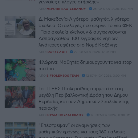
γενναίες επιλογές στήριξης»
ΑΠΌ
ΜΕΡΌΠΗ ΒΑΧΤΣΕΒΆΝΟΥ
25 ΙΟΥΝΊΟΥ 2026, 1:33 ΜΜ
Δ. Μακεδονία-Λιγότεροι μαθητές, λιγότερα
σχολεία: Οι αλλαγές που φέρνει το νέο ΦΕΚ
-Ποια σχολεία κλείνουν & συγχωνεύονται –
Ασπράγκαθου: 100 εγγραφές νηπίων
λιγότερες εφέτος στο Νομό Κοζάνης
ΑΠΌ
ΒΆΣΩ ΣΆΦΗ
22 ΙΟΥΝΊΟΥ 2026, 12:05 ΜΜ
Φλώρινα: Μαθητές δημιουργούν ταινία stop
motion
ΑΠΌ
E-PTOLEMEOS TEAM
12 ΙΟΥΝΊΟΥ 2026, 3:00 ΜΜ
Το ΠΤ ΕΕΣ Πτολεμαΐδας συμμετείχε στη
μεγάλη Περιβαλλοντική Δράση του Δήμου
Εορδαίας και των Δημοτικών Σχολείων της
περιοχής
ΑΠΌ
ΚΟΎΛΑ ΠΟΥΛΑΣΙΧΊΔΟΥ
12 ΙΟΥΝΊΟΥ 2026, 11:30 ΠΜ
“Επέστρεψαν” οι αναμνήσεις των
μαθητικών χρόνων, για τους 160 παλιούς