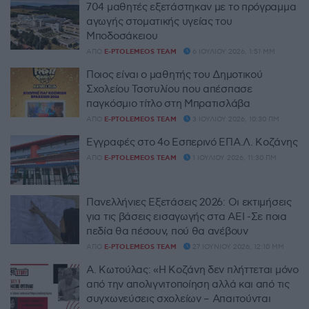
704 μαθητές εξετάστηκαν με το πρόγραμμα
αγωγής στοματικής υγείας του
Μποδοσάκειου
ΑΠΌ
E-PTOLEMEOS TEAM
6 ΙΟΥΛΊΟΥ 2026, 1:51 ΜΜ
Ποιος είναι ο μαθητής του Δημοτικού
Σχολείου Τσοτυλίου που απέσπασε
παγκόσμιο τίτλο στη Μπρατισλάβα
ΑΠΌ
E-PTOLEMEOS TEAM
3 ΙΟΥΛΊΟΥ 2026, 10:30 ΠΜ
Εγγραφές στο 4ο Εσπερινό ΕΠΑ.Λ. Κοζάνης
ΑΠΌ
E-PTOLEMEOS TEAM
1 ΙΟΥΛΊΟΥ 2026, 11:30 ΠΜ
Πανελλήνιες Εξετάσεις 2026: Οι εκτιμήσεις
για τις βάσεις εισαγωγής στα ΑΕΙ -Σε ποια
πεδία θα πέσουν, πού θα ανέβουν
ΑΠΌ
E-PTOLEMEOS TEAM
27 ΙΟΥΝΊΟΥ 2026, 12:10 ΜΜ
Α. Κωτούλας: «Η Κοζάνη δεν πλήττεται μόνο
από την απολιγνιτοποίηση αλλά και από τις
συγχωνεύσεις σχολείων – Aπαιτούνται