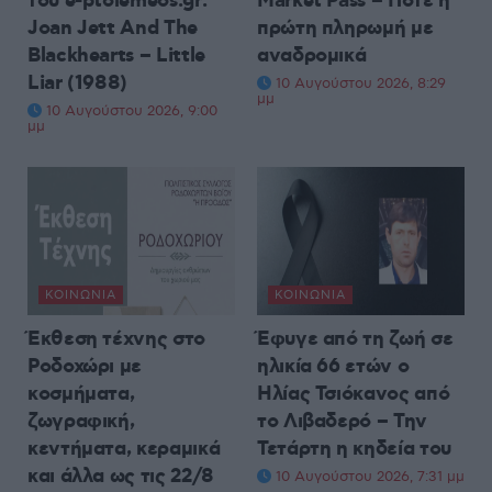
του e-ptolemeos.gr:
Market Pass – Πότε η
Joan Jett And The
πρώτη πληρωμή με
Blackhearts – Little
αναδρομικά
Liar (1988)
10 Αυγούστου 2026, 8:29
μμ
10 Αυγούστου 2026, 9:00
μμ
ΚΟΙΝΩΝΊΑ
ΚΟΙΝΩΝΊΑ
Έκθεση τέχνης στο
Έφυγε από τη ζωή σε
Ροδοχώρι με
ηλικία 66 ετών ο
κοσμήματα,
Ηλίας Τσιόκανος από
ζωγραφική,
το Λιβαδερό – Την
κεντήματα, κεραμικά
Τετάρτη η κηδεία του
και άλλα ως τις 22/8
10 Αυγούστου 2026, 7:31 μμ