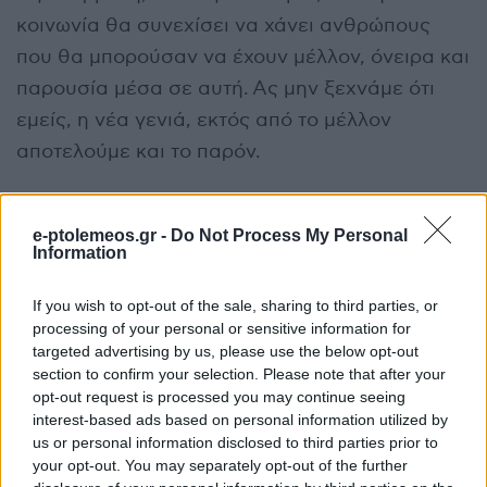
κοινωνία θα συνεχίσει να χάνει ανθρώπους
που θα μπορούσαν να έχουν μέλλον, όνειρα και
παρουσία μέσα σε αυτή. Ας μην ξεχνάμε ότι
εμείς, η νέα γενιά, εκτός από το μέλλον
αποτελούμε και το παρόν.
Σχετικά
e-ptolemeos.gr -
Do Not Process My Personal
Information
Ευ Ήβη στο κενό* – Γράφει
Θεσσαλονίκη: Πέντε
ο Αντώνης Μάριος
15χρονες και οι γονείς
ΠαΠαγιώτης
τους συνελήφθησαν για
If you wish to opt-out of the sale, sharing to third parties, or
12 Ιουνίου 2026, 8:30 μμ
τον ξυλοδαρμό της
processing of your personal or sensitive information for
σε "Αρθρογραφία"
μαθήτριας
targeted advertising by us, please use the below opt-out
31 Ιανουαρίου 2024, 11:00 πμ
section to confirm your selection. Please note that after your
σε "Ελλάδα"
opt-out request is processed you may continue seeing
interest-based ads based on personal information utilized by
Η Ευρώπη σε Τόξο Πίεσης:
us or personal information disclosed to third parties prior to
Βαλτική–Βαλκάνια–Ορμούζ
your opt-out. You may separately opt-out of the further
και τα Ανενεργά