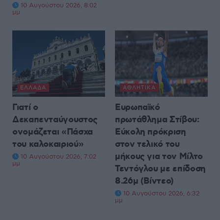
10 Αυγούστου 2026, 8:02
μμ
ΕΛΛΆΔΑ
ΑΘΛΗΤΙΚΆ
Γιατί ο
Ευρωπαϊκό
Δεκαπενταύγουστος
πρωτάθλημα Στίβου:
ονομάζεται «Πάσχα
Εύκολη πρόκριση
του καλοκαιριού»
στον τελικό του
μήκους για τον Μίλτο
10 Αυγούστου 2026, 7:02
μμ
Τεντόγλου με επίδοση
8.26μ (Βίντεο)
10 Αυγούστου 2026, 6:32
μμ