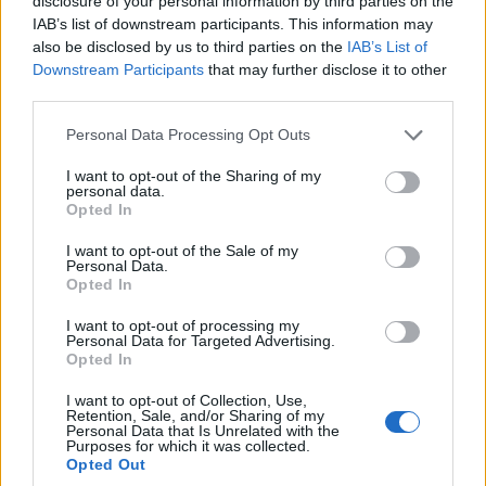
disclosure of your personal information by third parties on the
Κοιτάσματα της Ευρώπης –
IAB’s list of downstream participants. This information may
Του Γιάννη Μπασιά
also be disclosed by us to third parties on the
IAB’s List of
17 Απριλίου 2026, 9:21 πμ
Downstream Participants
that may further disclose it to other
σε "Αρθρογραφία"
third parties.
Please note that this website/app uses one or more Google
Personal Data Processing Opt Outs
services and may gather and store information including but
Ακολουθήστε μας στο
Google News
not limited to your visit or usage behaviour. You may click to
I want to opt-out of the Sharing of my
και μάθετε πρώτοι όλες τις ειδήσεις!
personal data.
grant or deny consent to Google and its third-party tags to
Opted In
use your data for below specified purposes in below Google
consent section.
I want to opt-out of the Sale of my
Personal Data.
Opted In
I want to opt-out of processing my
Personal Data for Targeted Advertising.
Opted In
I want to opt-out of Collection, Use,
Retention, Sale, and/or Sharing of my
Personal Data that Is Unrelated with the
Purposes for which it was collected.
Opted Out