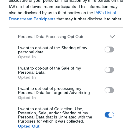
disclosure of your personal information by third parties on the
IAB’s list of downstream participants. This information may
τον αιφνίδιον εκείνον και φοβερόν θάνατον του
also be disclosed by us to third parties on the
IAB’s List of
λοιμού και εδόξαζον τον Θεόν, και τον Άγιον’’.
Downstream Participants
that may further disclose it to other
(
Ακολουθίαι του Οσίου και Θεοφόρου Πατρός
third parties.
ημών Νικάνορος του θαυματουργού, του εν τη
Please note that this website/app uses one or more Google
Personal Data Processing Opt Outs
Δυτική Μακεδονία και κατά το Καλλίστρατον
services and may gather and store information including but
not limited to your visit or usage behaviour. You may click to
I want to opt-out of the Sharing of my
όρος ασκήσαντος. Εκδίδοντος του
personal data.
grant or deny consent to Google and its third-party tags to
Opted In
Μητροπολίτου Σερβίων και Κοζάνης Διονυσίου.
use your data for below specified purposes in below Google
consent section.
Σελ. 48-50. Αθήναι 1970
).
I want to opt-out of the Sale of my
Personal Data.
Opted In
I want to opt-out of processing my
Personal Data for Targeted Advertising.
β. Η παρέμβαση της Παναγίας (μέσω της
Opted In
εικόνας της στο Ζιδάνι) στην Κοζάνη.
I want to opt-out of Collection, Use,
Retention, Sale, and/or Sharing of my
Personal Data that Is Unrelated with the
Στην ιστοσελίδα της Ιεράς Μητροπόλεως
Purposes for which it was collected.
Opted Out
Σερβίων και Κοζάνης διαβάζουμε: ‘’Το