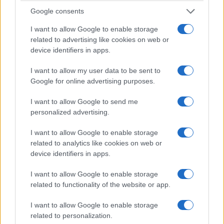
μοναστήρι της Παναγίας Ζιδανίου
Google consents
δημιουργήθηκε και αναπτύχθηκε στα χρόνια
I want to allow Google to enable storage
της τουρκοκρατίας. Η Παναγία η Ζιδανιώτισσα
related to advertising like cookies on web or
βρίσκεται στο χωριό Ζδάνι. Η ίδρυσή του
device identifiers in apps.
θαυματουργή εικόνα
ανάγεται στο 17ο αιώνα. Η
I want to allow my user data to be sent to
της Παναγίας Ζιδανιώτισσας
σεπτή εικόνα
, η
Google for online advertising purposes.
της Παναγίας
είναι από τα λίγα κειμήλια, που
I want to allow Google to send me
διασώθηκαν δια μέσου των αιώνων μέχρι
personalized advertising.
σήμερα, αφού πέρασε από πολλές μπόρες και
I want to allow Google to enable storage
το
φουρτούνες της ιστορίας. … Αναφέρεται, ότι
related to analytics like cookies on web or
έτος 1918 έπληξε την Κοζάνη θανατηφόρα
device identifiers in apps.
γρίπη, η οποία σταμάτησε με θαυματουργική
I want to allow Google to enable storage
παρέμβαση της Παναγίας της Ζιδανιώτισσας
,
related to functionality of the website or app.
που μεταφέρθηκε στην πόλη, όπου τελέστηκαν
I want to allow Google to enable storage
αγρυπνίες, παρακλήσεις και λιτανείες
’’.
related to personalization.