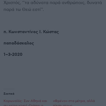
Χριστός, ‘’τα αδύνατα παρά ανθρώποις, δυνατά
παρά τω Θεώ εστί’’.
π. Κωνσταντίνος Ι. Κώστας
παπαδάσκαλος
1
–
3
-2020
Σχετικά
Κορωνοϊός: Συν Αθηνά και
«Φρένο» στα μέτρα, αλλά
συ χείρα κίνει! -Γράφει ο
πίεση στους