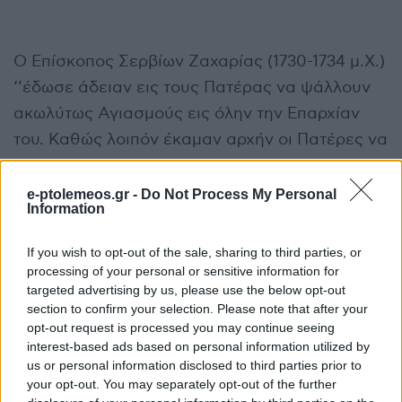
Ο Επίσκοπος Σερβίων Ζαχαρίας (1730-1734 μ.Χ.)
‘’έδωσε άδειαν εις τους Πατέρας να ψάλλουν
ακωλύτως Αγιασμούς εις όλην την Επαρχίαν
του. Καθώς λοιπόν έκαμαν αρχήν οι Πατέρες να
ψάλλουν Αγιασμούς εις τα Σέρβια, άρχισε να
τρίζη και το Κιβώτιον, οπού είχε την Κάραν του
e-ptolemeos.gr -
Do Not Process My Personal
Information
Αγίου. Και τούτο έγινε άπαξ, και δις, και
πολλάκις. Και απορούσαν οι άνθρωποι εις το
If you wish to opt-out of the sale, sharing to third parties, or
τοιούτον τεράστιον. Μετά δε ολίγας ημέρας
processing of your personal or sensitive information for
targeted advertising by us, please use the below opt-out
εγνώρισαν την του Αγίου θαυματουργίαν. Διότι
section to confirm your selection. Please note that after your
όσον έτριζεν το Κιβώτιον, τόσον η λοιμώδης και
opt-out request is processed you may continue seeing
φθοροποιά νόσος εξωστρακίζετο από την
interest-based ads based on personal information utilized by
us or personal information disclosed to third parties prior to
Πολιτείαν. Και ανάμεσα εις διάστημα ολίγων
your opt-out. You may separately opt-out of the further
ημερών ηλευθερώθησαν όλοι οι Χριστιανοί από