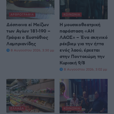
ΑΡΘΡΟΓΡΑΦΊΑ
ΚΟΙΝΩΝΊΑ
Δέσποινα εί Μείζων
Η μουσικοθεατρική
των Αγίων 181-190 –
παράσταση «ΑΗ
Γράφει ο Ευστάθιος
ΛΑΟΣ» – Ένα σκηνικό
Λαμπριανίδης
ρέκβιεμ για την ήττα
ενός λαού, έρχεται
8 Αυγούστου 2026, 3:30 μμ
στην Ποντοκώμη την
Κυριακή 9/8
8 Αυγούστου 2026, 3:02 μμ
ΕΛΛΆΔΑ
ΚΟΙΝΩΝΊΑ