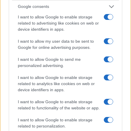
Παρασκευή 7
Παπαδόπουλου με
Google consents
Αυγούστου
τίτλο: «Διάλογοι μιας
I want to allow Google to enable storage
άλλης εποχής με τον
6 Αυγούστου 2026, 10:00
related to advertising like cookies on web or
πμ
Πάππο» στο Τσοτύλι
device identifiers in apps.
6 Αυγούστου 2026, 9:30 πμ
I want to allow my user data to be sent to
Google for online advertising purposes.
I want to allow Google to send me
personalized advertising.
I want to allow Google to enable storage
ΠΟΛΙΤΙΚΉ
ΤΟΠΙΚΉ ΕΠΙΚΑΙΡΌΤΗΤΑ
related to analytics like cookies on web or
device identifiers in apps.
Σε προεκλογικό κλίμα
Εταιρία Προστασίας
το ΠΑΣΟΚ στην
Πρεσπών: Οι λίμνες
I want to allow Google to enable storage
Κοζάνη:
των Πρεσπών
related to functionality of the website or app.
Συγκροτήθηκε
γίνονται ολοένα και
Νομαρχιακή Επιτροπή
πιο ευάλωτες.
I want to allow Google to enable storage
related to personalization.
Εκλογικού Αγώνα
6 Αυγούστου 2026, 8:26 πμ