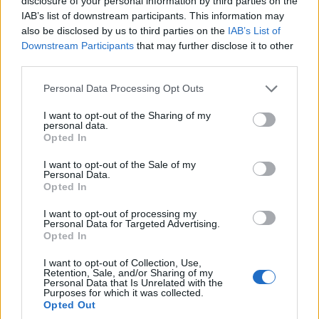
disclosure of your personal information by third parties on the
τελέστηκε ο Μέγας
Ατροφία: Στα
IAB’s list of downstream participants. This information may
Πανηγυρικός
χρώματα της
also be disclosed by us to third parties on the
IAB’s List of
Εσπερινός στον Ι. Ν.
εκστρατείας το
Downstream Participants
that may further disclose it to other
Μεταμορφώσεως του
Υδραγωγείο
third parties.
Σωτήρος Χριστού
Πτολεμαΐδας
Please note that this website/app uses one or more Google
Personal Data Processing Opt Outs
Πτολεμαΐδας (βίντεο
6 Αυγούστου 2026, 10:28
services and may gather and store information including but
πμ
-ρεπορτάζ της Κούλας
not limited to your visit or usage behaviour. You may click to
I want to opt-out of the Sharing of my
personal data.
Πουλασιχίδου)
grant or deny consent to Google and its third-party tags to
Opted In
use your data for below specified purposes in below Google
6 Αυγούστου 2026, 11:00
πμ
consent section.
I want to opt-out of the Sale of my
Personal Data.
Opted In
I want to opt-out of processing my
Personal Data for Targeted Advertising.
Opted In
I want to opt-out of Collection, Use,
ΤΟΠΙΚΉ ΕΠΙΚΑΙΡΌΤΗΤΑ
ΤΟΠΙΚΉ ΕΠΙΚΑΙΡΌΤΗΤΑ
Retention, Sale, and/or Sharing of my
Personal Data that Is Unrelated with the
Purposes for which it was collected.
H Marseaux Live στα
Παρουσίαση του
Opted Out
Γρεβενά την
βιβλίου του Γιάννη