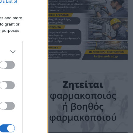
B’s List of
er and store
to grant or
ed purposes
ime: 1 min read
ις!