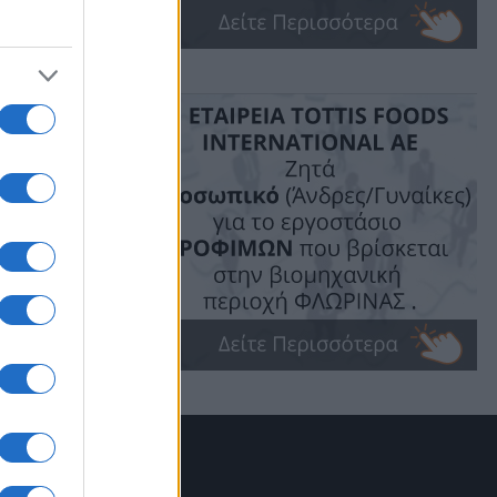
θηκε
λάου
χθηκε από
ίες
ιοτήτων
 Εφορείας