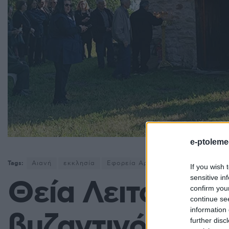
e-ptoleme
Tags:
Αιανή
εκκλησία
Εφορεία Αρχαιοτήτων Κοζάνης
If you wish 
sensitive in
Θεία Λειτουργί
confirm you
continue se
information 
βυζαντινό αποκα
further disc