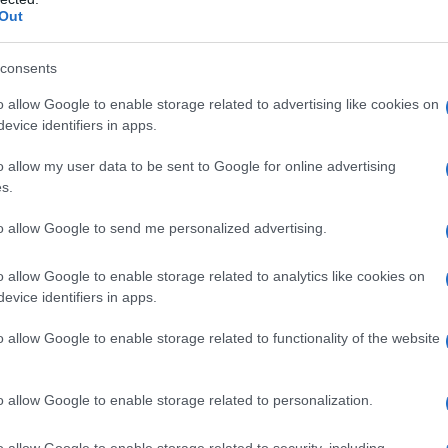
του Αγ. Νικολάου, πραγματοποιή
Out
τη 20 Μαΐου θεία Λειτουργία στον
consents
 αποκατεστημένο Ι.Ν. Αγίου Νικο
o allow Google to enable storage related to advertising like cookies on
evice identifiers in apps.
o allow my user data to be sent to Google for online advertising
στάθηκε στο πλαίσιο έργου ΕΣΠΑ, στο οποίο εντά
s.
δια 17
Εφορεία Βυζαντινών Αρχαιοτήτων. Οι εργασ
η
ατά ένα μεγάλο μέρος τους από την Εφορεία Αρχα
to allow Google to send me personalized advertising.
 ολοκληρώθηκαν το 2016 με τη συνεργασία και της
o allow Google to enable storage related to analytics like cookies on
ζάνης.
evice identifiers in apps.
o allow Google to enable storage related to functionality of the website
o allow Google to enable storage related to personalization.
o allow Google to enable storage related to security, including