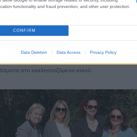
cation functionality and fraud prevention, and other user protection.
CONFIRM
ργίας έγινε με πρωτοβουλία του ιερέα της Αιανής 
Data Deletion
Data Access
Privacy Policy
έλη, ενώ μετά το πέρας της ο Σύλλογος Γυναικών 
σματα στο εκκλησιαζόμενο κοινό.