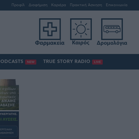
Προφίλ
Διαφήμιση
Καριέρα
Πρακτική Άσκηση
Επικοινωνία
PODCASTS
TRUE STORY RADIO
NEW
LIVE