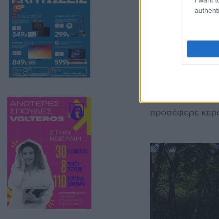
authenti
Η τέλεση λειτου
Στέφανου Γκριτζ
προσέφερε κερά