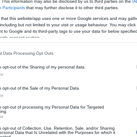
. This information may also be disclosed by us to third parties on the
IA
Participants
that may further disclose it to other third parties.
ς
 that this website/app uses one or more Google services and may gath
including but not limited to your visit or usage behaviour. You may click 
 to Google and its third-party tags to use your data for below specifi
ogle consent section.
που έγιναν
,
Πολιτισμός
Reading T
l Data Processing Opt Outs
News
και μάθετε πρώτοι όλες τις ειδήσε
o opt-out of the Sharing of my personal data.
In
o opt-out of the Sale of my Personal Data.
In
to opt-out of processing my Personal Data for Targeted
ing.
In
 την εορτή της Ανακομιδής των
o opt-out of Collection, Use, Retention, Sale, and/or Sharing
ersonal Data that Is Unrelated with the Purposes for which it
lected.