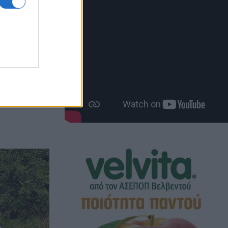
πατέρα
Αιανής