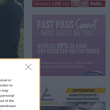
sonal or
ection to
ou may
 personal
out of the
Αγ.
 downstream