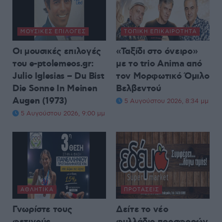
ΜΟΥΣΙΚΈΣ ΕΠΙΛΟΓΈΣ
ΤΟΠΙΚΉ ΕΠΙΚΑΙΡΌΤΗΤΑ
Οι μουσικές επιλογές
«Ταξίδι στο όνειρο»
του e-ptolemeos.gr:
με το trio Anima από
Julio Iglesias – Du Bist
τον Μορφωτικό Όμιλο
Die Sonne In Meinen
Βελβεντού
Augen (1973)
5 Αυγούστου 2026, 8:34 μμ
5 Αυγούστου 2026, 9:00 μμ
ΑΘΛΗΤΙΚΆ
ΠΡΟΤΆΣΕΙΣ
Γνωρίστε τους
Δείτε το νέο