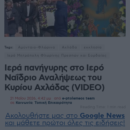
Tags:
Αμύνταιο-Φλώρινα
Αχλάδα
εκκλησία
Ιερά Μητρόπολη Φλωρίνης Πρεσπών και Εορδαίας
Ιερά πανήγυρης στο Ιερό
Ναΐδριο Αναλήψεως του
Κυρίου Αχλάδας (VIDEO)
21 Μαΐου 2026, 4:42 μμ
από
e-ptolemeos team
σε
Κοινωνία
,
Τοπική Επικαιρότητα
Reading Time: 1 min read
Ακολουθήστε μας στο
Google News
και μάθετε πρώτοι όλες τις ειδήσεις!