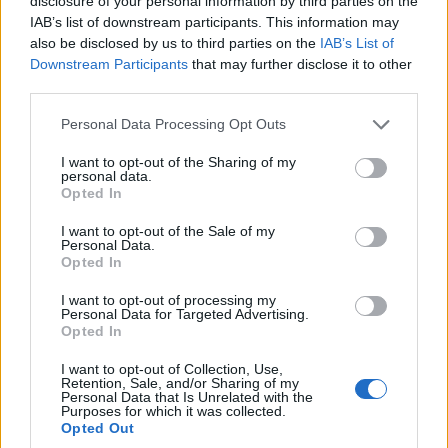
disclosure of your personal information by third parties on the
IAB’s list of downstream participants. This information may
also be disclosed by us to third parties on the
IAB’s List of
Downstream Participants
that may further disclose it to other
third parties.
Please note that this website/app uses one or more Google
Personal Data Processing Opt Outs
services and may gather and store information including but
not limited to your visit or usage behaviour. You may click to
I want to opt-out of the Sharing of my
personal data.
grant or deny consent to Google and its third-party tags to
Opted In
use your data for below specified purposes in below Google
consent section.
I want to opt-out of the Sale of my
Personal Data.
Opted In
I want to opt-out of processing my
Personal Data for Targeted Advertising.
Opted In
I want to opt-out of Collection, Use,
Retention, Sale, and/or Sharing of my
Personal Data that Is Unrelated with the
Purposes for which it was collected.
Opted Out