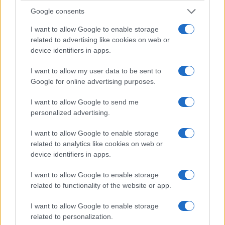
λεπτά (3,5 ώρες), μέσω της συνεχούς παροχής
Google consents
ύδατος 3,5 m3 /s για το αντίστοιχο χρονικό
I want to allow Google to enable storage
διάστημα, στους υδροστροβίλους, όπου με την
related to advertising like cookies on web or
υφιστάμενη υψομετρική διαφορά μεταξύ του
device identifiers in apps.
άνω και κάτω ταμιευτήρα, η οποία θα είναι
I want to allow my user data to be sent to
περίπου 220 μέτρα να είναι εφικτή η παραγωγή
Google for online advertising purposes.
αυτής της ισχύος.
I want to allow Google to send me
personalized advertising.
Η παραγωγή ηλεκτρικής ενέργειας με χρήση
υδροστροβίλου, αποτελεί μια από τις πλέον
I want to allow Google to enable storage
ώριμες τεχνολογίες παραγωγής και θεωρείται
related to analytics like cookies on web or
device identifiers in apps.
από τις πλέον αξιόπιστες, με διάρκεια ζωής
εξοπλισμού που υπερβαίνει ακόμη και τα 50
I want to allow Google to enable storage
related to functionality of the website or app.
έτη και αντίστοιχα θεωρείται ότι η διάρκεια
ζωής της εγκατάστασης παραγωγής εκτιμάται
I want to allow Google to enable storage
κατ’ ελάχιστο στα 50 έτη.
related to personalization.