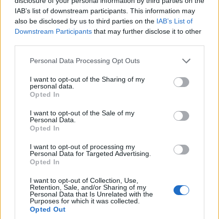
εν μέρει από το δίκτυο Μέσης Τάσης ΔΕΔΔΗΕ
disclosure of your personal information by third parties on the
IAB’s list of downstream participants. This information may
και από Φωτοβολταϊκό σταθμό ισχύος 8ΜW ο
also be disclosed by us to third parties on the
IAB’s List of
οποίος θα εγκατασταθεί για να επικουρεί την
Downstream Participants
that may further disclose it to other
third parties.
παροχή ενέργειας για την λειτουργία των
αντλιών για το σύστημα αποθήκευσης
Please note that this website/app uses one or more Google
Personal Data Processing Opt Outs
services and may gather and store information including but
ενέργειας. Η παραγωγή ενέργειας θα
not limited to your visit or usage behaviour. You may click to
I want to opt-out of the Sharing of my
πραγματοποιείται με την χρήση υδροστροβίλων
personal data.
grant or deny consent to Google and its third-party tags to
Opted In
τύπου PELTON συνολικής ισχύος 8ΜWκαι η
use your data for below specified purposes in below Google
consent section.
I want to opt-out of the Sale of my
τεχνολογία για την παραγωγή ενέργειας είναι η
Personal Data.
υδροηλεκτρική και να παράγει ισχύ 8 MW κατά
Opted In
την φάση λειτουργίας των υδροστροβίλων,
I want to opt-out of processing my
Personal Data for Targeted Advertising.
εκμεταλλευόμενο την αποθηκευμένη ποσότητα
Opted In
νερού στον άνω ταμιευτήρα.
I want to opt-out of Collection, Use,
Retention, Sale, and/or Sharing of my
Συγκεκριμένα, το έργο θα είναι σε θέση να
Personal Data that Is Unrelated with the
Purposes for which it was collected.
παρέχει σταθερά την ισχύ των 8MW για 210
Opted Out