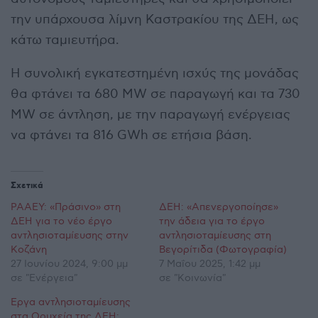
την υπάρχουσα λίμνη Καστρακίου της ΔΕΗ, ως
κάτω ταμιευτήρα.
Η συνολική εγκατεστημένη ισχύς της μονάδας
θα φτάνει τα 680 MW σε παραγωγή και τα 730
MW σε άντληση, με την παραγωγή ενέργειας
να φτάνει τα 816 GWh σε ετήσια βάση.
Σχετικά
ΡΑΑΕΥ: «Πράσινο» στη
ΔΕΗ: «Απενεργοποίησε»
ΔΕΗ για το νέο έργο
την άδεια για το έργο
αντλησιοταμίευσης στην
αντλησιοταμίευσης στη
Κοζάνη
Βεγορίτιδα (Φωτογραφία)
27 Ιουνίου 2024, 9:00 μμ
7 Μαΐου 2025, 1:42 μμ
σε "Ενέργεια"
σε "Κοινωνία"
Έργα αντλησιοταμίευσης
στα Ορυχεία της ΔΕΗ: