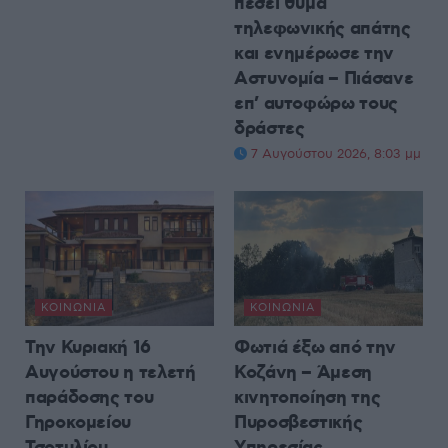
πέσει θύμα
τηλεφωνικής απάτης
και ενημέρωσε την
Αστυνομία – Πιάσανε
επ’ αυτοφώρω τους
δράστες
7 Αυγούστου 2026, 8:03 μμ
ΚΟΙΝΩΝΊΑ
ΚΟΙΝΩΝΊΑ
Την Κυριακή 16
Φωτιά έξω από την
Αυγούστου η τελετή
Κοζάνη – Άμεση
παράδοσης του
κινητοποίηση της
Γηροκομείου
Πυροσβεστικής
Τσοτυλίου
Υπηρεσίας