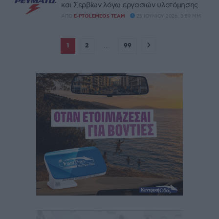
και Σερβίων λόγω εργασιών υλοτόμησης
ΑΠΌ
E-PTOLEMEOS TEAM
25 ΙΟΥΝΊΟΥ 2026, 3:59 ΜΜ
1
2
…
99