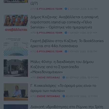
(2/7)
ΑΠΌ
E-PTOLEMEOS TEAM
2 ΙΟΥΛΊΟΥ 2026, 8:00 ΠΜ
Δήμος Κοζανης: Αναβάλλεται η αποψινή
παράσταση stand up comedy «Γέλιο
Service» – Ορίστηκε νέα ημερομηνία
ΑΠΌ
E-PTOLEMEOS TEAM
1 ΙΟΥΛΊΟΥ 2026, 8:01 ΜΜ
Γιορτή βιβλίου στην Κοζάνη: Το BookStories
έρχεται στα 44α Λασσάνεια
ΑΠΌ
E-PTOLEMEOS TEAM
1 ΙΟΥΛΊΟΥ 2026, 8:08 ΠΜ
Μόλις 40στρ. η διεκδίκηση του Δήμου
Κοζάνης από το Στρατόπεδο
«Μακεδονομάχων»
ΑΠΌ
ΖΉΣΗΣ ΠΙΤΣΙΆΒΑΣ
30 ΙΟΥΝΊΟΥ 2026, 12:39 ΜΜ
Γ. Κοκκαλιάρης: «Το όραμά μας είναι το
όραμα των πολιτών»
ΑΠΌ
ΖΉΣΗΣ ΠΙΤΣΙΆΒΑΣ
30 ΙΟΥΝΊΟΥ 2026, 12:11 ΜΜ
Διακοπή υδροδότησης στο Ρύμνιο την Τρίτη