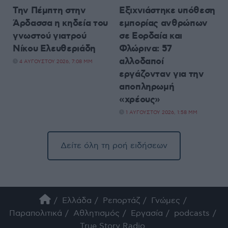
Την Πέμπτη στην
Εξιχνιάστηκε υπόθεση
Άρδασσα η κηδεία του
εμπορίας ανθρώπων
γνωστού γιατρού
σε Εορδαία και
Νίκου Ελευθεριάδη
Φλώρινα: 57
αλλοδαποί
4 ΑΥΓΟΎΣΤΟΥ 2026, 7:08 ΜΜ
εργάζονταν για την
αποπληρωμή
«χρέους»
1 ΑΥΓΟΎΣΤΟΥ 2026, 1:58 ΜΜ
Δείτε όλη τη ροή ειδήσεων
Ελλάδα
Ρεπορτάζ
Γνώμες
Παραπολιτικά
Αθλητισμός
Εργασία
podcasts
True Story Radio