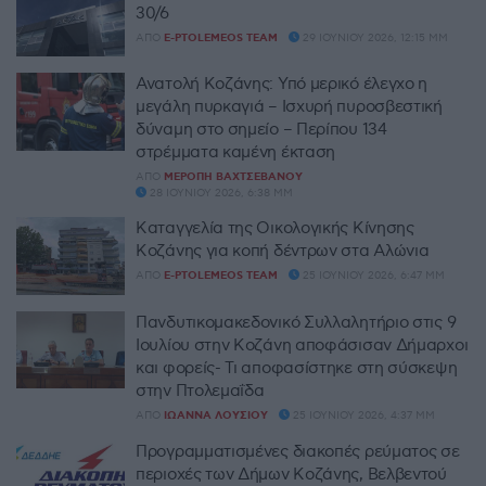
30/6
ΑΠΌ
E-PTOLEMEOS TEAM
29 ΙΟΥΝΊΟΥ 2026, 12:15 ΜΜ
Ανατολή Κοζάνης: Υπό μερικό έλεγχο η
μεγάλη πυρκαγιά – Ισχυρή πυροσβεστική
δύναμη στο σημείο – Περίπου 134
στρέμματα καμένη έκταση
ΑΠΌ
ΜΕΡΌΠΗ ΒΑΧΤΣΕΒΆΝΟΥ
28 ΙΟΥΝΊΟΥ 2026, 6:38 ΜΜ
Καταγγελία της Οικολογικής Κίνησης
Κοζάνης για κοπή δέντρων στα Αλώνια
ΑΠΌ
E-PTOLEMEOS TEAM
25 ΙΟΥΝΊΟΥ 2026, 6:47 ΜΜ
Πανδυτικομακεδονικό Συλλαλητήριο στις 9
Ιουλίου στην Κοζάνη αποφάσισαν Δήμαρχοι
και φορείς- Τι αποφασίστηκε στη σύσκεψη
στην Πτολεμαΐδα
ΑΠΌ
ΙΩΆΝΝΑ ΛΟΎΣΙΟΥ
25 ΙΟΥΝΊΟΥ 2026, 4:37 ΜΜ
Προγραμματισμένες διακοπές ρεύματος σε
περιοχές των Δήμων Κοζάνης, Βελβεντού