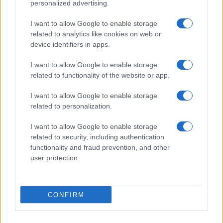
personalized advertising.
ΚΟΙΝΩΝΊΑ
I want to allow Google to enable storage
Προγραμματισμένες διακοπές ρεύματος σε
related to analytics like cookies on web or
περιοχές των Δήμων Κοζάνης, Βελβεντού και
device identifiers in apps.
Σερβίων λόγω εργασιών υλοτόμησης
I want to allow Google to enable storage
ΑΠΌ
E-PTOLEMEOS TEAM
25 ΙΟΥΝΊΟΥ 2026, 3:59 ΜΜ
related to functionality of the website or app.
ΠΕΡΙΣΣΌΤΕΡΑ
DETAILS
I want to allow Google to enable storage
related to personalization.
I want to allow Google to enable storage
related to security, including authentication
functionality and fraud prevention, and other
user protection.
CONFIRM