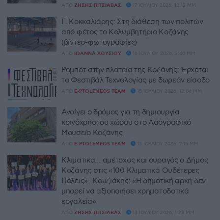
ΑΠΌ
ΖΉΣΗΣ ΠΙΤΣΙΆΒΑΣ
17 ΙΟΥΛΊΟΥ 2026, 12:13 ΜΜ
Γ. Κοκκαλιάρης: Στη διάθεση των πολιτών
από φέτος το Κολυμβητήριο Κοζάνης
(βίντεο-φωτογραφίες)
ΑΠΌ
ΙΩΆΝΝΑ ΛΟΎΣΙΟΥ
16 ΙΟΥΛΊΟΥ 2026, 3:40 ΜΜ
Ρομπότ στην πλατεία της Κοζάνης: Έρχεται
το Φεστιβάλ Τεχνολογίας με δωρεάν είσοδο
ΑΠΌ
E-PTOLEMEOS TEAM
15 ΙΟΥΛΊΟΥ 2026, 12:04 ΜΜ
Ανοίγει ο δρόμος για τη δημιουργία
κοινόχρηστου χώρου στο Λαογραφικό
Μουσείο Κοζάνης
ΑΠΌ
E-PTOLEMEOS TEAM
13 ΙΟΥΛΊΟΥ 2026, 7:15 ΜΜ
Κλιματικά… αμέτοχος και ουραγός ο Δήμος
Κοζάνης στις «100 Κλιματικά Ουδέτερες
Πόλεις»- Κουζιάκης: «Η δημοτική αρχή δεν
μπορεί να αξιοποιήσει χρηματοδοτικά
εργαλεία»
ΑΠΌ
ΖΉΣΗΣ ΠΙΤΣΙΆΒΑΣ
13 ΙΟΥΛΊΟΥ 2026, 1:23 ΜΜ