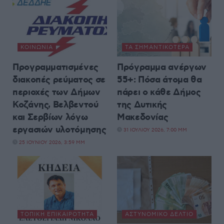
ΚΟΙΝΩΝΊΑ
ΤΑ ΣΗΜΑΝΤΙΚΟΤΕΡΑ
Προγραμματισμένες
Πρόγραμμα ανέργων
διακοπές ρεύματος σε
55+: Πόσα άτομα θα
περιοχές των Δήμων
πάρει ο κάθε Δήμος
Κοζάνης, Βελβεντού
της Δυτικής
και Σερβίων λόγω
Μακεδονίας
εργασιών υλοτόμησης
31 ΙΟΥΛΊΟΥ 2026, 7:00 ΜΜ
25 ΙΟΥΝΊΟΥ 2026, 3:59 ΜΜ
ΤΟΠΙΚΉ ΕΠΙΚΑΙΡΌΤΗΤΑ
ΑΣΤΥΝΟΜΙΚΌ ΔΕΛΤΊΟ