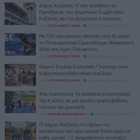
Δήμος Κοζάνης: Η νέα σύνθεση του
Προεδρείου του Δημοτικού Συμβουλίου
Κοζάνης και της Δημοτικής Επιτροπής
ΑΠΌ
E-PTOLEMEOS TEAM
13 ΙΟΥΛΊΟΥ 2026, 11:30 ΠΜ
Με 130 κορυφαίους αθλητές από 15 χώρες
το Πανευρωπαϊκό Πρωτάθλημα Wakeboard
2026 στη λίμνη Πολυφύτου
ΑΠΌ
E-PTOLEMEOS TEAM
9 ΙΟΥΛΊΟΥ 2026, 5:30 ΜΜ
Θερινό Σχολείο Ελληνικής Γλώσσας στην
Κοβεντάρειο Βιβλιοθήκη Κοζάνης
ΑΠΌ
E-PTOLEMEOS TEAM
7 ΙΟΥΛΊΟΥ 2026, 4:38 ΜΜ
44α Λασσάνεια: Το bookstories μετέτρεψε
την Κοζάνη σε μια μεγάλη γιορτή βιβλίου,
ποίησης και μουσικής
ΑΠΌ
ΜΕΡΌΠΗ ΒΑΧΤΣΕΒΆΝΟΥ
6 ΙΟΥΛΊΟΥ 2026, 9:38 ΠΜ
Ο Δήμος Κοζάνης στο δρόμο της
κατάκτησης και νέου ρεκόρ! Κάνει έργο σε
κάθε γωνιά! – Ο Ανεμοδείκτης σχολιάζει