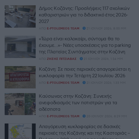
Δήμος Κοζάνης: Προσλήψεις 117 σχολικών
καθαριστριών για το διδακτικό έτος 2026-
2027
ΑΠΌ
E-PTOLEMEOS TEAM
21 ΙΟΥΛΊΟΥ 2026, 8:00 ΜΜ
«Τώρα είναι καλοκαίρι, σύντομα θα το
έχουμε…»- Νέες υποσχέσεις για το parking
της Πλατείας Συντάγματος στην Κοζάνη
ΑΠΌ
ΖΉΣΗΣ ΠΙΤΣΙΆΒΑΣ
21 ΙΟΥΛΊΟΥ 2026, 1:34 ΜΜ
Κοζάνη: Σε ποιες περιοχές απαγορεύεται η
κυκλοφορία την Τετάρτη 22 Ιουλίου 2026
ΑΠΌ
E-PTOLEMEOS TEAM
21 ΙΟΥΛΊΟΥ 2026, 1:33 ΜΜ
Καύσωνας στην Κοζάνη: Συνεχής
ανεφοδιασμός των ποτιστρών για τα
αδέσποτα
ΑΠΌ
E-PTOLEMEOS TEAM
20 ΙΟΥΛΊΟΥ 2026, 8:29 ΜΜ
Απαγόρευση κυκλοφορίας σε δασικές
περιοχές της Κοζάνης και της Καστοριάς –