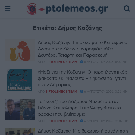
Ετικέτα:
Δήμος Κοζάνης
Δήμος Κοζάνης: Επισκέψιμο το Καταφύγιο
Αδέσποτων Ζώων Συντροφιάς κάθε
Δευτέρα, Τετάρτη και Παρασκευή
ΑΠΌ
E-PTOLEMEOS TEAM
6 ΑΥΓΟΎΣΤΟΥ 2026, 6:00 ΜΜ
«Μαζί για την Κοζάνη»: Ο παραπλανητικός
φακός του κ. Μαλούτα – Σήκωσε το “γάντι”
ο νυν Δήμαρχος
ΑΠΌ
E-PTOLEMEOS TEAM
6 ΑΥΓΟΎΣΤΟΥ 2026, 3:26 ΜΜ
Το “κουίζ” του Λάζαρου Μαλούτα στον
Γιάννη Κοκκαλιάρη: Τι καλλιεργείται στο
χωράφι που βλέπουμε;
ΑΠΌ
E-PTOLEMEOS TEAM
6 ΑΥΓΟΎΣΤΟΥ 2026, 12:37 ΜΜ
Δήμος Κοζάνης: Μια ξεχωριστή συνάντηση