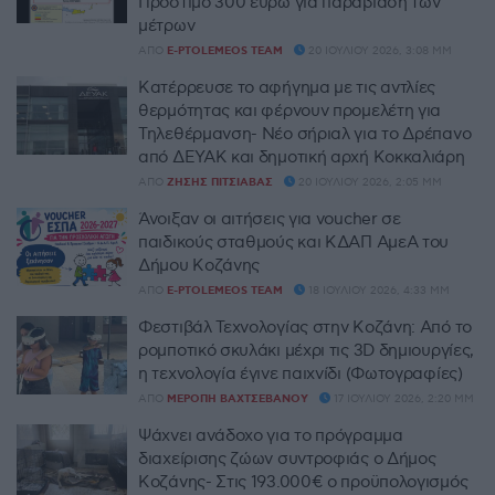
Πρόστιμο 300 ευρώ για παραβίαση των
μέτρων
ΑΠΌ
E-PTOLEMEOS TEAM
20 ΙΟΥΛΊΟΥ 2026, 3:08 ΜΜ
Κατέρρευσε το αφήγημα με τις αντλίες
θερμότητας και φέρνουν προμελέτη για
Τηλεθέρμανση- Νέο σήριαλ για το Δρέπανο
από ΔΕΥΑΚ και δημοτική αρχή Κοκκαλιάρη
ΑΠΌ
ΖΉΣΗΣ ΠΙΤΣΙΆΒΑΣ
20 ΙΟΥΛΊΟΥ 2026, 2:05 ΜΜ
Άνοιξαν οι αιτήσεις για voucher σε
παιδικούς σταθμούς και ΚΔΑΠ ΑμεΑ του
Δήμου Κοζάνης
ΑΠΌ
E-PTOLEMEOS TEAM
18 ΙΟΥΛΊΟΥ 2026, 4:33 ΜΜ
Φεστιβάλ Τεχνολογίας στην Κοζάνη: Από το
ρομποτικό σκυλάκι μέχρι τις 3D δημιουργίες,
η τεχνολογία έγινε παιχνίδι (Φωτογραφίες)
ΑΠΌ
ΜΕΡΌΠΗ ΒΑΧΤΣΕΒΆΝΟΥ
17 ΙΟΥΛΊΟΥ 2026, 2:20 ΜΜ
Ψάχνει ανάδοχο για το πρόγραμμα
διαχείρισης ζώων συντροφιάς ο Δήμος
Κοζάνης- Στις 193.000€ ο προϋπολογισμός