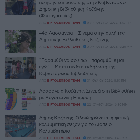
ποίησης και μουσικής στην Κοβεντάρειο
Δημοτική Βιβλιοθήκη Κοζάνης
(Φωτογραφίες)
ΑΠΌ
E-PTOLEMEOS TEAM
5 ΑΥΓΟΎΣΤΟΥ 2026, 8:07 ΠΜ
44α Λασσάνεια – Σινεμά στην αυλή της
Δημοτικής Βιβλιοθήκης Κοζάνης
ΑΠΌ
E-PTOLEMEOS TEAM
3 ΑΥΓΟΎΣΤΟΥ 2026, 8:26 ΜΜ
“Παραμύθι να σου πω… παραμύθι είμαι
εγώ” – Με επιτυχία η εκδήλωση της
Κοβεντάρειου Βιβλιοθήκης
ΑΠΌ
E-PTOLEMEOS TEAM
31 ΙΟΥΛΊΟΥ 2026, 8:10 ΠΜ
Λασσάνεια Κοζάνης: Σινεμά στη Βιβλιοθήκη
με Λογοτεχνική Επιρροή
ΑΠΌ
E-PTOLEMEOS TEAM
22 ΙΟΥΛΊΟΥ 2026, 6:30 ΜΜ
Δήμος Κοζάνης: Ολοκληρώνεται η φετινή
κολυμβητική σεζόν για το Λιάπειο
Κολυμβητήριο
ΑΠΌ
E-PTOLEMEOS TEAM
22 ΙΟΥΛΊΟΥ 2026, 1:45 ΜΜ