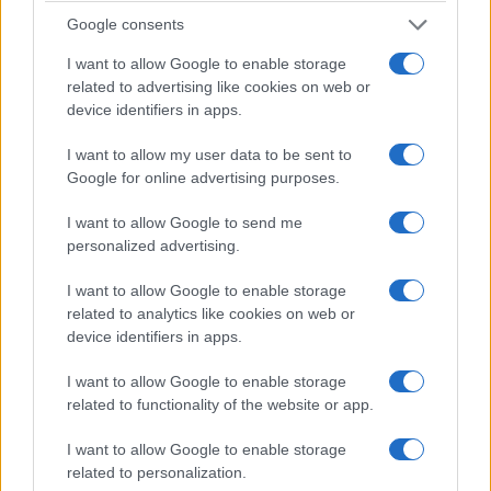
και ενημέρωσε την
Google consents
Αστυνομία – Πιάσανε
I want to allow Google to enable storage
επ’ αυτοφώρω τους
related to advertising like cookies on web or
δράστες
device identifiers in apps.
7 Αυγούστου 2026, 8:03 μμ
I want to allow my user data to be sent to
Google for online advertising purposes.
I want to allow Google to send me
personalized advertising.
I want to allow Google to enable storage
ΚΟΙΝΩΝΊΑ
ΚΟΙΝΩΝΊΑ
related to analytics like cookies on web or
Την Κυριακή 16
Φωτιά έξω από την
device identifiers in apps.
Αυγούστου η τελετή
Κοζάνη – Άμεση
I want to allow Google to enable storage
παράδοσης του
κινητοποίηση της
related to functionality of the website or app.
Γηροκομείου
Πυροσβεστικής
Τσοτυλίου
Υπηρεσίας
I want to allow Google to enable storage
related to personalization.
7 Αυγούστου 2026, 7:31 μμ
7 Αυγούστου 2026, 7:00 μμ