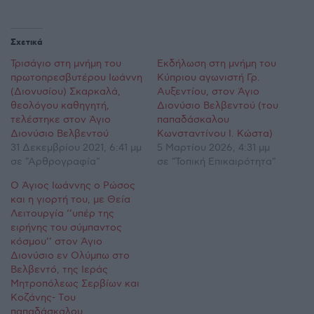
Σχετικά
Τρισάγιο στη μνήμη του
Εκδήλωση στη μνήμη του
πρωτοπρεσβυτέρου Ιωάννη
Κύπριου αγωνιστή Γρ.
(Διονυσίου) Σκαρκαλά,
Αυξεντίου, στον Άγιο
θεολόγου καθηγητή,
Διονύσιο Βελβεντού (του
τελέστηκε στον Άγιο
παπαδάσκαλου
Διονύσιο Βελβεντού
Κωνσταντίνου Ι. Κώστα)
31 Δεκεμβρίου 2021, 6:41 μμ
5 Μαρτίου 2026, 4:31 μμ
σε "Αρθρογραφία"
σε "Τοπική Επικαιρότητα"
Ο Άγιος Ιωάννης ο Ρώσος
και η γιορτή του, με Θεία
Λειτουργία ‘’υπέρ της
ειρήνης του σύμπαντος
κόσμου’’ στον Άγιο
Διονύσιο εν Ολύμπω στο
Βελβεντό, της Ιεράς
Μητροπόλεως Σερβίων και
Κοζάνης- Tου
παπαδάσκαλου