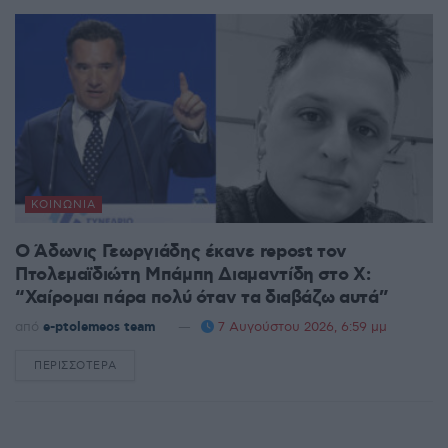
ΚΟΙΝΩΝΊΑ
Ο Άδωνις Γεωργιάδης έκανε repost τον
Πτολεμαϊδιώτη Μπάμπη Διαμαντίδη στο X:
“Χαίρομαι πάρα πολύ όταν τα διαβάζω αυτά”
από
e-ptolemeos team
7 Αυγούστου 2026, 6:59 μμ
ΠΕΡΙΣΣΌΤΕΡΑ
DETAILS