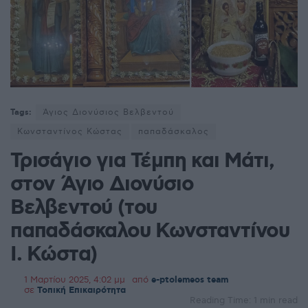
Tags:
Άγιος Διονύσιος Βελβεντού
Κωνσταντίνος Κώστας
παπαδάσκαλος
Τρισάγιο για Τέμπη και Μάτι,
στον Άγιο Διονύσιο
Βελβεντού (του
παπαδάσκαλου Κωνσταντίνου
Ι. Κώστα)
1 Μαρτίου 2025, 4:02 μμ
από
e-ptolemeos team
σε
Τοπική Επικαιρότητα
Reading Time: 1 min read