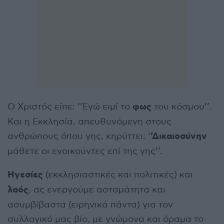
φως
Ο Χριστός είπε: ‘’Εγώ ειμί το
του κόσμου’’.
Και η Εκκλησία, απευθυνόμενη στους
’Δικαιοσύνην
ανθρώπους όπου γης, κηρύττει: ‘
μάθετε οι ενοικούντες επί της γης’’.
Ηγεσίες
(εκκλησιαστικές και πολιτικές) και
λαός
, ας ενεργούμε ασταμάτητα και
ασυμβίβαστα (ειρηνικά πάντα) για τον
συλλογικό μας βίο, με γνώμονα και όραμα το