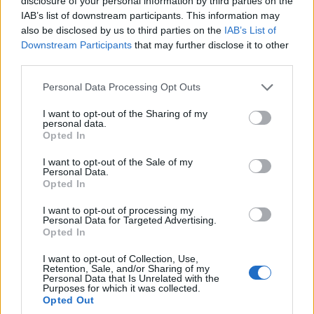
disclosure of your personal information by third parties on the
Σύνδεσμος
Jimmy James & The
IAB’s list of downstream participants. This information may
Γραμμάτων & Τεχνών
Vagabonds – Now Is
also be disclosed by us to third parties on the
IAB’s List of
εκπροσωπούν την
the Time (1976)
Downstream Participants
that may further disclose it to other
third parties.
Κοζάνη στο 27ο
7 Αυγούστου 2026, 9:00 μμ
Διεθνές Φεστιβάλ
Please note that this website/app uses one or more Google
Personal Data Processing Opt Outs
Νεανικών Ορχηστρών
services and may gather and store information including but
not limited to your visit or usage behaviour. You may click to
I want to opt-out of the Sharing of my
7 Αυγούστου 2026, 9:30 μμ
personal data.
grant or deny consent to Google and its third-party tags to
Opted In
use your data for below specified purposes in below Google
consent section.
I want to opt-out of the Sale of my
Personal Data.
Opted In
I want to opt-out of processing my
Personal Data for Targeted Advertising.
ΚΟΙΝΩΝΊΑ
ΑΣΤΥΝΟΜΙΚΌ ΔΕΛΤΊΟ
Opted In
7 Αυγούστου 2026, 8:31 μμ
Καστοριά: 20χρονη
I want to opt-out of Collection, Use,
κατάλαβε ότι πήγε να
Retention, Sale, and/or Sharing of my
Personal Data that Is Unrelated with the
πέσει θύμα
Purposes for which it was collected.
Opted Out
τηλεφωνικής απάτης