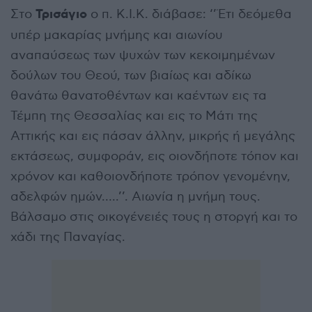
Τρισάγιο
Στο
ο π. Κ.Ι.Κ. διάβασε: ‘’Έτι δεόμεθα
υπέρ μακαρίας μνήμης και αιωνίου
αναπαύσεως των ψυχών των κεκοιμημένων
δούλων του Θεού, των βιαίως και αδίκω
θανάτω θανατοθέντων και καέντων εις τα
Τέμπη της Θεσσαλίας και εις το Μάτι της
Αττικής και εις πάσαν άλλην, μικρής ή μεγάλης
εκτάσεως, συμφοράν, εις οιονδήποτε τόπον και
χρόνον και καθοιονδήποτε τρόπον γενομένην,
αδελφών ημών…..’’. Αιωνία η μνήμη τους.
Βάλσαμο στις οικογένειές τους η στοργή και το
χάδι της Παναγίας.