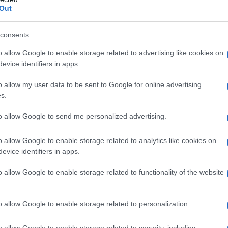
ακεδονία… «πεθαίνει»- Πρώτη και
Out
τάσεις στη σχετική λίστα θανάτων 
consents
o allow Google to enable storage related to advertising like cookies on
evice identifiers in apps.
έρης(ΓΕΚ ΤΕΡΝΑ): «Παραλάβαμε σε
o allow my user data to be sent to Google for online advertising
s.
 την Εγνατία Οδό»
to allow Google to send me personalized advertising.
ίου: «Βλέπουμε φως μετά τη μαυρ
o allow Google to enable storage related to analytics like cookies on
evice identifiers in apps.
ρίου 2022» – Προχωρά η αποκατά
o allow Google to enable storage related to functionality of the website
χείου Σερβίων
o allow Google to enable storage related to personalization.
του Δήμου Σερβίων η μελέτη για τ
o allow Google to enable storage related to security, including