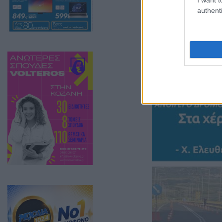
Δημαρχείο
authenti
Υπεγράφη 
καταφυγίο
Κοζάνης