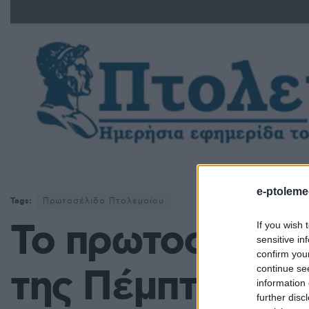
e-ptoleme
Tags:
Πρωτοσέλιδο Πτολεμαίου
Το πρωτοσέλιδ
If you wish 
sensitive in
confirm you
της Πέμπτης 17/
continue se
information 
further disc