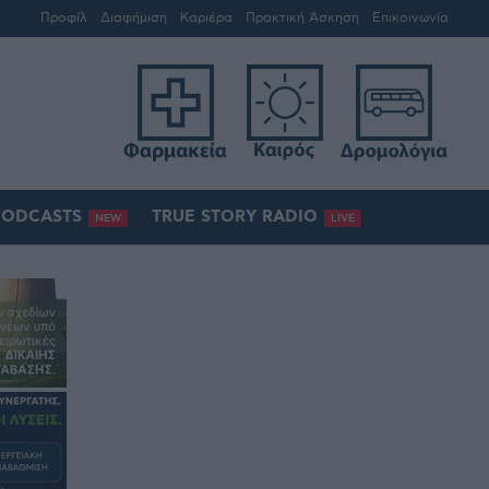
Προφίλ
Διαφήμιση
Καριέρα
Πρακτική Άσκηση
Επικοινωνία
PODCASTS
TRUE STORY RADIO
NEW
LIVE