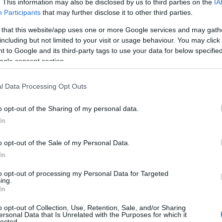
. This information may also be disclosed by us to third parties on the
IA
Participants
that may further disclose it to other third parties.
Πρωτοσέλιδο Πτολεμαίου
Reading T
 that this website/app uses one or more Google services and may gath
including but not limited to your visit or usage behaviour. You may click 
News
και μάθετε πρώτοι όλες τις ειδήσε
 to Google and its third-party tags to use your data for below specifi
ogle consent section.
l Data Processing Opt Outs
o opt-out of the Sharing of my personal data.
In
o opt-out of the Sale of my Personal Data.
In
ξι(6) μηνών για την μελέτη της Υ
to opt-out of processing my Personal Data for Targeted
ερβίων- Το Φλεβάρη του 2027 η
ing.
In
η των αποτελεσμάτων
o opt-out of Collection, Use, Retention, Sale, and/or Sharing
ersonal Data that Is Unrelated with the Purposes for which it
lected.