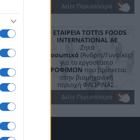
 με
στη
 άθλια
ίλα της
σταση
ο νέο