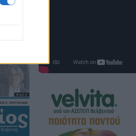
το Δήμο