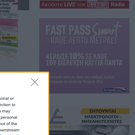
ΙΟΥ
sonal or
ection to
ou may
 personal
out of the
 downstream