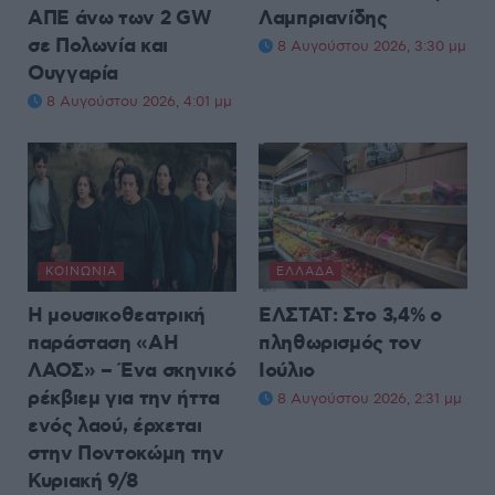
ΑΠΕ άνω των 2 GW
Λαμπριανίδης
σε Πολωνία και
8 Αυγούστου 2026, 3:30 μμ
Ουγγαρία
8 Αυγούστου 2026, 4:01 μμ
ΚΟΙΝΩΝΊΑ
ΕΛΛΆΔΑ
Η μουσικοθεατρική
ΕΛΣΤΑΤ: Στο 3,4% ο
παράσταση «ΑΗ
πληθωρισμός τον
ΛΑΟΣ» – Ένα σκηνικό
Ιούλιο
ρέκβιεμ για την ήττα
8 Αυγούστου 2026, 2:31 μμ
ενός λαού, έρχεται
στην Ποντοκώμη την
Κυριακή 9/8