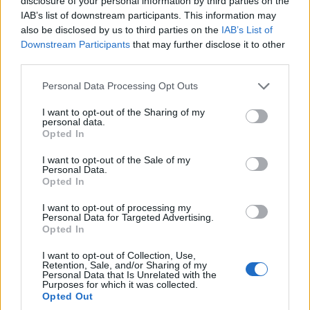
disclosure of your personal information by third parties on the
IAB’s list of downstream participants. This information may
also be disclosed by us to third parties on the
IAB’s List of
Downstream Participants
that may further disclose it to other
third parties.
Please note that this website/app uses one or more Google
Personal Data Processing Opt Outs
services and may gather and store information including but
not limited to your visit or usage behaviour. You may click to
I want to opt-out of the Sharing of my
personal data.
grant or deny consent to Google and its third-party tags to
Opted In
use your data for below specified purposes in below Google
consent section.
I want to opt-out of the Sale of my
Personal Data.
Opted In
I want to opt-out of processing my
Personal Data for Targeted Advertising.
Opted In
I want to opt-out of Collection, Use,
Retention, Sale, and/or Sharing of my
Personal Data that Is Unrelated with the
Purposes for which it was collected.
Opted Out