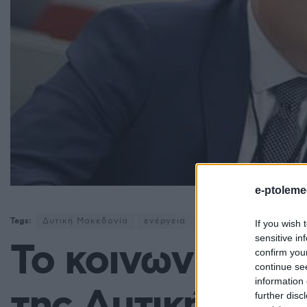
e-ptoleme
Tags:
Δυτική Μακεδονία
ενέργεια
λιγνίτης
Τάσος Σιδ
If you wish 
sensitive in
Το κοινωνικοοι
confirm you
continue se
information 
further disc