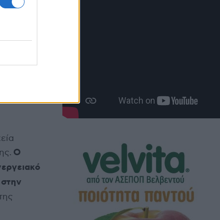
ινά επίσημα
α
α την
 με
χεία
Ο
ης.
νεργειακό
 στην
της