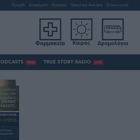
Προφίλ
Διαφήμιση
Καριέρα
Πρακτική Άσκηση
Επικοινωνία
PODCASTS
TRUE STORY RADIO
NEW
LIVE