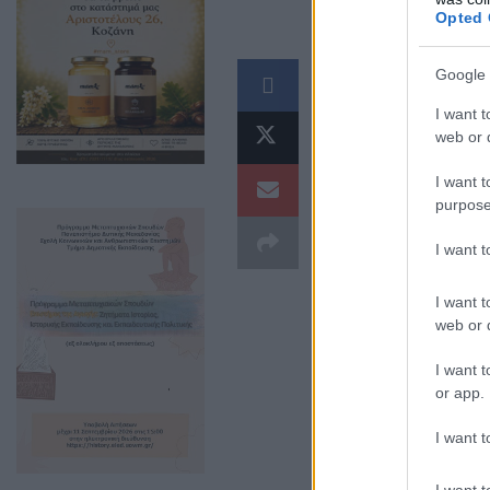
Opted 
Αναστάσιος Σιδ
Google 
Αναπτυξιακής Δ
I want t
web or d
I want t
purpose
I want 
I want t
web or d
I want t
or app.
I want t
Εισήγηση στο πλ
I want t