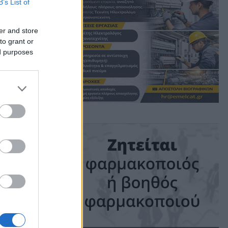
B’s List of
έο
er and store
to grant or
ed purposes
me: 2 mins read
ις!