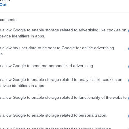
Out
ηρόπουλος, Οικονομολόγος – Διευθυντής Προγραμ
consents
υτικής Μακεδονίας Α.Ε. – ΑΝΚΟ
o allow Google to enable storage related to advertising like cookies on
evice identifiers in apps.
o allow my user data to be sent to Google for online advertising
s.
to allow Google to send me personalized advertising.
o allow Google to enable storage related to analytics like cookies on
evice identifiers in apps.
o allow Google to enable storage related to functionality of the website
o allow Google to enable storage related to personalization.
Το μέλλον της Ενέργειας στη 
αίσιο της ημερίδας “
o allow Google to enable storage related to security, including