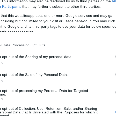
κεδονίας στο
. This information may also be disclosed by us to third parties on the
IA
Participants
that may further disclose it to other third parties.
άβασης σε ένα ν
 that this website/app uses one or more Google services and may gath
including but not limited to your visit or usage behaviour. You may click 
τημα – Γράφει ο
 to Google and its third-party tags to use your data for below specifi
ogle consent section.
δηρόπουλος
l Data Processing Opt Outs
o opt-out of the Sharing of my personal data.
In
ραφία
Reading Ti
o opt-out of the Sale of my Personal Data.
News
και μάθετε πρώτοι όλες τις ειδήσε
In
to opt-out of processing my Personal Data for Targeted
ing.
In
o opt-out of Collection, Use, Retention, Sale, and/or Sharing
ersonal Data that Is Unrelated with the Purposes for which it
lected.