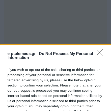
Τελικά, η δημιουργία ενός ζεστού σπιτιού δεν
e-ptolemeos.gr -
Do Not Process My Personal
κρύβεται σε ακριβές ανακαινίσεις, αλλά στις
Information
μικρές λεπτομέρειες που φτιάχνουν τη
If you wish to opt-out of the sale, sharing to third parties, or
διάθεση. Κλείσε το κεντρικό φως, άναψε τα
processing of your personal or sensitive information for
περιφερειακά φωτιστικά και δώσε στον εαυτό
targeted advertising by us, please use the below opt-out
section to confirm your selection. Please note that after your
σου την ευκαιρία να απολαύσει το καθιστικό
opt-out request is processed you may continue seeing
που πραγματικά του αξίζει.
interest-based ads based on personal information utilized by
us or personal information disclosed to third parties prior to
your opt-out. You may separately opt-out of the further