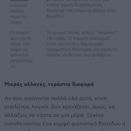
δαπέδου
τέλεια γωνιά διαβάσματος,
πιάνουν
δίνοντας ταυτόχρονα βάθος στο
απλώς
δωμάτιο.
περιττό
χώρο.
Ο λευκός
Το ψυχρό λευκό απλώς “παγώνει”
φωτισμός
τον χώρο. Ο θερμός φωτισμός
κάνει τον
είναι αυτός που δημιουργεί
χώρο να
πραγματική θαλπωρή και κάνει το
φαίνεται
σαλόνι να δείχνει πιο φιλόξενο.
μεγαλύτερ
ος.
Μικρές αλλαγές, τεράστια διαφορά
Αν σου φαίνονται πολλά όλα αυτά, είναι
απολύτως λογικό. Δεν χρειάζεται, όμως, να
αλλάξεις τα πάντα σε μια μέρα. Ξεκίνα
τοποθετώντας ένα κομψό φωτιστικό δαπέδου ή