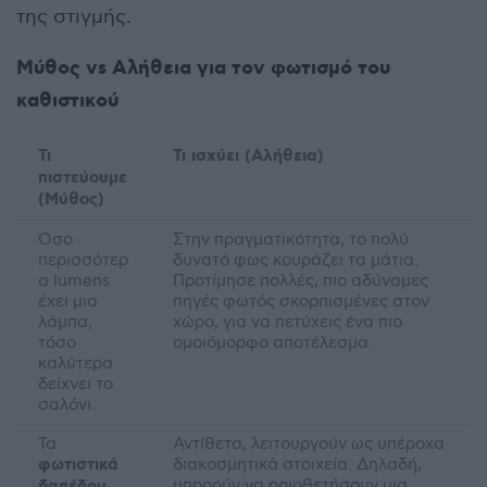
της στιγμής.
Μύθος vs Αλήθεια για τον φωτισμό του
καθιστικού
Τι
Τι ισχύει (Αλήθεια)
πιστεύουμε
(Μύθος)
Όσο
Στην πραγματικότητα, το πολύ
περισσότερ
δυνατό φως κουράζει τα μάτια.
α lumens
Προτίμησε πολλές, πιο αδύναμες
έχει μια
πηγές φωτός σκορπισμένες στον
λάμπα,
χώρο, για να πετύχεις ένα πιο
τόσο
ομοιόμορφο αποτέλεσμα.
καλύτερα
δείχνει το
σαλόνι.
Τα
Αντίθετα, λειτουργούν ως υπέροχα
φωτιστικά
διακοσμητικά στοιχεία. Δηλαδή,
μπορούν να οριοθετήσουν μια