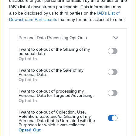
disclosure of your personal information by third parties on the
IAB’s list of downstream participants. This information may
also be disclosed by us to third parties on the
IAB’s List of
Σχετικά
Downstream Participants
that may further disclose it to other
Ανακαινίστε το σπίτι σας
Επιλέγουμε τον κατάλληλο
third parties.
ξεκινώντας από το σαλόνι
φωτισμό στο σπίτι μας
σας!
22 Νοεμβρίου 2019, 9:47 πμ
Please note that this website/app uses one or more Google
Personal Data Processing Opt Outs
29 Σεπτεμβρίου 2023, 11:21 πμ
σε "Προτάσεις"
services and may gather and store information including but
σε "Προτάσεις"
not limited to your visit or usage behaviour. You may click to
I want to opt-out of the Sharing of my
personal data.
grant or deny consent to Google and its third-party tags to
Καθιστικό vs σαλόνι:
Opted In
use your data for below specified purposes in below Google
Διαφορές και διαρρύθμιση
consent section.
23 Δεκεμβρίου 2022, 4:23 μμ
I want to opt-out of the Sale of my
Personal Data.
σε "Προτάσεις"
Opted In
I want to opt-out of processing my
Personal Data for Targeted Advertising.
Ακολουθήστε μας στο
Google News
Opted In
και μάθετε πρώτοι όλες τις ειδήσεις!
I want to opt-out of Collection, Use,
Retention, Sale, and/or Sharing of my
Personal Data that Is Unrelated with the
Purposes for which it was collected.
Opted Out