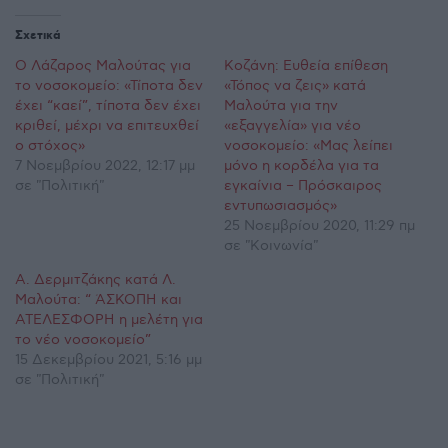
Σχετικά
Ο Λάζαρος Μαλούτας για
Κοζάνη: Ευθεία επίθεση
το νοσοκομείο: «Τίποτα δεν
«Τόπος να ζεις» κατά
έχει “καεί”, τίποτα δεν έχει
Μαλούτα για την
κριθεί, μέχρι να επιτευχθεί
«εξαγγελία» για νέο
ο στόχος»
νοσοκομείο: «Μας λείπει
7 Νοεμβρίου 2022, 12:17 μμ
μόνο η κορδέλα για τα
σε "Πολιτική"
εγκαίνια – Πρόσκαιρος
εντυπωσιασμός»
25 Νοεμβρίου 2020, 11:29 πμ
σε "Κοινωνία"
Α. Δερμιτζάκης κατά Λ.
Μαλούτα: “ ΆΣΚΟΠΗ και
ΑΤΕΛΕΣΦΟΡΗ η μελέτη για
το νέο νοσοκομείο”
15 Δεκεμβρίου 2021, 5:16 μμ
σε "Πολιτική"