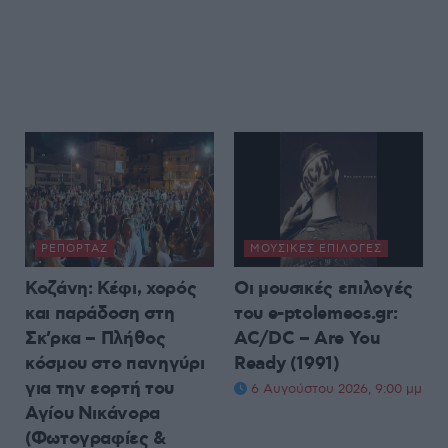
ΡΕΠΟΡΤΆΖ
ΜΟΥΣΙΚΈΣ ΕΠΙΛΟΓΈΣ
Κοζάνη: Κέφι, χορός
Οι μουσικές επιλογές
και παράδοση στη
του e-ptolemeos.gr:
Σκ’ρκα – Πλήθος
AC/DC – Are You
κόσμου στο πανηγύρι
Ready (1991)
για την εορτή του
6 Αυγούστου 2026, 9:00 μμ
Αγίου Νικάνορα
(Φωτογραφίες &