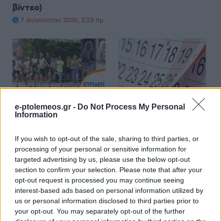
βίντεο)
7 Αυγούστου 2026, 2:23 πμ
ΑΘΛΗΤΙΚΆ
ΕΛΛΆΔΑ
e-ptolemeos.gr -
Do Not Process My Personal
Ο Σύλλογος Δρομέων
ΓΣΕΕ: Αμοιβή αργίας
Information
και Οδοιπόρων
15ης Αυγούστου
If you wish to opt-out of the sale, sharing to third parties, or
Εορδαίας παρόν στον
6 Αυγούστου 2026, 8:30 μμ
processing of your personal or sensitive information for
Λασσάνειο Δρόμο
targeted advertising by us, please use the below opt-out
Κοζάνης 2026
section to confirm your selection. Please note that after your
6 Αυγούστου 2026, 8:55 μμ
opt-out request is processed you may continue seeing
interest-based ads based on personal information utilized by
us or personal information disclosed to third parties prior to
your opt-out. You may separately opt-out of the further