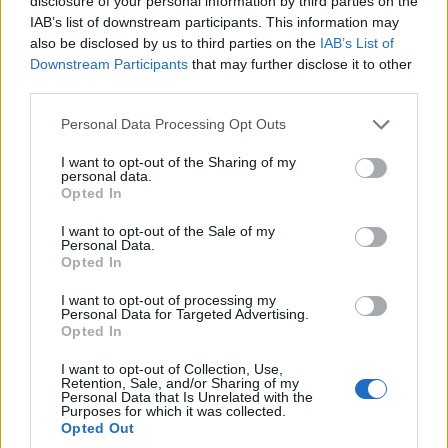
disclosure of your personal information by third parties on the
IAB’s list of downstream participants. This information may
also be disclosed by us to third parties on the
IAB’s List of
Downstream Participants
that may further disclose it to other
ΤΟΠΙΚΉ ΕΠΙΚΑΙΡΌΤΗΤΑ
ΔΙΕΘΝΕΊΣ ΕΙΔΉΣΕΙΣ
third parties.
Η μεγάλη εορτή της
Περιοδοντίτιδα:
Please note that this website/app uses one or more Google
Personal Data Processing Opt Outs
Μεταμορφώσεως του
Καινοτόμος θεραπεία
services and may gather and store information including but
Σωτήρος στην Ιερά
στοχεύει μόνο το
not limited to your visit or usage behaviour. You may click to
I want to opt-out of the Sharing of my
personal data.
Μονή Δρυοβούνου
βακτήριο που
grant or deny consent to Google and its third-party tags to
Opted In
(φωτογραφίες)
προκαλεί τη νόσο
use your data for below specified purposes in below Google
consent section.
I want to opt-out of the Sale of my
6 Αυγούστου 2026, 8:02 μμ
6 Αυγούστου 2026, 7:34 μμ
Personal Data.
Opted In
I want to opt-out of processing my
Personal Data for Targeted Advertising.
Opted In
I want to opt-out of Collection, Use,
Retention, Sale, and/or Sharing of my
Personal Data that Is Unrelated with the
Purposes for which it was collected.
Opted Out