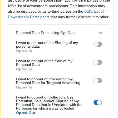
disclosure of your personal information by third parties on the
IAB’s list of downstream participants. This information may
also be disclosed by us to third parties on the
IAB’s List of
Downstream Participants
that may further disclose it to other
third parties.
Please note that this website/app uses one or more Google
Personal Data Processing Opt Outs
services and may gather and store information including but
not limited to your visit or usage behaviour. You may click to
I want to opt-out of the Sharing of my
personal data.
grant or deny consent to Google and its third-party tags to
Opted In
use your data for below specified purposes in below Google
consent section.
I want to opt-out of the Sale of my
Personal Data.
Opted In
I want to opt-out of processing my
Personal Data for Targeted Advertising.
Opted In
I want to opt-out of Collection, Use,
Retention, Sale, and/or Sharing of my
Personal Data that Is Unrelated with the
Purposes for which it was collected.
Opted Out