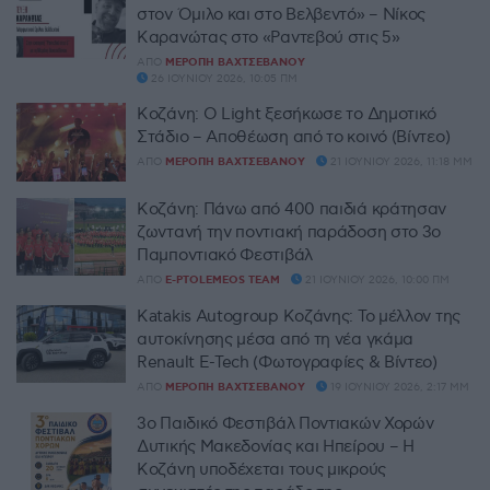
στον Όμιλο και στο Βελβεντό» – Νίκος
Καρανώτας στο «Ραντεβού στις 5»
ΑΠΌ
ΜΕΡΌΠΗ ΒΑΧΤΣΕΒΆΝΟΥ
26 ΙΟΥΝΊΟΥ 2026, 10:05 ΠΜ
Κοζάνη: Ο Light ξεσήκωσε το Δημοτικό
Στάδιο – Αποθέωση από το κοινό (Βίντεο)
ΑΠΌ
ΜΕΡΌΠΗ ΒΑΧΤΣΕΒΆΝΟΥ
21 ΙΟΥΝΊΟΥ 2026, 11:18 ΜΜ
Κοζάνη: Πάνω από 400 παιδιά κράτησαν
ζωντανή την ποντιακή παράδοση στο 3ο
Παμποντιακό Φεστιβάλ
ΑΠΌ
E-PTOLEMEOS TEAM
21 ΙΟΥΝΊΟΥ 2026, 10:00 ΠΜ
Katakis Autogroup Κοζάνης: Το μέλλον της
αυτοκίνησης μέσα από τη νέα γκάμα
Renault E-Tech (Φωτογραφίες & Βίντεο)
ΑΠΌ
ΜΕΡΌΠΗ ΒΑΧΤΣΕΒΆΝΟΥ
19 ΙΟΥΝΊΟΥ 2026, 2:17 ΜΜ
3ο Παιδικό Φεστιβάλ Ποντιακών Χορών
Δυτικής Μακεδονίας και Ηπείρου – Η
Κοζάνη υποδέχεται τους μικρούς