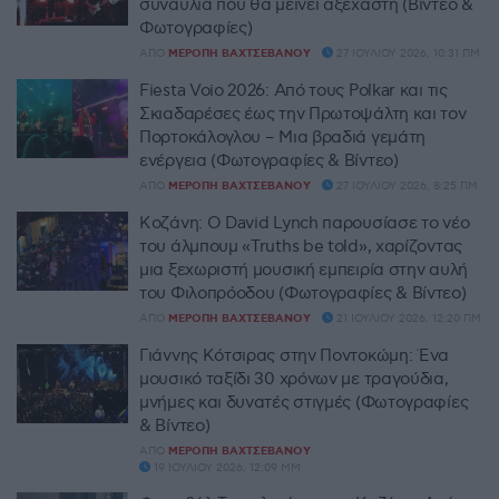
συναυλία που θα μείνει αξέχαστη (Βίντεο &
Φωτογραφίες)
ΑΠΌ
ΜΕΡΌΠΗ ΒΑΧΤΣΕΒΆΝΟΥ
27 ΙΟΥΛΊΟΥ 2026, 10:31 ΠΜ
Fiesta Voio 2026: Από τους Polkar και τις
Σκιαδαρέσες έως την Πρωτοψάλτη και τον
Πορτοκάλογλου – Μια βραδιά γεμάτη
ενέργεια (Φωτογραφίες & Βίντεο)
ΑΠΌ
ΜΕΡΌΠΗ ΒΑΧΤΣΕΒΆΝΟΥ
27 ΙΟΥΛΊΟΥ 2026, 8:25 ΠΜ
Κοζάνη: Ο David Lynch παρουσίασε το νέο
του άλμπουμ «Truths be told», χαρίζοντας
μια ξεχωριστή μουσική εμπειρία στην αυλή
του Φιλοπρόοδου (Φωτογραφίες & Βίντεο)
ΑΠΌ
ΜΕΡΌΠΗ ΒΑΧΤΣΕΒΆΝΟΥ
21 ΙΟΥΛΊΟΥ 2026, 12:20 ΠΜ
Γιάννης Κότσιρας στην Ποντοκώμη: Ένα
μουσικό ταξίδι 30 χρόνων με τραγούδια,
μνήμες και δυνατές στιγμές (Φωτογραφίες
& Βίντεο)
ΑΠΌ
ΜΕΡΌΠΗ ΒΑΧΤΣΕΒΆΝΟΥ
19 ΙΟΥΛΊΟΥ 2026, 12:09 ΜΜ