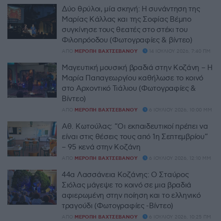
Δύο θρύλοι, μία σκηνή: Η συνάντηση της
Μαρίας Κάλλας και της Σοφίας Βέμπο
συγκίνησε τους θεατές στο στέκι του
Φιλοπρόοδου (Φωτογραφίες & βίντεο)
ΑΠΌ
ΜΕΡΌΠΗ ΒΑΧΤΣΕΒΆΝΟΥ
14 ΙΟΥΛΊΟΥ 2026, 7:40 ΠΜ
Μαγευτική μουσική βραδιά στην Κοζάνη – Η
Μαρία Παπαγεωργίου καθήλωσε το κοινό
στο Αρχοντικό Τιάλιου (Φωτογραφίες &
Βίντεο)
ΑΠΌ
ΜΕΡΌΠΗ ΒΑΧΤΣΕΒΆΝΟΥ
6 ΙΟΥΛΊΟΥ 2026, 10:00 ΜΜ
Αθ. Κωτούλας: “Οι εκπαιδευτικοί πρέπει να
είναι στις θέσεις τους από 1η Σεπτεμβρίου”
– 95 κενά στην Κοζάνη
ΑΠΌ
ΜΕΡΌΠΗ ΒΑΧΤΣΕΒΆΝΟΥ
6 ΙΟΥΛΊΟΥ 2026, 12:10 ΜΜ
44α Λασσάνεια Κοζάνης: Ο Σταύρος
Σιόλας μάγεψε το κοινό σε μια βραδιά
αφιερωμένη στην ποίηση και το ελληνικό
τραγούδι (Φωτογραφίες -Βίντεο)
ΑΠΌ
ΜΕΡΌΠΗ ΒΑΧΤΣΕΒΆΝΟΥ
6 ΙΟΥΛΊΟΥ 2026, 10:25 ΠΜ