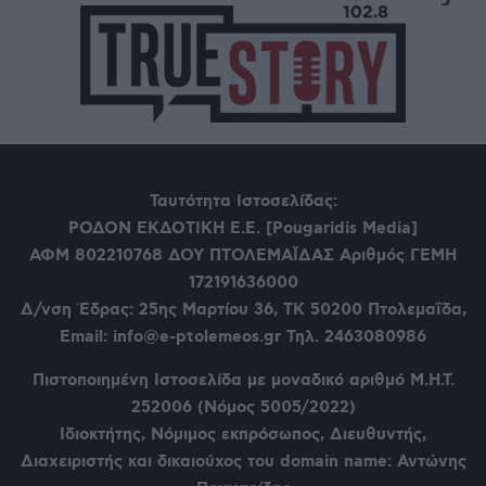
Ταυτότητα Ιστοσελίδας:
ΡΟΔΟΝ ΕΚΔΟΤΙΚΗ Ε.Ε. [Pougaridis Media]
ΑΦΜ 802210768
ΔΟΥ ΠΤΟΛΕΜΑΪΔΑΣ Αριθμός ΓΕΜΗ
172191636000
Δ/νση Έδρας: 25ης Μαρτίου 36,
ΤΚ 50200 Πτολεμαΐδα,
Email: info@e-ptolemeos.gr Τηλ. 2463080986
Πιστοποιημένη Ιστοσελίδα με μοναδικό αριθμό Μ.Η.Τ.
252006 (Νόμος 5005/2022)
Ιδιοκτήτης, Νόμιμος εκπρόσωπος, Διευθυντής,
Διαχειριστής και δικαιούχος του domain name: Αντώνης