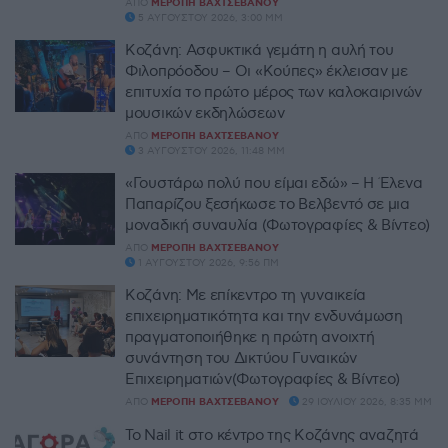
ΑΠΌ
ΜΕΡΌΠΗ ΒΑΧΤΣΕΒΆΝΟΥ
5 ΑΥΓΟΎΣΤΟΥ 2026, 3:00 ΜΜ
Κοζάνη: Ασφυκτικά γεμάτη η αυλή του
Φιλοπρόοδου – Οι «Κούπες» έκλεισαν με
επιτυχία το πρώτο μέρος των καλοκαιρινών
μουσικών εκδηλώσεων
ΑΠΌ
ΜΕΡΌΠΗ ΒΑΧΤΣΕΒΆΝΟΥ
3 ΑΥΓΟΎΣΤΟΥ 2026, 11:48 ΜΜ
«Γουστάρω πολύ που είμαι εδώ» – Η Έλενα
Παπαρίζου ξεσήκωσε το Βελβεντό σε μια
μοναδική συναυλία (Φωτογραφίες & Βίντεο)
ΑΠΌ
ΜΕΡΌΠΗ ΒΑΧΤΣΕΒΆΝΟΥ
1 ΑΥΓΟΎΣΤΟΥ 2026, 9:56 ΠΜ
Κοζάνη: Με επίκεντρο τη γυναικεία
επιχειρηματικότητα και την ενδυνάμωση
πραγματοποιήθηκε η πρώτη ανοιχτή
συνάντηση του Δικτύου Γυναικών
Επιχειρηματιών(Φωτογραφίες & Βίντεο)
ΑΠΌ
ΜΕΡΌΠΗ ΒΑΧΤΣΕΒΆΝΟΥ
29 ΙΟΥΛΊΟΥ 2026, 8:35 ΜΜ
Το Nail it στο κέντρο της Κοζάνης αναζητά