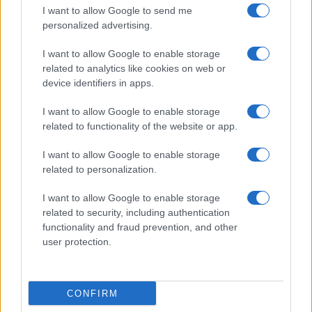
I want to allow Google to send me
personalized advertising.
I want to allow Google to enable storage
related to analytics like cookies on web or
device identifiers in apps.
I want to allow Google to enable storage
related to functionality of the website or app.
I want to allow Google to enable storage
related to personalization.
I want to allow Google to enable storage
related to security, including authentication
functionality and fraud prevention, and other
ΚΟΙΝΩΝΊΑ
user protection.
Ο Άδωνις Γεωργιάδης έκανε repost τον
Πτολεμαϊδιώτη Μπάμπη Διαμαντίδη στο X:
CONFIRM
“Χαίρομαι πάρα πολύ όταν τα διαβάζω αυτά”