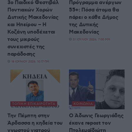
3ο Παιδικό Φεστιβάλ
Πρόγραμμα ανέργων
Ποντιακών Χορών
55+: Πόσα άτομα θα
Δυτικής Μακεδονίας
πάρει ο κάθε Δήμος
και Ηπείρου – Η
της Δυτικής
Κοζάνη υποδέχεται
Μακεδονίας
τους μικρούς
31 ΙΟΥΛΊΟΥ 2026, 7:00 ΜΜ
συνεχιστές της
παράδοσης
18 ΙΟΥΝΊΟΥ 2026, 10:17 ΠΜ
ΤΟΠΙΚΉ ΕΠΙΚΑΙΡΌΤΗΤΑ
ΚΟΙΝΩΝΊΑ
Την Πέμπτη στην
Ο Άδωνις Γεωργιάδης
Άρδασσα η κηδεία του
έκανε repost τον
γνωστού γιατρού
Πτολεμαϊδιώτη