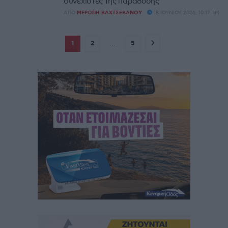
συνεχιστές της παράδοσης
ΑΠΌ
ΜΕΡΌΠΗ ΒΑΧΤΣΕΒΆΝΟΥ
18 ΙΟΥΝΊΟΥ 2026, 10:17 ΠΜ
1
2
…
5