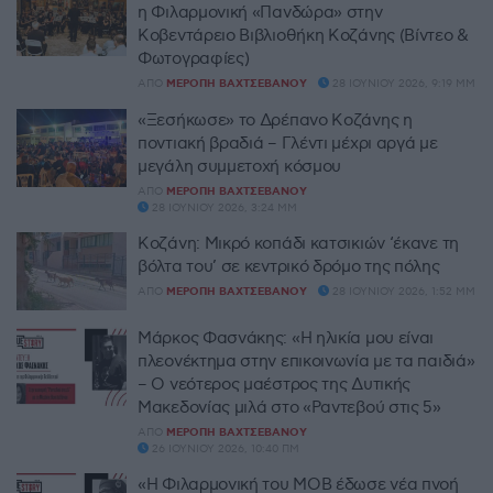
η Φιλαρμονική «Πανδώρα» στην
Κοβεντάρειο Βιβλιοθήκη Κοζάνης (Βίντεο &
Φωτογραφίες)
ΑΠΌ
ΜΕΡΌΠΗ ΒΑΧΤΣΕΒΆΝΟΥ
28 ΙΟΥΝΊΟΥ 2026, 9:19 ΜΜ
«Ξεσήκωσε» το Δρέπανο Κοζάνης η
ποντιακή βραδιά – Γλέντι μέχρι αργά με
μεγάλη συμμετοχή κόσμου
ΑΠΌ
ΜΕΡΌΠΗ ΒΑΧΤΣΕΒΆΝΟΥ
28 ΙΟΥΝΊΟΥ 2026, 3:24 ΜΜ
Κοζάνη: Μικρό κοπάδι κατσικιών ‘έκανε τη
βόλτα του’ σε κεντρικό δρόμο της πόλης
ΑΠΌ
ΜΕΡΌΠΗ ΒΑΧΤΣΕΒΆΝΟΥ
28 ΙΟΥΝΊΟΥ 2026, 1:52 ΜΜ
Μάρκος Φασνάκης: «Η ηλικία μου είναι
πλεονέκτημα στην επικοινωνία με τα παιδιά»
– Ο νεότερος μαέστρος της Δυτικής
Μακεδονίας μιλά στο «Ραντεβού στις 5»
ΑΠΌ
ΜΕΡΌΠΗ ΒΑΧΤΣΕΒΆΝΟΥ
26 ΙΟΥΝΊΟΥ 2026, 10:40 ΠΜ
«Η Φιλαρμονική του ΜΟΒ έδωσε νέα πνοή