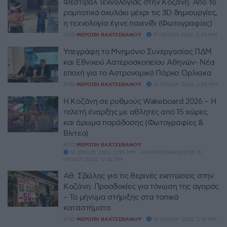
Φεστιβάλ Τεχνολογίας στην Κοζάνη: Από το
ρομποτικό σκυλάκι μέχρι τις 3D δημιουργίες,
η τεχνολογία έγινε παιχνίδι (Φωτογραφίες)
ΑΠΌ
ΜΕΡΌΠΗ ΒΑΧΤΣΕΒΆΝΟΥ
17 ΙΟΥΛΊΟΥ 2026, 2:20 ΜΜ
Υπεγράφη το Μνημόνιο Συνεργασίας ΠΔΜ
και Εθνικού Αστεροσκοπείου Αθηνών- Νέα
εποχή για το Αστρονομικό Πάρκο Όρλιακα
ΑΠΌ
ΜΕΡΌΠΗ ΒΑΧΤΣΕΒΆΝΟΥ
16 ΙΟΥΛΊΟΥ 2026, 3:52 ΜΜ
Η Κοζάνη σε ρυθμούς Wakeboard 2026 – Η
τελετή έναρξης με αθλητές από 15 χώρες
και άρωμα παράδοσης (Φωτογραφίες &
Βίντεο)
ΑΠΌ
ΜΕΡΌΠΗ ΒΑΧΤΣΕΒΆΝΟΥ
14 ΙΟΥΛΊΟΥ 2026, 11:55 ΜΜ - ΕΝΗΜΕΡΏΘΗΚΕ ΣΤΙΣ 15
ΙΟΥΛΊΟΥ 2026, 12:02 ΠΜ
Αθ. Σβώλης για τις θερινές εκπτώσεις στην
Κοζάνη: Προσδοκίες για τόνωση της αγοράς
– Το μήνυμα στήριξης στα τοπικά
καταστήματα
ΑΠΌ
ΜΕΡΌΠΗ ΒΑΧΤΣΕΒΆΝΟΥ
14 ΙΟΥΛΊΟΥ 2026, 2:14 ΜΜ