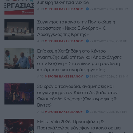
έμπειρη τεχνήτρια νυχιών
ΑΠΌ
ΜΕΡΌΠΗ ΒΑΧΤΣΕΒΆΝΟΥ
29 ΙΟΥΛΊΟΥ 2026, 11:00 ΠΜ
Συγκίνησε το κοινό στην Ποντοκώμη η
παράσταση «Νίκος Ξυλούρης – Ο
Αρχάγγελος της Κρήτης»
ΑΠΌ
ΜΕΡΌΠΗ ΒΑΧΤΣΕΒΆΝΟΥ
29 ΙΟΥΛΊΟΥ 2026, 9:00 ΠΜ
Επίσκεψη Χατζηδάκη στο Κέντρο
Ανάπτυξης Δεξιοτήτων και Απασχόλησης
στην Κοζάνη – Στο επίκεντρο η σύνδεση
κατάρτισης και αγοράς εργασίας
ΑΠΌ
ΜΕΡΌΠΗ ΒΑΧΤΣΕΒΆΝΟΥ
28 ΙΟΥΛΊΟΥ 2026, 2:33 ΜΜ
30 χρόνια τραγούδια, αναμνήσεις και
συγκίνηση με τον Κώστα Λειβαδά στον
Φιλοπρόοδο Κοζάνης (Φωτογραφίες &
Βίντεο)
ΑΠΌ
ΜΕΡΌΠΗ ΒΑΧΤΣΕΒΆΝΟΥ
28 ΙΟΥΛΊΟΥ 2026, 1:27 ΠΜ
Fiesta Voio 2026: Πρωτοψάλτη &
Πορτοκάλογλου μάγεψαν το κοινό σε μια