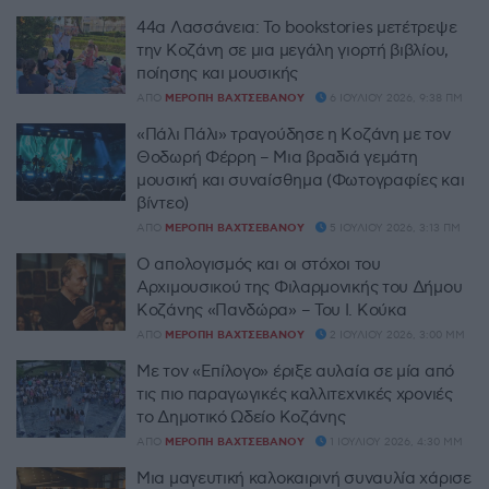
44α Λασσάνεια: Το bookstories μετέτρεψε
την Κοζάνη σε μια μεγάλη γιορτή βιβλίου,
ποίησης και μουσικής
ΑΠΌ
ΜΕΡΌΠΗ ΒΑΧΤΣΕΒΆΝΟΥ
6 ΙΟΥΛΊΟΥ 2026, 9:38 ΠΜ
«Πάλι Πάλι» τραγούδησε η Κοζάνη με τον
Θοδωρή Φέρρη – Μια βραδιά γεμάτη
μουσική και συναίσθημα (Φωτογραφίες και
βίντεο)
ΑΠΌ
ΜΕΡΌΠΗ ΒΑΧΤΣΕΒΆΝΟΥ
5 ΙΟΥΛΊΟΥ 2026, 3:13 ΠΜ
Ο απολογισμός και οι στόχοι του
Αρχιμουσικού της Φιλαρμονικής του Δήμου
Κοζάνης «Πανδώρα» – Του Ι. Κούκα
ΑΠΌ
ΜΕΡΌΠΗ ΒΑΧΤΣΕΒΆΝΟΥ
2 ΙΟΥΛΊΟΥ 2026, 3:00 ΜΜ
Με τον «Επίλογο» έριξε αυλαία σε μία από
τις πιο παραγωγικές καλλιτεχνικές χρονιές
το Δημοτικό Ωδείο Κοζάνης
ΑΠΌ
ΜΕΡΌΠΗ ΒΑΧΤΣΕΒΆΝΟΥ
1 ΙΟΥΛΊΟΥ 2026, 4:30 ΜΜ
Μια μαγευτική καλοκαιρινή συναυλία χάρισε