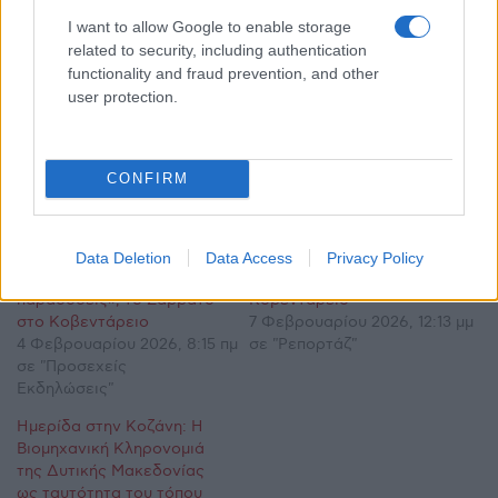
I want to allow Google to enable storage
related to security, including authentication
functionality and fraud prevention, and other
user protection.
CONFIRM
Σχετικά
Ημερίδα «Η Αποκριά της
Άνοιξε η αυλαία της
Κοζάνης: Άυλη πολιτιστική
ημερίδας ‘Η Αποκριά της
Data Deletion
Data Access
Privacy Policy
κληρονομιά και ζωντανές
Κοζάνης’ στην αίθουσα
παραδόσεις», το Σάββατο
Κοβεντάρειο
στο Κοβεντάρειο
7 Φεβρουαρίου 2026, 12:13 μμ
4 Φεβρουαρίου 2026, 8:15 πμ
σε "Ρεπορτάζ"
σε "Προσεχείς
Εκδηλώσεις"
Ημερίδα στην Κοζάνη: H
Βιομηχανική Κληρονομιά
της Δυτικής Μακεδονίας
ως ταυτότητα του τόπου