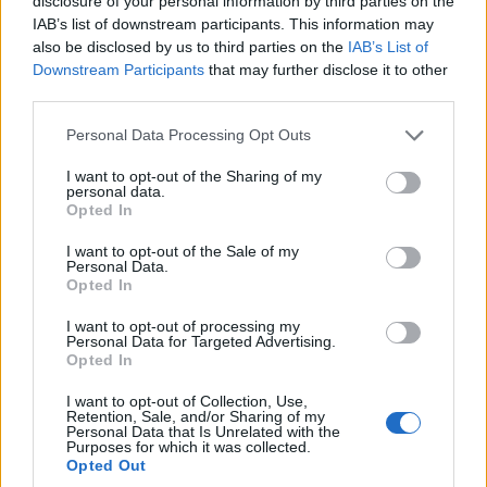
disclosure of your personal information by third parties on the
IAB’s list of downstream participants. This information may
also be disclosed by us to third parties on the
IAB’s List of
Downstream Participants
that may further disclose it to other
third parties.
Please note that this website/app uses one or more Google
Personal Data Processing Opt Outs
services and may gather and store information including but
not limited to your visit or usage behaviour. You may click to
I want to opt-out of the Sharing of my
personal data.
grant or deny consent to Google and its third-party tags to
Opted In
use your data for below specified purposes in below Google
consent section.
I want to opt-out of the Sale of my
Personal Data.
Opted In
I want to opt-out of processing my
Personal Data for Targeted Advertising.
Opted In
I want to opt-out of Collection, Use,
Retention, Sale, and/or Sharing of my
Personal Data that Is Unrelated with the
Purposes for which it was collected.
Opted Out