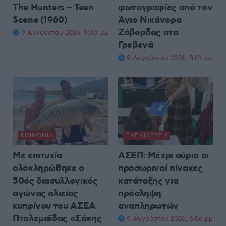
The Hunters – Teen
φωτογραφίες από τον
Scene (1960)
Άγιο Νικάνορα
Ζάβορδας στα
9 Αυγούστου 2026, 9:00 μμ
Γρεβενά
9 Αυγούστου 2026, 8:01 μμ
ΚΟΙΝΩΝΊΑ
ΕΚΠΑΊΔΕΥΣΗ
Με επιτυχία
ΑΣΕΠ: Μέχρι αύριο οι
ολοκληρώθηκε ο
προσωρινοί πίνακες
50ός διασυλλογικός
κατάταξης για
αγώνας αλιείας
πρόσληψη
κυπρίνου του ΑΣΕΑ
αναπληρωτών
Πτολεμαΐδας «Σάκης
9 Αυγούστου 2026, 6:06 μμ