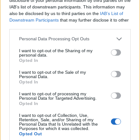
disclosure of your personal information by third parties on the
IAB’s list of downstream participants. This information may
also be disclosed by us to third parties on the
IAB’s List of
Downstream Participants
that may further disclose it to other
third parties.
Please note that this website/app uses one or more Google
Personal Data Processing Opt Outs
services and may gather and store information including but
not limited to your visit or usage behaviour. You may click to
I want to opt-out of the Sharing of my
personal data.
grant or deny consent to Google and its third-party tags to
Opted In
use your data for below specified purposes in below Google
consent section.
I want to opt-out of the Sale of my
Personal Data.
Opted In
I want to opt-out of processing my
Personal Data for Targeted Advertising.
Opted In
I want to opt-out of Collection, Use,
Retention, Sale, and/or Sharing of my
Personal Data that Is Unrelated with the
Purposes for which it was collected.
Opted Out