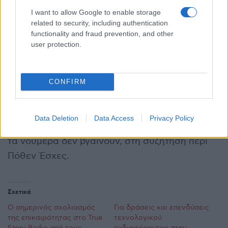
Ελλάδα είναι στο group χωρών με πολύ υψηλές
I want to allow Google to enable storage
ταχύτητες.
related to security, including authentication
functionality and fraud prevention, and other
Επίσης, αναφέρθηκε σε θέματα ραδιοφωνίας
user protection.
με εθνικό πρόσημο, μιας και γίνονται
παρεμβολές από γειτονικά κράτη σε εθνικές
CONFIRM
συχνότητες, μιλώντας για διασυνοριακές
παρεμβολές.
Data Deletion
Data Access
Privacy Policy
Τέλος, για το θέμα Κασσελάκη, απάντησε πως
τα νούμερα δεν βγαίνουν, στη συζήτηση περί
Πόθεν Έσχες.
Σχετικά
Ο σημερινός σχολιασμός
Για δράσεις και επενδύσεις
της επικαιρότητας στο True
τεχνολογικού
Story Radio από τους
ενδιαφέροντος στην