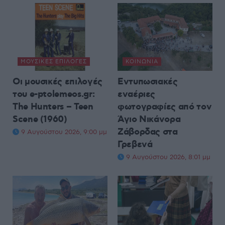
ΜΟΥΣΙΚΈΣ ΕΠΙΛΟΓΈΣ
ΚΟΙΝΩΝΊΑ
Οι μουσικές επιλογές
Εντυπωσιακές
του e-ptolemeos.gr:
εναέριες
The Hunters – Teen
φωτογραφίες από τον
Scene (1960)
Άγιο Νικάνορα
Ζάβορδας στα
9 Αυγούστου 2026, 9:00 μμ
Γρεβενά
9 Αυγούστου 2026, 8:01 μμ