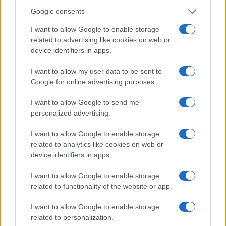
Google consents
I want to allow Google to enable storage
related to advertising like cookies on web or
device identifiers in apps.
I want to allow my user data to be sent to
Google for online advertising purposes.
I want to allow Google to send me
Επίσης, αναφέρθηκε στην διαλειτουργική
personalized advertising.
καταβολή των πιστοποιητικών, ώστε να μειωθεί
και η ψηφιακή γραφειοκρατία που ταλαιπωρεί
I want to allow Google to enable storage
related to analytics like cookies on web or
τον κόσμο.
device identifiers in apps.
Προσέθεσε πως η χώρα μας είναι πίσω στην
I want to allow Google to enable storage
εγκατάσταση οπτικής ίνας, σε σχέση με την
related to functionality of the website or app.
υπόλοιπη Ευρώπη, κάτι που οφείλεται στη
I want to allow Google to enable storage
γεωγραφία της χώρας μας. Ωστόσο στο 5G η
related to personalization.