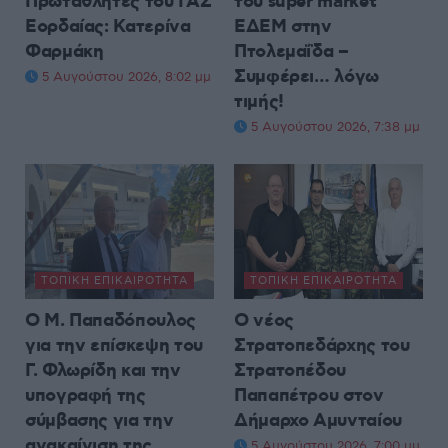
Πρωταθλητές του ΓΑΣ
του super market
Εορδαίας: Κατερίνα
ΕΔΕΜ στην
Φαρμάκη
Πτολεμαΐδα –
Συμφέρει… λόγω
5 Αυγούστου 2026, 8:02 μμ
τιμής!
5 Αυγούστου 2026, 7:38 μμ
ΤΟΠΙΚΉ ΕΠΙΚΑΙΡΌΤΗΤΑ
ΤΟΠΙΚΉ ΕΠΙΚΑΙΡΌΤΗΤΑ
Ο Μ. Παπαδόπουλος
Ο νέος
για την επίσκεψη του
Στρατοπεδάρχης του
Γ. Φλωρίδη και την
Στρατοπέδου
υπογραφή της
Παπαπέτρου στον
σύμβασης για την
Δήμαρχο Αμυνταίου
ανακαίνιση της
5 Αυγούστου 2026, 7:00 μμ