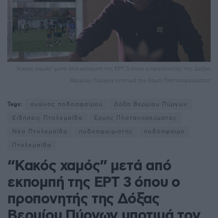
"Κακός χαμός" μετά από εκπομπή της ΕΡΤ 3 όπου ο προπονητής της Δόξας
Βερμίου Πύργων υποτιμά τον Ερμή Πλατανορεύματος
Tags:
αγώνας ποδοσφαίρου
Δόξα Βερμίου Πύργων
Ειδήσεις Πτολεμαΐδα
Ερμής Πλατανορεύματος
Νέα Πτολεμαΐδα
ποδοσφαιριστής
ποδόσφαιρο
Πτολεμαΐδα
“Κακός χαμός” μετά από
εκπομπή της ΕΡΤ 3 όπου ο
προπονητής της Δόξας
Βερμίου Πύργων υποτιμά τον