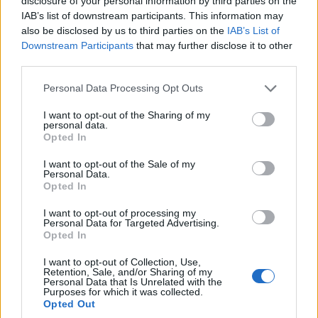
disclosure of your personal information by third parties on the
IAB’s list of downstream participants. This information may
also be disclosed by us to third parties on the
IAB’s List of
Downstream Participants
that may further disclose it to other
third parties.
Please note that this website/app uses one or more Google
Personal Data Processing Opt Outs
services and may gather and store information including but
not limited to your visit or usage behaviour. You may click to
I want to opt-out of the Sharing of my
personal data.
grant or deny consent to Google and its third-party tags to
Opted In
use your data for below specified purposes in below Google
consent section.
I want to opt-out of the Sale of my
Personal Data.
Opted In
I want to opt-out of processing my
Personal Data for Targeted Advertising.
Opted In
I want to opt-out of Collection, Use,
Retention, Sale, and/or Sharing of my
Personal Data that Is Unrelated with the
Purposes for which it was collected.
Opted Out