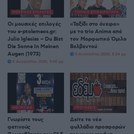
ΜΟΥΣΙΚΈΣ ΕΠΙΛΟΓΈΣ
ΤΟΠΙΚΉ ΕΠΙΚΑΙΡΌΤΗΤΑ
Οι μουσικές επιλογές
«Ταξίδι στο όνειρο»
του e-ptolemeos.gr:
με το trio Anima από
Julio Iglesias – Du Bist
τον Μορφωτικό Όμιλο
Die Sonne In Meinen
Βελβεντού
Augen (1973)
5 Αυγούστου 2026, 8:34 μμ
5 Αυγούστου 2026, 9:00 μμ
ΑΘΛΗΤΙΚΆ
ΠΡΟΤΆΣΕΙΣ
Γνωρίστε τους
Δείτε το νέο
φετινούς
φυλλάδιο προσφορών