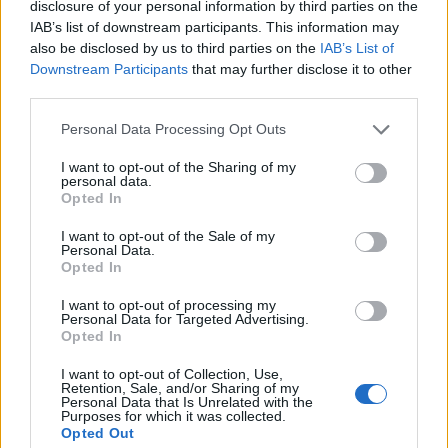
disclosure of your personal information by third parties on the
IAB’s list of downstream participants. This information may
also be disclosed by us to third parties on the
IAB’s List of
Downstream Participants
that may further disclose it to other
third parties.
Please note that this website/app uses one or more Google
Personal Data Processing Opt Outs
services and may gather and store information including but
not limited to your visit or usage behaviour. You may click to
I want to opt-out of the Sharing of my
personal data.
grant or deny consent to Google and its third-party tags to
Opted In
use your data for below specified purposes in below Google
consent section.
I want to opt-out of the Sale of my
Personal Data.
Opted In
I want to opt-out of processing my
Personal Data for Targeted Advertising.
Opted In
I want to opt-out of Collection, Use,
Retention, Sale, and/or Sharing of my
Personal Data that Is Unrelated with the
Purposes for which it was collected.
Opted Out