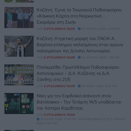
Κοζάνη: Έγινε το Τουρνουά Ποδοσφαίρου
«Κόκκινη Κάρτα στα Ναρκωτικά ….
Σκοράρω στη Ζωή»
ΑΠΌ
E-PTOLEMEOS TEAM
27 ΙΟΥΝΊΟΥ 2025, 4:00 ΜΜ
Κοζάνη: Η ηγετική μορφή του ΠΑΟΚ Α.
Βεϊρίνια επίσημος καλεσμένος στον αγώνα
παλαιμάχων της Δ/νσης Αστυνομίας
ΑΠΌ
E-PTOLEMEOS TEAM
23 ΙΟΥΝΊΟΥ 2025, 1:00 ΜΜ
Πτολεμαΐδα: Πρωτάθλημα Ποδοσφαίρου
Αστυνομικών – Δ.Α. Κοζάνης vs Δ.Α.
Ξάνθης στις 21/5
ΑΠΌ
E-PTOLEMEOS TEAM
19 ΜΑΪ́ΟΥ 2025, 5:33 ΜΜ
Νίκη για τον Εορδαϊκό απέναντι στον
Βατόλακκο – Την Τετάρτη 14/5 υποδέχεται
τον Αστέρα Καρδίτσας
ΑΠΌ
E-PTOLEMEOS TEAM
13 ΜΑΪ́ΟΥ 2025, 11:03 ΠΜ - ΕΝΗΜΕΡΏΘΗΚΕ ΣΤΙΣ 2 ΙΟΥΝΊΟΥ
2025, 7:36 ΜΜ