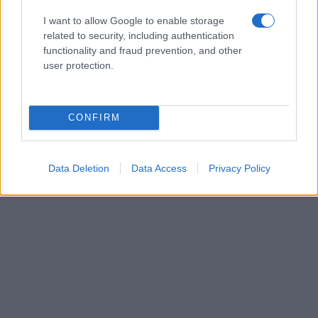
I want to allow Google to enable storage
ΚΟΙΝΩΝΊΑ
related to security, including authentication
functionality and fraud prevention, and other
Προήχθη σε Αστυνομικό Υποδιευθυντή ο
user protection.
Διοικητής της Τροχαίας Πτολεμαΐδας Σπύρος
Τάσιος
ΑΠΌ
E-PTOLEMEOS TEAM
8 ΑΥΓΟΎΣΤΟΥ 2026, 7:38 ΜΜ
CONFIRM
ΠΕΡΙΣΣΌΤΕΡΑ
DETAILS
Data Deletion
Data Access
Privacy Policy