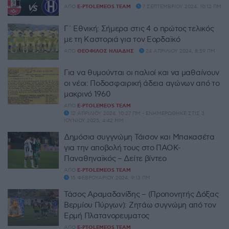
ΑΠΌ
E-PTOLEMEOS TEAM
7 ΣΕΠΤΕΜΒΡΊΟΥ 2024, 10:12 ΠΜ
Γ΄ Εθνική: Σήμερα στις 4 ο πρώτος τελικός
με τη Καστοριά για τον Εορδαϊκό
ΑΠΌ
ΘΕΌΦΙΛΟΣ ΗΛΙΆΔΗΣ
24 ΑΠΡΙΛΊΟΥ 2024, 8:59 ΠΜ
Για να θυμούνται οι παλιοί και να μαθαίνουν
οι νέοι: Ποδοσφαιρική άδεια αγώνων από το
μακρινό 1960
ΑΠΌ
E-PTOLEMEOS TEAM
12 ΑΠΡΙΛΊΟΥ 2024, 10:27 ΠΜ - ΕΝΗΜΕΡΏΘΗΚΕ ΣΤΙΣ 3
ΙΟΥΝΊΟΥ 2025, 4:42 ΜΜ
Δημόσια συγγνώμη Τάισον και Μπακασέτα
για την αποβολή τους στο ΠΑΟΚ-
Παναθηναϊκός – Δείτε βίντεο
ΑΠΌ
E-PTOLEMEOS TEAM
15 ΦΕΒΡΟΥΑΡΊΟΥ 2024, 9:13 ΠΜ
Τάσος Αραμαδανίδης – (Προπονητής Δόξας
Βερμίου Πύργων): Ζητάω συγνώμη από τον
Ερμή Πλατανορευματος
ΑΠΌ
E-PTOLEMEOS TEAM