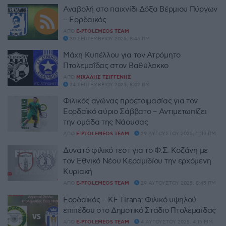
Αναβολή στο παιχνίδι Δόξα Βέρμιου Πύργων
– Εορδαϊκός
ΑΠΌ
E-PTOLEMEOS TEAM
30 ΣΕΠΤΕΜΒΡΊΟΥ 2025, 8:45 ΠΜ
Μάχη Κυπέλλου για τον Ατρόμητο
Πτολεμαΐδας στον Βαθύλακκο
ΑΠΌ
ΜΙΧΆΛΗΣ ΤΣΙΓΓΈΝΗΣ
24 ΣΕΠΤΕΜΒΡΊΟΥ 2025, 8:02 ΠΜ
Φιλικός αγώνας προετοιμασίας για τον
Εορδαϊκό αύριο Σάββατο – Αντιμετωπίζει
την ομάδα της Νάουσας
ΑΠΌ
E-PTOLEMEOS TEAM
29 ΑΥΓΟΎΣΤΟΥ 2025, 11:19 ΠΜ
Δυνατό φιλικό τεστ για το Φ.Σ. Κοζάνη με
τον Εθνικό Νέου Κεραμιδίου την ερχόμενη
Κυριακή
ΑΠΌ
E-PTOLEMEOS TEAM
29 ΑΥΓΟΎΣΤΟΥ 2025, 8:45 ΠΜ
Εορδαϊκός – KF Tirana: Φιλικό υψηλού
επιπέδου στο Δημοτικό Στάδιο Πτολεμαΐδας
ΑΠΌ
E-PTOLEMEOS TEAM
4 ΑΥΓΟΎΣΤΟΥ 2025, 4:15 ΜΜ