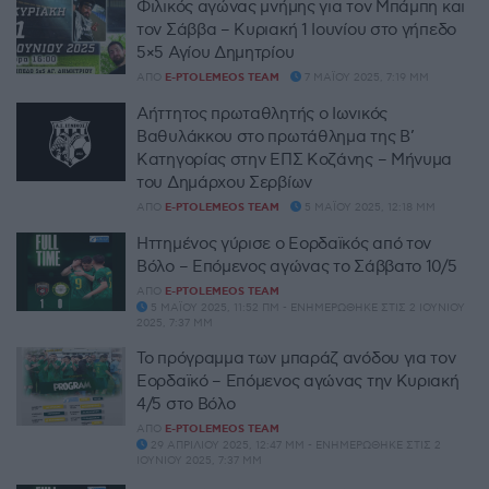
Φιλικός αγώνας μνήμης για τον Μπάμπη και
τον Σάββα – Κυριακή 1 Ιουνίου στο γήπεδο
5×5 Αγίου Δημητρίου
ΑΠΌ
E-PTOLEMEOS TEAM
7 ΜΑΪ́ΟΥ 2025, 7:19 ΜΜ
Αήττητος πρωταθλητής ο Ιωνικός
Βαθυλάκκου στο πρωτάθλημα της Β’
Κατηγορίας στην ΕΠΣ Κοζάνης – Μήνυμα
του Δημάρχου Σερβίων
ΑΠΌ
E-PTOLEMEOS TEAM
5 ΜΑΪ́ΟΥ 2025, 12:18 ΜΜ
Ηττημένος γύρισε ο Εορδαϊκός από τον
Βόλο – Επόμενος αγώνας το Σάββατο 10/5
ΑΠΌ
E-PTOLEMEOS TEAM
5 ΜΑΪ́ΟΥ 2025, 11:52 ΠΜ - ΕΝΗΜΕΡΏΘΗΚΕ ΣΤΙΣ 2 ΙΟΥΝΊΟΥ
2025, 7:37 ΜΜ
Το πρόγραμμα των μπαράζ ανόδου για τον
Εορδαϊκό – Επόμενος αγώνας την Κυριακή
4/5 στο Βόλο
ΑΠΌ
E-PTOLEMEOS TEAM
29 ΑΠΡΙΛΊΟΥ 2025, 12:47 ΜΜ - ΕΝΗΜΕΡΏΘΗΚΕ ΣΤΙΣ 2
ΙΟΥΝΊΟΥ 2025, 7:37 ΜΜ