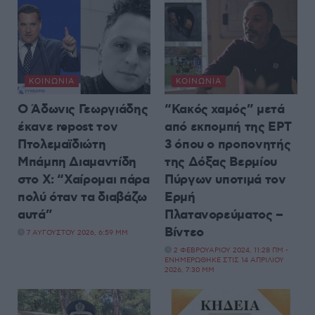
ΚΟΙΝΩΝΊΑ
ΚΟΙΝΩΝΊΑ
Ο Άδωνις Γεωργιάδης
“Κακός χαμός” μετά
έκανε repost τον
από εκπομπή της ΕΡΤ
Πτολεμαϊδιώτη
3 όπου ο προπονητής
Μπάμπη Διαμαντίδη
της Δόξας Βερμίου
στο X: “Χαίρομαι πάρα
Πύργων υποτιμά τον
πολύ όταν τα διαβάζω
Ερμή
αυτά”
Πλατανορεύματος –
Βίντεο
7 ΑΥΓΟΎΣΤΟΥ 2026, 6:59 ΜΜ
2 ΦΕΒΡΟΥΑΡΊΟΥ 2024, 11:28 ΠΜ -
ΕΝΗΜΕΡΏΘΗΚΕ ΣΤΙΣ 14 ΑΠΡΙΛΊΟΥ
2026, 7:30 ΜΜ