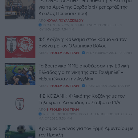
“ΑΓΩΝΑΣ ΑΓΑΠΗΣ” θα δοθεί τη Μ.Δευτέρα
για τα ΑμεΑ της Εορδαίας! ( ρεπορτάζ της
Κούλας Πουλασιχίδου)
ΑΠΌ
ΚΟΎΛΑ ΠΟΥΛΑΣΙΧΊΔΟΥ
10 ΜΑΡΤΊΟΥ 2025, 8:52 ΜΜ - ΕΝΗΜΕΡΏΘΗΚΕ ΣΤΙΣ 2
ΙΟΥΝΊΟΥ 2025, 7:54 ΜΜ
ΦΣ Κοζάνη: Κάλεσμα στον κόσμο για τον
αγώνα με τον Ολυμπιακό Βόλου
ΑΠΌ
E-PTOLEMEOS TEAM
19 ΟΚΤΩΒΡΊΟΥ 2024, 10:10 ΜΜ
Τα βρετανικά ΜΜΕ αποθέωσαν την Εθνική
Ελλάδος για τη νίκη της στο Γουέμπλεϊ –
«Εξευτέλισαν την Αγγλία»
ΑΠΌ
E-PTOLEMEOS TEAM
11 ΟΚΤΩΒΡΊΟΥ 2024, 4:00 ΜΜ
ΦΣ ΚΟΖΑΝΗ: Φιλικό της Κοζάνης με τον
Τηλυκράτη Λευκάδας το Σάββατο 14/9
ΑΠΌ
E-PTOLEMEOS TEAM
12 ΣΕΠΤΕΜΒΡΊΟΥ 2024, 10:29 ΠΜ - ΕΝΗΜΕΡΏΘΗΚΕ ΣΤΙΣ 27
ΜΑΪ́ΟΥ 2025, 5:56 ΜΜ
Κρίσιμος αγώνας για τον Ερμή Αμυνταίου με
τον Ηρακλή