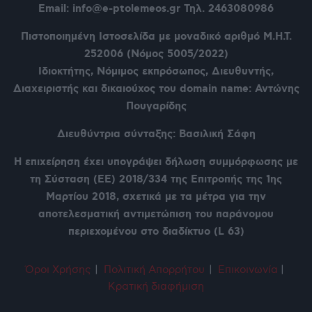
Email: info@e-ptolemeos.gr Τηλ. 2463080986
Πιστοποιημένη Ιστοσελίδα με μοναδικό αριθμό Μ.Η.Τ.
252006 (Νόμος 5005/2022)
Ιδιοκτήτης, Νόμιμος εκπρόσωπος, Διευθυντής,
Διαχειριστής και δικαιούχος του domain name: Αντώνης
Πουγαρίδης
Διευθύντρια σύνταξης: Βασιλική Σάφη
Η επιχείρηση έχει υπογράψει δήλωση συμμόρφωσης με
τη Σύσταση (ΕΕ) 2018/334 της Επιτροπής της 1ης
Μαρτίου 2018, σχετικά με τα μέτρα για την
αποτελεσματική αντιμετώπιση του παράνομου
περιεχομένου στο διαδίκτυο (L 63)
Όροι Χρήση
ς
|
Πολιτική Απορρήτου
|
Επικοινωνία
|
Κρατική διαφήμιση