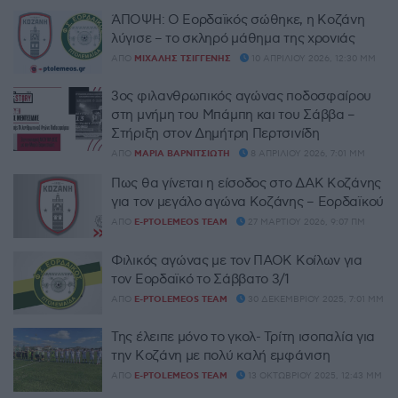
ΆΠΟΨΗ: Ο Εορδαϊκός σώθηκε, η Κοζάνη
λύγισε – το σκληρό μάθημα της χρονιάς
ΑΠΌ
ΜΙΧΆΛΗΣ ΤΣΙΓΓΈΝΗΣ
10 ΑΠΡΙΛΊΟΥ 2026, 12:30 ΜΜ
3ος φιλανθρωπικός αγώνας ποδοσφαίρου
στη μνήμη του Μπάμπη και του Σάββα –
Στήριξη στον Δημήτρη Περτσινίδη
ΑΠΌ
ΜΑΡΊΑ ΒΑΡΝΙΤΣΙΏΤΗ
8 ΑΠΡΙΛΊΟΥ 2026, 7:01 ΜΜ
Πως θα γίνεται η είσοδος στο ΔΑΚ Κοζάνης
για τον μεγάλο αγώνα Κοζάνης – Εορδαϊκού
ΑΠΌ
E-PTOLEMEOS TEAM
27 ΜΑΡΤΊΟΥ 2026, 9:07 ΠΜ
Φιλικός αγώνας με τον ΠΑΟΚ Κοίλων για
τον Εορδαϊκό το Σάββατο 3/1
ΑΠΌ
E-PTOLEMEOS TEAM
30 ΔΕΚΕΜΒΡΊΟΥ 2025, 7:01 ΜΜ
Της έλειπε μόνο το γκολ- Τρίτη ισοπαλία για
την Κοζάνη με πολύ καλή εμφάνιση
ΑΠΌ
E-PTOLEMEOS TEAM
13 ΟΚΤΩΒΡΊΟΥ 2025, 12:43 ΜΜ