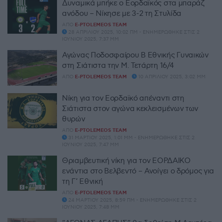
Δυναμικά μπήκε ο Εορδαϊκός στα μπαράζ
ανόδου – Νίκησε με 3-2 τη Στυλίδα
ΑΠΌ
E-PTOLEMEOS TEAM
28 ΑΠΡΙΛΊΟΥ 2025, 10:02 ΠΜ - ΕΝΗΜΕΡΏΘΗΚΕ ΣΤΙΣ 2
ΙΟΥΝΊΟΥ 2025, 7:37 ΜΜ
Αγώνας Ποδοσφαίρου Β Εθνικής Γυναικών
στη Σιάτιστα την Μ. Τετάρτη 16/4
ΑΠΌ
E-PTOLEMEOS TEAM
10 ΑΠΡΙΛΊΟΥ 2025, 3:02 ΜΜ
Νίκη για τον Εορδαϊκό απέναντι στη
Σιάτιστα στον αγώνα κεκλεισμένων των
θυρών
ΑΠΌ
E-PTOLEMEOS TEAM
31 ΜΑΡΤΊΟΥ 2025, 1:01 ΜΜ - ΕΝΗΜΕΡΏΘΗΚΕ ΣΤΙΣ 2
ΙΟΥΝΊΟΥ 2025, 7:47 ΜΜ
Θριαμβευτική νίκη για τον ΕΟΡΔΑΙΚΟ
ενάντια στο Βελβεντό – Ανοίγει ο δρόμος για
τη Γ’ Εθνική
ΑΠΌ
E-PTOLEMEOS TEAM
24 ΜΑΡΤΊΟΥ 2025, 8:59 ΠΜ - ΕΝΗΜΕΡΏΘΗΚΕ ΣΤΙΣ 2
ΙΟΥΝΊΟΥ 2025, 7:48 ΜΜ