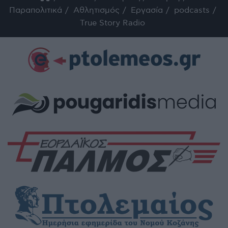
Παραπολιτικά
Αθλητισμός
Εργασία
podcasts
True Story Radio