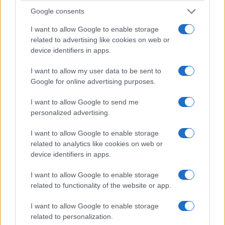
Κοζάνη την
Σιδηρόπουλος και
Google consents
Παρασκευή 21/8
Αναστασία
Ευθυμιάδου σε μια
8 Αυγούστου 2026, 7:33 μμ
I want to allow Google to enable storage
μουσική βραδιά την
related to advertising like cookies on web or
Πέμπτη 20/8
device identifiers in apps.
8 Αυγούστου 2026, 7:01 μμ
I want to allow my user data to be sent to
Google for online advertising purposes.
I want to allow Google to send me
personalized advertising.
I want to allow Google to enable storage
related to analytics like cookies on web or
device identifiers in apps.
I want to allow Google to enable storage
related to functionality of the website or app.
I want to allow Google to enable storage
related to personalization.