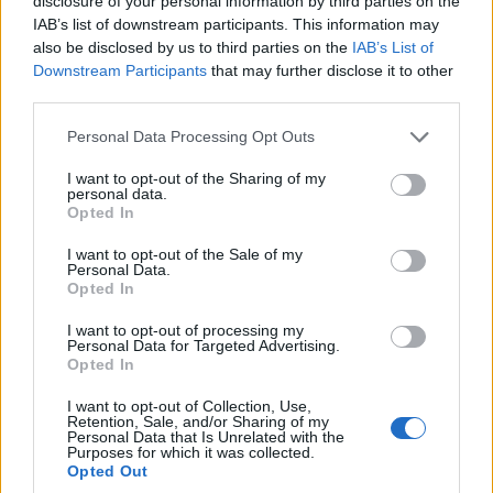
disclosure of your personal information by third parties on the
ΚΟΙΝΩΝΊΑ
ΚΟΙΝΩΝΊΑ
IAB’s list of downstream participants. This information may
also be disclosed by us to third parties on the
IAB’s List of
Η νεολαία γέμισε την
Προήχθη σε
Downstream Participants
that may further disclose it to other
πλατεία των
Αστυνομικό
third parties.
Γρεβενών στη μεγάλη
Υποδιευθυντή ο
Please note that this website/app uses one or more Google
Personal Data Processing Opt Outs
συναυλία της
Διοικητής της
services and may gather and store information including but
Marseaux
Τροχαίας Πτολεμαΐδας
not limited to your visit or usage behaviour. You may click to
I want to opt-out of the Sharing of my
personal data.
(Βίντεο+Φωτογραφίες)
Σπύρος Τάσιος
grant or deny consent to Google and its third-party tags to
Opted In
use your data for below specified purposes in below Google
8 Αυγούστου 2026, 8:02 μμ
8 Αυγούστου 2026, 7:38 μμ
consent section.
I want to opt-out of the Sale of my
Personal Data.
Opted In
I want to opt-out of processing my
Personal Data for Targeted Advertising.
Opted In
ΚΟΙΝΩΝΊΑ
ΚΟΙΝΩΝΊΑ
I want to opt-out of Collection, Use,
Retention, Sale, and/or Sharing of my
Personal Data that Is Unrelated with the
Το Daddy Cool Party
Α.Ο. ΠΑΝΑΤΟΛΙΚΟΣ:
Purposes for which it was collected.
επιστρέφει στην
Γαβρίλος
Opted Out