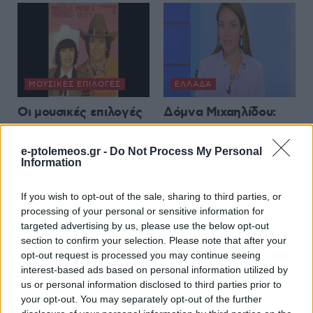
ΜΟΥΣΙΚΈΣ ΕΠΙΛΟΓΈΣ
ΕΛΛΆΔΑ
Οι μουσικές επιλογές
Δόμνα Μιχαηλίδου:
του e-ptolemeos.gr:
Στις 24 Αυγούστου
Mireille Mathieu &
ανοίγει η πλατφόρμα
e-ptolemeos.gr -
Do Not Process My Personal
Information
Patrick Duffy –
για τον Προσωπικό
Together We’re Strong
Βοηθό
If you wish to opt-out of the sale, sharing to third parties, or
(1983)
8 Αυγούστου 2026, 8:32 μμ
processing of your personal or sensitive information for
8 Αυγούστου 2026, 9:00 μμ
targeted advertising by us, please use the below opt-out
section to confirm your selection. Please note that after your
opt-out request is processed you may continue seeing
interest-based ads based on personal information utilized by
us or personal information disclosed to third parties prior to
your opt-out. You may separately opt-out of the further