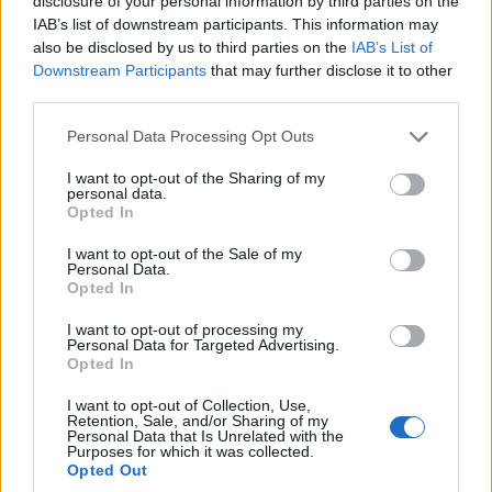
disclosure of your personal information by third parties on the
IAB’s list of downstream participants. This information may
also be disclosed by us to third parties on the
IAB’s List of
Επανασχεδιασμό χωροθέτησης έργων
Downstream Participants
that may further disclose it to other
ΑΠΕ, με βάση επιστημονικά δεδομένα για
third parties.
τα είδη και τα οικοσυστήματα.
Please note that this website/app uses one or more Google
Personal Data Processing Opt Outs
services and may gather and store information including but
Ενίσχυση της ποιότητας των
not limited to your visit or usage behaviour. You may click to
I want to opt-out of the Sharing of my
personal data.
περιβαλλοντικών αδειοδοτήσεων, ώστε να
grant or deny consent to Google and its third-party tags to
Opted In
use your data for below specified purposes in below Google
λαμβάνουν υπόψη τις πραγματικές
consent section.
I want to opt-out of the Sale of my
οικολογικές επιπτώσεις κάθε έργου.
Personal Data.
Opted In
Συστηματική παρακολούθηση και
I want to opt-out of processing my
αξιολόγηση των επιπτώσεων, πριν και μετά
Personal Data for Targeted Advertising.
Opted In
την εγκατάσταση των έργων.
I want to opt-out of Collection, Use,
Retention, Sale, and/or Sharing of my
Ο Γενικός Διευθυντής του ΑΡΚΤΟΥΡΟΥ, Δρ.
Personal Data that Is Unrelated with the
Purposes for which it was collected.
Αλέξανδρος Καραμανλίδης, σχολίασε σχετικά
Opted Out