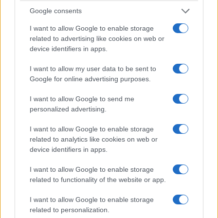
με τα ευρήματα της μελέτης: «Η μετάβαση στις
Google consents
ανανεώσιμες πηγές ενέργειας είναι απολύτως
απαραίτητη για το μέλλον του πλανήτη. Όμως
I want to allow Google to enable storage
related to advertising like cookies on web or
πρέπει να γίνει με τρόπο που να σέβεται και να
device identifiers in apps.
προστατεύει τη φύση. Η αρκούδα είναι δείκτης
I want to allow my user data to be sent to
της υγείας των ορεινών μας οικοσυστημάτων,
Google for online advertising purposes.
συνεπώς κάθε απειλή για το είδος αποτελεί
απειλή για ένα ολόκληρο δίκτυο ζωής. Η μελέτη
I want to allow Google to send me
personalized advertising.
μας δείχνει ότι υπάρχει ακόμη χρόνος να
σχεδιάσουμε σωστά, για να κερδίσουμε και το
I want to allow Google to enable storage
related to analytics like cookies on web or
κλίμα και τη βιοποικιλότητα.»
device identifiers in apps.
Σχετικά
με
τη
μελέτη
I want to allow Google to enable storage
related to functionality of the website or app.
Η μελέτη, με τίτλο “
Unsound renewable energy
I want to allow Google to enable storage
source development threatens an umbrella
related to personalization.