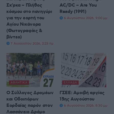
Σκ’ρκα – Πλήθος
AC/DC – Are You
κόσμου στο πανηγύρι
Ready (1991)
για την εορτή του
6 Αυγούστου 2026, 9:00 μμ
Αγίου Νικάνορα
(Φωτογραφίες &
βίντεο)
7 Αυγούστου 2026, 2:23 πμ
ΑΘΛΗΤΙΚΆ
ΕΛΛΆΔΑ
Ο Σύλλογος Δρομέων
ΓΣΕΕ: Αμοιβή αργίας
και Οδοιπόρων
15ης Αυγούστου
Εορδαίας παρόν στον
6 Αυγούστου 2026, 8:30 μμ
Λασσάνειο Δρόμο