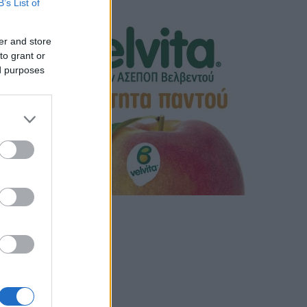
B’s List of
er and store
to grant or
ed purposes