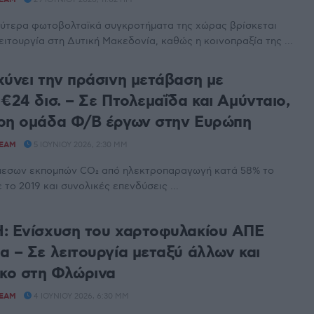
λύτερα φωτοβολταϊκά συγκροτήματα της χώρας βρίσκεται
ειτουργία στη Δυτική Μακεδονία, καθώς η κοινοπραξία της ...
χύνει την πράσινη μετάβαση με
€24 δισ. – Σε Πτολεμαΐδα και Αμύνταιο,
ρη ομάδα Φ/Β έργων στην Ευρώπη
TEAM
5 ΙΟΥΝΊΟΥ 2026, 2:30 ΜΜ
μεσων εκπομπών CO₂ από ηλεκτροπαραγωγή κατά 58% το
 το 2019 και συνολικές επενδύσεις ...
: Ενίσχυση του χαρτοφυλακίου ΑΠΕ
α – Σε λειτουργία μεταξύ άλλων και
ρκο στη Φλώρινα
TEAM
4 ΙΟΥΝΊΟΥ 2026, 6:30 ΜΜ