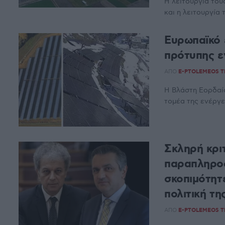
Η λειτουργία του
και η λειτουργία 
Ευρωπαϊκό 
πρότυπης ε
ΑΠΌ
E-PTOLEMEOS 
Η Βλάστη Εορδαί
τομέα της ενέργε
Σκληρή κρι
παραπληροφ
σκοπιμότητε
πολιτική τ
ΑΠΌ
E-PTOLEMEOS 