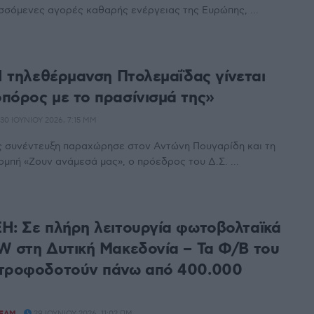
σόμενες αγορές καθαρής ενέργειας της Ευρώπης, ...
«Η τηλεθέρμανση Πτολεμαΐδας γίνεται
πόρος με το πρασίνισμά της»
30 ΙΟΥΝΊΟΥ 2026, 7:15 ΜΜ
ς συνέντευξη παραχώρησε στον Αντώνη Πουγαρίδη και τη
μπή «Ζουν ανάμεσά μας», ο πρόεδρος του Δ.Σ. ...
Η: Σε πλήρη λειτουργία φωτοβολταϊκά
W στη Δυτική Μακεδονία – Τα Φ/Β του
 τροφοδοτούν πάνω από 400.000
TEAM
29 ΙΟΥΝΊΟΥ 2026, 11:02 ΠΜ