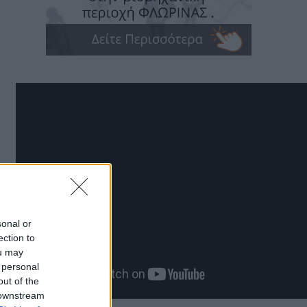
sonal or
ection to
ou may
 personal
out of the
 downstream