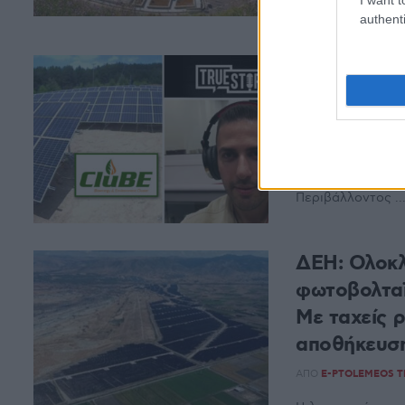
την ...
authenti
Η ενέργεια 
της – Το π
ΑΠΌ
ΒΆΣΩ ΣΆΦΗ
Η εκπομπή ΖΟΥΝ 
Βασίλη Μπαλαχτσή
Περιβάλλοντος ..
ΔΕΗ: Ολοκλ
φωτοβολταϊ
Με ταχείς 
αποθήκευσ
ΑΠΌ
E-PTOLEMEOS 