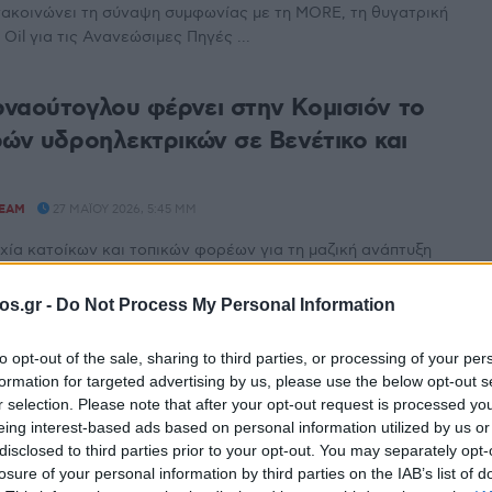
ακοινώνει τη σύναψη συμφωνίας με τη MORE, τη θυγατρική
Oil για τις Ανανεώσιμες Πηγές ...
ναούτογλου φέρνει στην Κομισιόν το
ρών υδροηλεκτρικών σε Βενέτικο και
TEAM
27 ΜΑΪ́ΟΥ 2026, 5:45 ΜΜ
χία κατοίκων και τοπικών φορέων για τη μαζική ανάπτυξη
τρικών έργων στους ποταμούς Βενέτικο και Αλιάκμονα
os.gr -
Do Not Process My Personal Information
ta centers βάζουν τη ΔΕΗ σε μια νέα
to opt-out of the sale, sharing to third parties, or processing of your per
formation for targeted advertising by us, please use the below opt-out s
r selection. Please note that after your opt-out request is processed y
eing interest-based ads based on personal information utilized by us or
TEAM
28 ΑΠΡΙΛΊΟΥ 2026, 6:29 ΜΜ
disclosed to third parties prior to your opt-out. You may separately opt-
μπροστά σε έναν από τους πιο ισχυρούς μετασχηματισμούς
losure of your personal information by third parties on the IAB’s list of