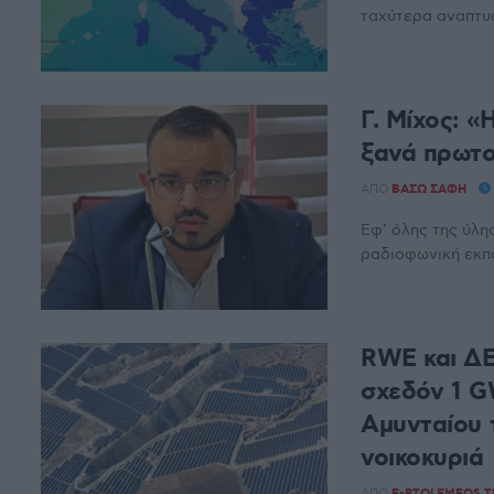
ταχύτερα αναπτυσ
Γ. Μίχος: 
ξανά πρωτο
ΑΠΌ
ΒΆΣΩ ΣΆΦΗ
Εφ’ όλης της ύλη
ραδιοφωνική εκπο
RWE και ΔΕ
σχεδόν 1 G
Αμυνταίου
νοικοκυριά
ΑΠΌ
E-PTOLEMEOS 