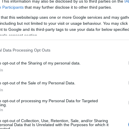
 που θα της αλλάξει όχι μόνο μέγεθος ...
. This information may also be disclosed by us to third parties on the
IA
Participants
that may further disclose it to other third parties.
 that this website/app uses one or more Google services and may gath
including but not limited to your visit or usage behaviour. You may click 
α μπαίνουν οι πρώτες μπαταρίες ΑΠΕ στο
 to Google and its third-party tags to use your data for below specifi
ύστημα – Τι φέρνει το ατού της
ogle consent section.
ης
l Data Processing Opt Outs
TEAM
26 ΑΠΡΙΛΊΟΥ 2026, 11:03 ΠΜ
o opt-out of the Sharing of my personal data.
ουλου Ένα νέο κεφάλαιο ανοίγει για το ελληνικό ηλεκτρικό
In
ι πρώτες μονάδες αποθήκευσης ηλεκτρικής ενέργειας με ...
o opt-out of the Sale of my Personal Data.
σιασμός ισχύος έως το 2030
In
TEAM
24 ΑΠΡΙΛΊΟΥ 2026, 1:26 ΜΜ
to opt-out of processing my Personal Data for Targeted
ing.
νση της ενεργειακής της μετάβασης προχωρά η ΔΕΗ, η οποία
In
ν οριστική απεξάρτηση από τον ...
o opt-out of Collection, Use, Retention, Sale, and/or Sharing
ersonal Data that Is Unrelated with the Purposes for which it
lected.