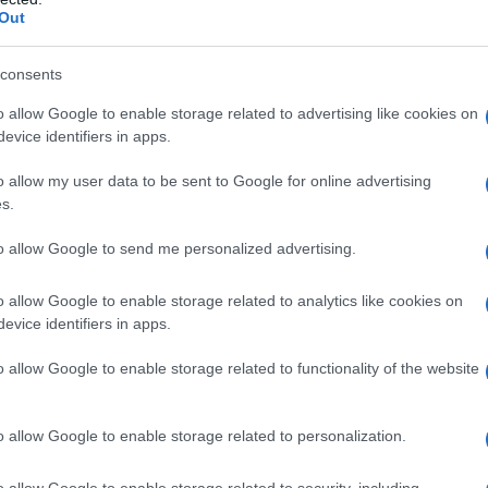
Out
consents
η μετοχικού κεφαλαίου 4 δισ. και
24 δισ. έως το 2030
o allow Google to enable storage related to advertising like cookies on
evice identifiers in apps.
TEAM
24 ΑΠΡΙΛΊΟΥ 2026, 12:53 ΜΜ
o allow my user data to be sent to Google for online advertising
λέον φιλόδοξες στρατηγικές κινήσεις των τελευταίων ετών
s.
ορά προχωράει ο Όμιλος ΔΕΗ, καθώς ανακοίνωσε ...
to allow Google to send me personalized advertising.
o allow Google to enable storage related to analytics like cookies on
ίευση: Αιτήσεις για 16 νέα έργα τον
evice identifiers in apps.
655 MW – Τέλος του 2026 ο διαγωνισμός
o allow Google to enable storage related to functionality of the website
α την Καρδιά
TEAM
24 ΑΠΡΙΛΊΟΥ 2026, 8:05 ΠΜ
o allow Google to enable storage related to personalization.
ό σύστημα που βασίζεται κυρίως στις μονάδες ΑΠΕ καθιστά
ουργία συστημάτων αποθήκευσης ηλεκτρικής ενέργειας, με
o allow Google to enable storage related to security, including