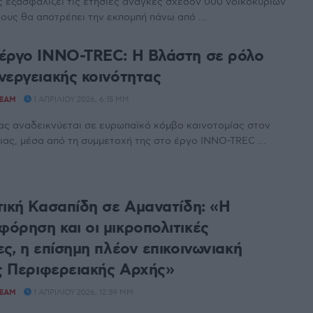
ς εξασφαλίζει τις ετήσιες ανάγκες σχεδόν 000 νοικοκυριών
τους θα αποτρέπει την εκπομπή πάνω από ...
έργο INNO-TREC: Η Βλάστη σε ρόλο
νεργειακής κοινότητας
TEAM
1 ΑΠΡΙΛΊΟΥ 2026, 6:15 ΜΜ
ας αναδεικνύεται σε ευρωπαϊκό κόμβο καινοτομίας στον
ιας, μέσα από τη συμμετοχή της στο έργο INNO-TREC ...
τική Κασαπίδη σε Αμανατίδη: «Η
όρηση και οι μικροπολιτικές
ς, η επίσημη πλέον επικοινωνιακή
ης Περιφερειακής Αρχής»
TEAM
1 ΑΠΡΙΛΊΟΥ 2026, 12:39 ΜΜ