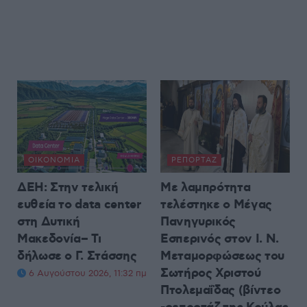
ΟΙΚΟΝΟΜΊΑ
ΡΕΠΟΡΤΆΖ
ΔΕΗ: Στην τελική
Με λαμπρότητα
ευθεία το data center
τελέστηκε ο Μέγας
στη Δυτική
Πανηγυρικός
Μακεδονία– Τι
Εσπερινός στον Ι. Ν.
δήλωσε ο Γ. Στάσσης
Μεταμορφώσεως του
Σωτήρος Χριστού
6 Αυγούστου 2026, 11:32 πμ
Πτολεμαΐδας (βίντεο