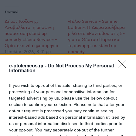
Σχετικά
Δήμος Κοζανης:
«Γέλιο Service – Summer
Αναβάλλεται η αποψινή
Edition»: Η Δώρα Σιαλβέρα
παράσταση stand up
μιλά στο «Ραντεβού στις 5»
comedy «Γέλιο Service» –
για το Θέατρο Παρέα και
Ορίστηκε νέα ημερομηνία
τη δύναμη του stand up
1 Ιουλίου 2026, 8:01 μμ
comedy
σε "Προσεχείς
25 Ιουνίου 2026, 7:49 μμ
Εκδηλώσεις"
σε "True Story Radio"
e-ptolemeos.gr -
Do Not Process My Personal
Information
44α Λασσάνεια: Σε “Τροχιά
2026” ο ιστορικός θεσμός
If you wish to opt-out of the sale, sharing to third parties, or
της Κοζάνης με
processing of your personal or sensitive information for
περισσότερες από 30
targeted advertising by us, please use the below opt-out
εκδηλώσεις
section to confirm your selection. Please note that after your
10 Ιουνίου 2026, 4:30 μμ
σε "Κοινωνία"
opt-out request is processed you may continue seeing
interest-based ads based on personal information utilized by
us or personal information disclosed to third parties prior to
your opt-out. You may separately opt-out of the further