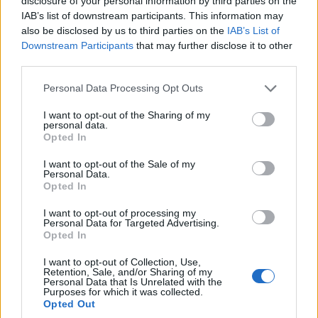
Ακολουθήστε μας στο
Google News
disclosure of your personal information by third parties on the
και μάθετε πρώτοι όλες τις ειδήσεις!
IAB’s list of downstream participants. This information may
also be disclosed by us to third parties on the
IAB’s List of
Downstream Participants
that may further disclose it to other
third parties.
Please note that this website/app uses one or more Google
Personal Data Processing Opt Outs
services and may gather and store information including but
not limited to your visit or usage behaviour. You may click to
I want to opt-out of the Sharing of my
personal data.
grant or deny consent to Google and its third-party tags to
Opted In
use your data for below specified purposes in below Google
consent section.
I want to opt-out of the Sale of my
Personal Data.
Opted In
I want to opt-out of processing my
Personal Data for Targeted Advertising.
Opted In
I want to opt-out of Collection, Use,
Retention, Sale, and/or Sharing of my
Personal Data that Is Unrelated with the
Purposes for which it was collected.
Opted Out