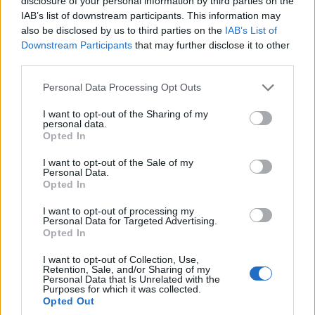
και ενημέρωσε την
disclosure of your personal information by third parties on the
IAB’s list of downstream participants. This information may
Αστυνομία – Πιάσανε
also be disclosed by us to third parties on the
IAB’s List of
επ’ αυτοφώρω τους
Downstream Participants
that may further disclose it to other
δράστες
third parties.
7 Αυγούστου 2026, 8:03 μμ
Please note that this website/app uses one or more Google
Personal Data Processing Opt Outs
services and may gather and store information including but
not limited to your visit or usage behaviour. You may click to
I want to opt-out of the Sharing of my
personal data.
grant or deny consent to Google and its third-party tags to
Opted In
use your data for below specified purposes in below Google
consent section.
I want to opt-out of the Sale of my
Personal Data.
ΚΟΙΝΩΝΊΑ
ΚΟΙΝΩΝΊΑ
Opted In
Την Κυριακή 16
Φωτιά έξω από την
I want to opt-out of processing my
Personal Data for Targeted Advertising.
Αυγούστου η τελετή
Κοζάνη – Άμεση
Opted In
παράδοσης του
κινητοποίηση της
Γηροκομείου
Πυροσβεστικής
I want to opt-out of Collection, Use,
Retention, Sale, and/or Sharing of my
Τσοτυλίου
Υπηρεσίας
Personal Data that Is Unrelated with the
Purposes for which it was collected.
7 Αυγούστου 2026, 7:31 μμ
7 Αυγούστου 2026, 7:00 μμ
Opted Out