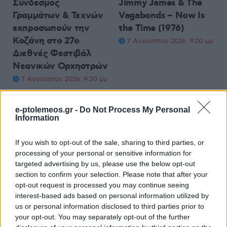
Σύνδεσμος
Jimmy James & The
Γραμμάτων & Τεχνών
Vagabonds – Now Is
εκπροσωπούν την
the Time (1976)
Κοζάνη στο 27ο
7 Αυγούστου 2026, 9:00 μμ
Διεθνές Φεστιβάλ
Νεανικών Ορχηστρών
7 Αυγούστου 2026, 9:30 μμ
e-ptolemeos.gr -
Do Not Process My Personal
Information
If you wish to opt-out of the sale, sharing to third parties, or
processing of your personal or sensitive information for
ΚΟΙΝΩΝΊΑ
ΑΣΤΥΝΟΜΙΚΌ ΔΕΛΤΊΟ
targeted advertising by us, please use the below opt-out
section to confirm your selection. Please note that after your
7 Αυγούστου 2026, 8:31 μμ
Καστοριά: 20χρονη
opt-out request is processed you may continue seeing
κατάλαβε ότι πήγε να
interest-based ads based on personal information utilized by
πέσει θύμα
us or personal information disclosed to third parties prior to
τηλεφωνικής απάτης
your opt-out. You may separately opt-out of the further