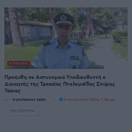
ΚΟΙΝΩΝΊΑ
Προήχθη σε Αστυνομικό Υποδιευθυντή ο
Διοικητής της Τροχαίας Πτολεμαΐδας Σπύρος
Τάσιος
από
e-ptolemeos team
8 Αυγούστου 2026, 7:38 μμ
ΠΕΡΙΣΣΌΤΕΡΑ
DETAILS