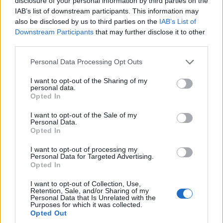
disclosure of your personal information by third parties on the
IAB’s list of downstream participants. This information may
also be disclosed by us to third parties on the
IAB’s List of
Downstream Participants
that may further disclose it to other
third parties.
Please note that this website/app uses one or more Google
Personal Data Processing Opt Outs
services and may gather and store information including but
not limited to your visit or usage behaviour. You may click to
I want to opt-out of the Sharing of my
personal data.
grant or deny consent to Google and its third-party tags to
Opted In
use your data for below specified purposes in below Google
consent section.
I want to opt-out of the Sale of my
Personal Data.
Opted In
I want to opt-out of processing my
Personal Data for Targeted Advertising.
Opted In
I want to opt-out of Collection, Use,
Retention, Sale, and/or Sharing of my
Personal Data that Is Unrelated with the
Purposes for which it was collected.
Opted Out