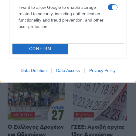
Κοζάνη: Κέφι, χορός
Οι μουσικές επιλογές
I want to allow Google to enable storage
related to security, including authentication
και παράδοση στη
του e-ptolemeos.gr:
functionality and fraud prevention, and other
Σκ’ρκα – Πλήθος
AC/DC – Are You
user protection.
κόσμου στο πανηγύρι
Ready (1991)
για την εορτή του
6 Αυγούστου 2026, 9:00 μμ
Αγίου Νικάνορα
CONFIRM
(Φωτογραφίες &
βίντεο)
7 Αυγούστου 2026, 2:23 πμ
Data Deletion
Data Access
Privacy Policy
ΑΘΛΗΤΙΚΆ
ΕΛΛΆΔΑ
Ο Σύλλογος Δρομέων
ΓΣΕΕ: Αμοιβή αργίας
και Οδοιπόρων
15ης Αυγούστου