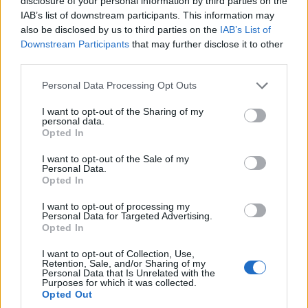
disclosure of your personal information by third parties on the
IAB’s list of downstream participants. This information may
also be disclosed by us to third parties on the
IAB’s List of
Downstream Participants
that may further disclose it to other
third parties.
ΜΟΥΣΙΚΈΣ ΕΠΙΛΟΓΈΣ
ΚΟΙΝΩΝΊΑ
Please note that this website/app uses one or more Google
Personal Data Processing Opt Outs
services and may gather and store information including but
Οι μουσικές επιλογές
Εντυπωσιακές
not limited to your visit or usage behaviour. You may click to
I want to opt-out of the Sharing of my
του e-ptolemeos.gr:
εναέριες
personal data.
grant or deny consent to Google and its third-party tags to
The Hunters – Teen
φωτογραφίες από τον
Opted In
use your data for below specified purposes in below Google
Scene (1960)
Άγιο Νικάνορα
consent section.
I want to opt-out of the Sale of my
Ζάβορδας στα
Personal Data.
9 Αυγούστου 2026, 9:00 μμ
Opted In
Γρεβενά
9 Αυγούστου 2026, 8:01 μμ
I want to opt-out of processing my
Personal Data for Targeted Advertising.
Opted In
I want to opt-out of Collection, Use,
Retention, Sale, and/or Sharing of my
Personal Data that Is Unrelated with the
Purposes for which it was collected.
Opted Out