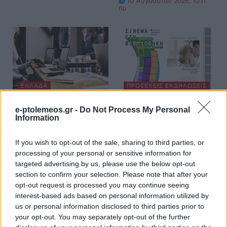
10 Αυγούστου 2026, 10:11
πμ
ΕΛΛΆΔΑ
ΠΡΟΣΕΧΕΊΣ ΕΚΔΗΛΏΣΕΙΣ
Τι ισχύει για την αργία
Τετάρτες με θερινό
e-ptolemeos.gr -
Do Not Process My Personal
του
σινεμά στη Δημοτική
Information
Δεκαπενταύγουστου
Βιβλιοθήκη Κοζάνης –
If you wish to opt-out of the sale, sharing to third parties, or
– Όσα πρέπει να
“Ο Δρόμος της
processing of your personal or sensitive information for
γνωρίζουν οι
Επανάστασης” στις
targeted advertising by us, please use the below opt-out
μισθωτοί του
12/8
section to confirm your selection. Please note that after your
ιδιωτικού τομέα
10 Αυγούστου 2026, 9:00
opt-out request is processed you may continue seeing
πμ
10 Αυγούστου 2026, 9:31
interest-based ads based on personal information utilized by
πμ
us or personal information disclosed to third parties prior to
your opt-out. You may separately opt-out of the further