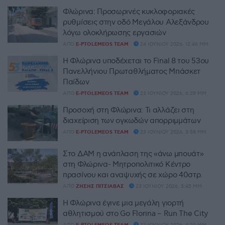
Φλώρινα: Προσωρινές κυκλοφοριακές
ρυθμίσεις στην οδό Μεγάλου Αλεξάνδρου
λόγω ολοκλήρωσης εργασιών
ΑΠΌ
E-PTOLEMEOS TEAM
24 ΙΟΥΝΊΟΥ 2026, 12:46 ΜΜ
Η Φλώρινα υποδέχεται το Final 8 του 53ου
Πανελλήνιου Πρωταθλήματος Μπάσκετ
Παίδων
ΑΠΌ
E-PTOLEMEOS TEAM
23 ΙΟΥΝΊΟΥ 2026, 6:28 ΜΜ
Προσοχή στη Φλώρινα: Τι αλλάζει στη
διαχείριση των ογκωδών απορριμμάτων
ΑΠΌ
E-PTOLEMEOS TEAM
23 ΙΟΥΝΊΟΥ 2026, 3:58 ΜΜ
Στο ΔΑΜ η ανάπλαση της «άνω μπουάτ»
στη Φλώρινα- Μητροπολιτικό Κέντρο
πρασίνου και αναψυχής σε χώρο 40στρ.
ΑΠΌ
ΖΉΣΗΣ ΠΙΤΣΙΆΒΑΣ
23 ΙΟΥΝΊΟΥ 2026, 3:45 ΜΜ
Η Φλώρινα έγινε μια μεγάλη γιορτή
αθλητισμού στο Go Florina – Run The City
ΑΠΌ
22 ΙΟΥΝΊΟΥ 2026, 4:29 ΜΜ