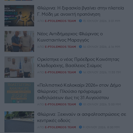
Φλώρινα: Η ξιφασκία βγαίνει στην πλατεία
Γ. Μόδη με ανοιχτή προπόνηση
ΑΠΌ
E-PTOLEMEOS TEAM
15 ΙΟΥΛΊΟΥ 2026, 3:01 ΜΜ
Νέος Αντιδήμαρχος Φλώρινας ο
Κωνσταντίνος Μαραγγός
ΑΠΌ
E-PTOLEMEOS TEAM
14 ΙΟΥΛΊΟΥ 2026, 4:16 ΜΜ
Ορκίστηκε ο νέος Πρόεδρος Κοινότητας
Κλαδοράχης, Βασίλειος Σιώμος
ΑΠΌ
E-PTOLEMEOS TEAM
14 ΙΟΥΛΊΟΥ 2026, 11:55 ΠΜ
«Πολιτιστικό Καλοκαίρι 2026» στον Δήμο
Φλώρινας: Πλούσιο πρόγραμμα
εκδηλώσεων έως τις 31 Αυγούστου
ΑΠΌ
E-PTOLEMEOS TEAM
10 ΙΟΥΛΊΟΥ 2026, 5:00 ΜΜ
Φλώρινα: Ξεκινούν οι ασφαλτοστρώσεις σε
κεντρικές οδούς
ΑΠΌ
E-PTOLEMEOS TEAM
9 ΙΟΥΛΊΟΥ 2026, 8:00 ΜΜ