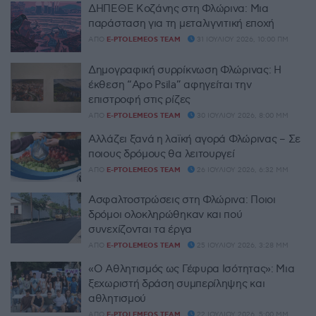
ΔΗΠΕΘΕ Κοζάνης στη Φλώρινα: Μια
παράσταση για τη μεταλιγνιτική εποχή
ΑΠΌ
E-PTOLEMEOS TEAM
31 ΙΟΥΛΊΟΥ 2026, 10:00 ΠΜ
Δημογραφική συρρίκνωση Φλώρινας: Η
έκθεση “Apo Psila” αφηγείται την
επιστροφή στις ρίζες
ΑΠΌ
E-PTOLEMEOS TEAM
30 ΙΟΥΛΊΟΥ 2026, 8:00 ΜΜ
Αλλάζει ξανά η λαϊκή αγορά Φλώρινας – Σε
ποιους δρόμους θα λειτουργεί
ΑΠΌ
E-PTOLEMEOS TEAM
26 ΙΟΥΛΊΟΥ 2026, 6:32 ΜΜ
Ασφαλτοστρώσεις στη Φλώρινα: Ποιοι
δρόμοι ολοκληρώθηκαν και πού
συνεχίζονται τα έργα
ΑΠΌ
E-PTOLEMEOS TEAM
25 ΙΟΥΛΊΟΥ 2026, 3:28 ΜΜ
«Ο Αθλητισμός ως Γέφυρα Ισότητας»: Μια
ξεχωριστή δράση συμπερίληψης και
αθλητισμού
ΑΠΌ
E-PTOLEMEOS TEAM
22 ΙΟΥΛΊΟΥ 2026, 5:00 ΜΜ