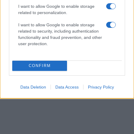
I want to allow Google to enable storage
related to personalization.
ΚΟΙΝΩΝΊΑ
I want to allow Google to enable storage
related to security, including authentication
Προήχθη σε Αστυνομικό Υποδιευθυντή ο
functionality and fraud prevention, and other
Διοικητής της Τροχαίας Πτολεμαΐδας Σπύρος
user protection.
Τάσιος
ΑΠΌ
E-PTOLEMEOS TEAM
8 ΑΥΓΟΎΣΤΟΥ 2026, 7:38 ΜΜ
CONFIRM
ΠΕΡΙΣΣΌΤΕΡΑ
DETAILS
Data Deletion
Data Access
Privacy Policy