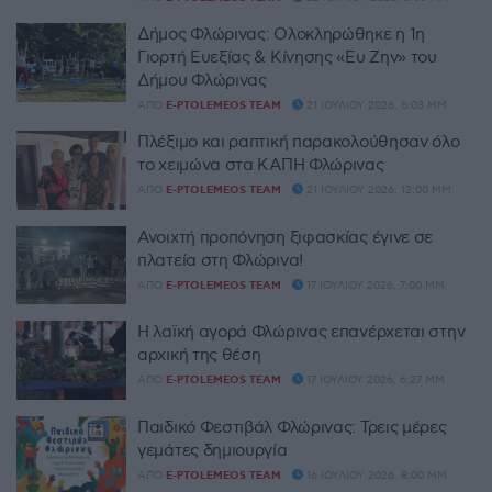
Δήμος Φλώρινας: Ολοκληρώθηκε η 1η
Γιορτή Ευεξίας & Κίνησης «Ευ Ζην» του
Δήμου Φλώρινας
ΑΠΌ
E-PTOLEMEOS TEAM
21 ΙΟΥΛΊΟΥ 2026, 6:03 ΜΜ
Πλέξιμο και ραπτική παρακολούθησαν όλο
το χειμώνα στα ΚΑΠΗ Φλώρινας
ΑΠΌ
E-PTOLEMEOS TEAM
21 ΙΟΥΛΊΟΥ 2026, 12:00 ΜΜ
Ανοιχτή προπόνηση ξιφασκίας έγινε σε
πλατεία στη Φλώρινα!
ΑΠΌ
E-PTOLEMEOS TEAM
17 ΙΟΥΛΊΟΥ 2026, 7:00 ΜΜ
Η λαϊκή αγορά Φλώρινας επανέρχεται στην
αρχική της θέση
ΑΠΌ
E-PTOLEMEOS TEAM
17 ΙΟΥΛΊΟΥ 2026, 6:27 ΜΜ
Παιδικό Φεστιβάλ Φλώρινας: Τρεις μέρες
γεμάτες δημιουργία
ΑΠΌ
E-PTOLEMEOS TEAM
16 ΙΟΥΛΊΟΥ 2026, 8:00 ΜΜ