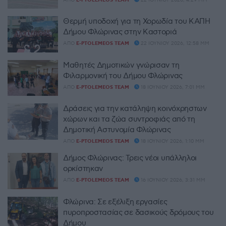
E-PTOLEMEOS TEAM
Θερμή υποδοχή για τη Χορωδία του ΚΑΠΗ
Δήμου Φλώρινας στην Καστοριά
ΑΠΌ
E-PTOLEMEOS TEAM
22 ΙΟΥΝΊΟΥ 2026, 12:58 ΜΜ
Μαθητές Δημοτικών γνώρισαν τη
Φιλαρμονική του Δήμου Φλώρινας
ΑΠΌ
E-PTOLEMEOS TEAM
18 ΙΟΥΝΊΟΥ 2026, 7:01 ΜΜ
Δράσεις για την κατάληψη κοινόχρηστων
χώρων και τα ζώα συντροφιάς από τη
Δημοτική Αστυνομία Φλώρινας
ΑΠΌ
E-PTOLEMEOS TEAM
18 ΙΟΥΝΊΟΥ 2026, 1:10 ΜΜ
Δήμος Φλώρινας: Τρεις νέοι υπάλληλοι
ορκίστηκαν
ΑΠΌ
E-PTOLEMEOS TEAM
16 ΙΟΥΝΊΟΥ 2026, 3:31 ΜΜ
Φλώρινα: Σε εξέλιξη εργασίες
πυροπροστασίας σε δασικούς δρόμους του
Δήμου