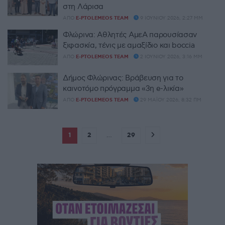
στη Λάρισα
ΑΠΌ
E-PTOLEMEOS TEAM
9 ΙΟΥΝΊΟΥ 2026, 2:27 ΜΜ
Φλώρινα: Αθλητές ΑμεΑ παρουσίασαν
ξιφασκία, τένις με αμαξίδιο και boccia
ΑΠΌ
E-PTOLEMEOS TEAM
2 ΙΟΥΝΊΟΥ 2026, 3:16 ΜΜ
Δήμος Φλώρινας: Βράβευση για το
καινοτόμο πρόγραμμα «3η e-λικία»
ΑΠΌ
E-PTOLEMEOS TEAM
29 ΜΑΪ́ΟΥ 2026, 8:32 ΠΜ
1
2
…
29