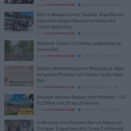
ΑΠΌ
E-PTOLEMEOS TEAM
15 ΙΟΥΝΊΟΥ 2026, 3:27 ΜΜ
Από τη Φλώρινα στην Τουρκία: Χορωδία και
χορευτικό τμήμα έδωσαν το παρόν στη
Γιορτή Φράουλας
ΑΠΌ
E-PTOLEMEOS TEAM
13 ΙΟΥΝΊΟΥ 2026, 4:32 ΜΜ
Φλώρινα: Γωνιές της πόλης ομόρφυναν με
λουλούδια
ΑΠΌ
E-PTOLEMEOS TEAM
12 ΙΟΥΝΊΟΥ 2026, 4:00 ΜΜ
Δράση εθελοντισμού στη Φλώρινα με λήψη
Δείγματος Μυελού των Οστών τη Δευτέρα
15/6
ΑΠΌ
E-PTOLEMEOS TEAM
10 ΙΟΥΝΊΟΥ 2026, 8:01 ΜΜ
Διήμερο αγώνων δρόμου στη Φλώρινα – GO
FLORINA στις 20 και 21 Ιουνίου
ΑΠΌ
E-PTOLEMEOS TEAM
10 ΙΟΥΝΊΟΥ 2026, 2:32 ΜΜ
Η Φλώρινα στο Ελληνικό Δίκτυο Δήμων με
Ποτάμια: Συμμετοχή στη Γενική Συνέλευση