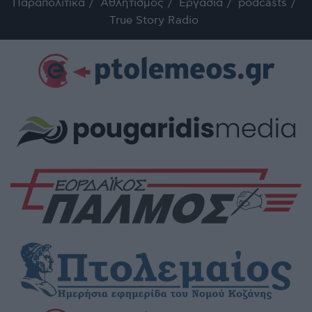
Παραπολιτικά
Αθλητισμός
Εργασία
podcasts
True Story Radio