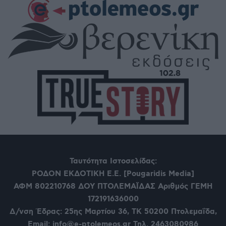
Ταυτότητα Ιστοσελίδας:
ΡΟΔΟΝ ΕΚΔΟΤΙΚΗ Ε.Ε. [Pougaridis Media]
ΑΦΜ 802210768
ΔΟΥ ΠΤΟΛΕΜΑΪΔΑΣ Αριθμός ΓΕΜΗ
172191636000
Δ/νση Έδρας: 25ης Μαρτίου 36,
ΤΚ 50200 Πτολεμαΐδα,
Email: info@e-ptolemeos.gr Τηλ. 2463080986