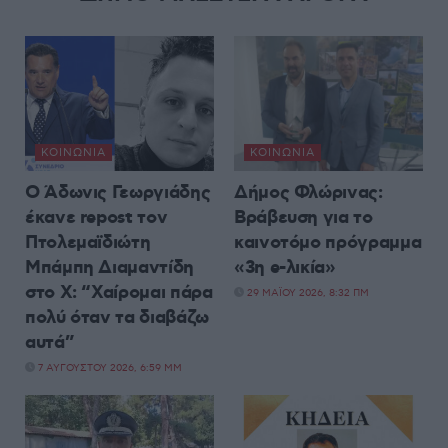
ΚΟΙΝΩΝΊΑ
ΚΟΙΝΩΝΊΑ
Ο Άδωνις Γεωργιάδης
Δήμος Φλώρινας:
έκανε repost τον
Βράβευση για το
Πτολεμαϊδιώτη
καινοτόμο πρόγραμμα
Μπάμπη Διαμαντίδη
«3η e-λικία»
στο X: “Χαίρομαι πάρα
29 ΜΑΪ́ΟΥ 2026, 8:32 ΠΜ
πολύ όταν τα διαβάζω
αυτά”
7 ΑΥΓΟΎΣΤΟΥ 2026, 6:59 ΜΜ