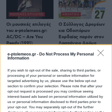
ΜΟΥΣΙΚΈΣ ΕΠΙΛΟΓΈΣ
ΑΘΛΗΤΙΚΆ
Οι μουσικές επιλογές
Ο Σύλλογος Δρομέων
του e-ptolemeos.gr:
και Οδοιπόρων
AC/DC – Are You
Εορδαίας παρόν στον
Ready (1991)
Λασσάνειο Δρόμο
Κοζάνης 2026
6 Αυγούστου 2026, 9:00 μμ
e-ptolemeos.gr -
Do Not Process My Personal
6 Αυγούστου 2026, 8:55 μμ
Information
If you wish to opt-out of the sale, sharing to third parties, or
processing of your personal or sensitive information for
targeted advertising by us, please use the below opt-out
section to confirm your selection. Please note that after your
opt-out request is processed you may continue seeing
ΕΛΛΆΔΑ
ΤΟΠΙΚΉ ΕΠΙΚΑΙΡΌΤΗΤΑ
interest-based ads based on personal information utilized by
us or personal information disclosed to third parties prior to
ΓΣΕΕ: Αμοιβή αργίας
Η μεγάλη εορτή της
your opt-out. You may separately opt-out of the further
15ης Αυγούστου
Μεταμορφώσεως του