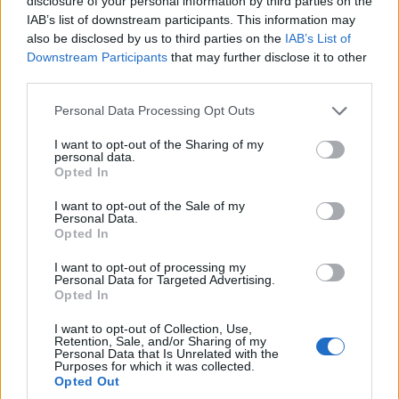
disclosure of your personal information by third parties on the
Σωτήρος στην Ιερά
6 Αυγούστου 2026, 8:30 μμ
IAB’s list of downstream participants. This information may
Μονή Δρυοβούνου
also be disclosed by us to third parties on the
IAB’s List of
Downstream Participants
that may further disclose it to other
(φωτογραφίες)
third parties.
6 Αυγούστου 2026, 8:02 μμ
Please note that this website/app uses one or more Google
Personal Data Processing Opt Outs
services and may gather and store information including but
not limited to your visit or usage behaviour. You may click to
I want to opt-out of the Sharing of my
personal data.
grant or deny consent to Google and its third-party tags to
Opted In
use your data for below specified purposes in below Google
consent section.
I want to opt-out of the Sale of my
Personal Data.
ΔΙΕΘΝΕΊΣ ΕΙΔΉΣΕΙΣ
ΤΟΠΙΚΉ ΕΠΙΚΑΙΡΌΤΗΤΑ
Opted In
Περιοδοντίτιδα:
Εγνατία Οδός:
I want to opt-out of processing my
Καινοτόμος θεραπεία
Προσωρινές
Personal Data for Targeted Advertising.
Opted In
στοχεύει μόνο το
κυκλοφοριακές
βακτήριο που
ρυθμίσεις από το
I want to opt-out of Collection, Use,
Retention, Sale, and/or Sharing of my
προκαλεί τη νόσο
Κλειδί έως τον
Personal Data that Is Unrelated with the
Πολύμυλο
Purposes for which it was collected.
6 Αυγούστου 2026, 7:34 μμ
Opted Out
6 Αυγούστου 2026, 7:23 μμ