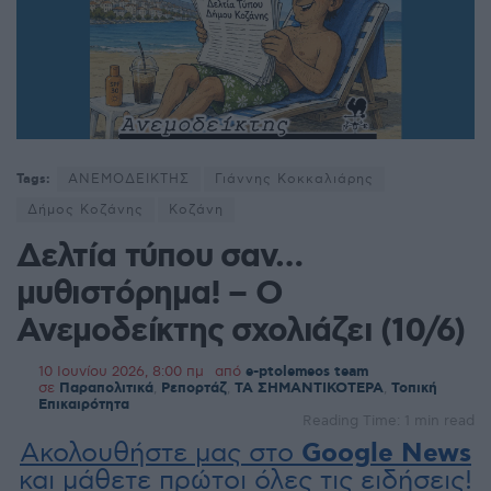
Tags:
ΑΝΕΜΟΔΕΙΚΤΗΣ
Γιάννης Κοκκαλιάρης
Δήμος Κοζάνης
Κοζάνη
Δελτία τύπου σαν…
μυθιστόρημα! – Ο
Ανεμοδείκτης σχολιάζει (10/6)
10 Ιουνίου 2026, 8:00 πμ
από
e-ptolemeos team
σε
Παραπολιτικά
,
Ρεπορτάζ
,
ΤΑ ΣΗΜΑΝΤΙΚΟΤΕΡΑ
,
Τοπική
Επικαιρότητα
Reading Time: 1 min read
Ακολουθήστε μας στο
Google News
και μάθετε πρώτοι όλες τις ειδήσεις!