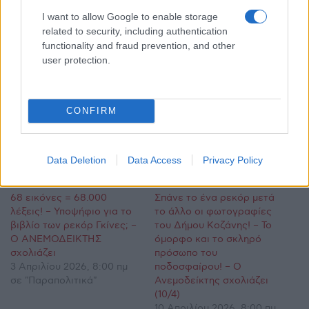
I want to allow Google to enable storage
related to security, including authentication
functionality and fraud prevention, and other
user protection.
CONFIRM
Data Deletion
Data Access
Privacy Policy
Σχετικά
68 εικόνες = 68.000
Σπάνε το ένα ρεκόρ μετά
λέξεις! – Υποψήφιο για το
το άλλο οι φωτογραφίες
βιβλίο των ρεκόρ Γκίνες; –
του Δήμου Κοζάνης! – Το
Ο ΑΝΕΜΟΔΕΙΚΤΗΣ
όμορφο και το σκληρό
σχολιάζει
πρόσωπο του
3 Απριλίου 2026, 8:00 πμ
ποδοσφαίρου! – Ο
σε "Παραπολιτικά"
Ανεμοδείκτης σχολιάζει
(10/4)
10 Απριλίου 2026, 8:00 πμ