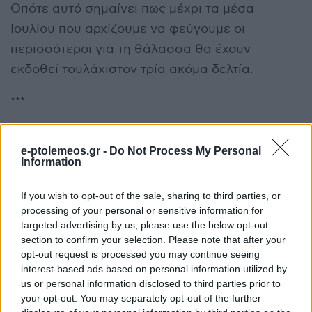
Οπότε αυτό σημαίνει πως μέχρι τα μέσα
Ιουλίου που αρχίζουμε να φεύγουμε οι
περισσότεροι για τη θάλασσα θα έχουν
εκδοθεί τουλάχιστον τρία ακόμα δελτία.
***
Άρα, αυτό σημαίνει πως θα υπάρχει ένας
e-ptolemeos.gr -
Do Not Process My Personal
κρίσιμος όγκος απολογισμού του έργου που θα
Information
μπορούσε να συγκεντρωθεί και να εκδοθεί σ’
ένα καλαίσθητο και εύχρηστο βιβλίο.
If you wish to opt-out of the sale, sharing to third parties, or
processing of your personal or sensitive information for
targeted advertising by us, please use the below opt-out
Εφόσον και άμα παρθεί μια τέτοια απόφαση,
section to confirm your selection. Please note that after your
κάτι που εμείς θα χαρούμε και θα εκτιμήσουμε
opt-out request is processed you may continue seeing
πολύ, τότε θα πρέπει να δοθεί συνέντευξη
interest-based ads based on personal information utilized by
us or personal information disclosed to third parties prior to
τύπου για να ενημερωθούν οι δημότες σχετικά
your opt-out. You may separately opt-out of the further
και να γνωρίζουν ότι πριν φύγουν για τις