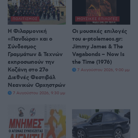
ΠΟΛΙΤΙΣΜΌΣ
ΜΟΥΣΙΚΈΣ ΕΠΙΛΟΓΈΣ
Η Φιλαρμονική
Οι μουσικές επιλογές
«Πανδώρα» και ο
του e-ptolemeos.gr:
Σύνδεσμος
Jimmy James & The
Γραμμάτων & Τεχνών
Vagabonds – Now Is
εκπροσωπούν την
the Time (1976)
Κοζάνη στο 27ο
7 Αυγούστου 2026, 9:00 μμ
Διεθνές Φεστιβάλ
Νεανικών Ορχηστρών
7 Αυγούστου 2026, 9:30 μμ