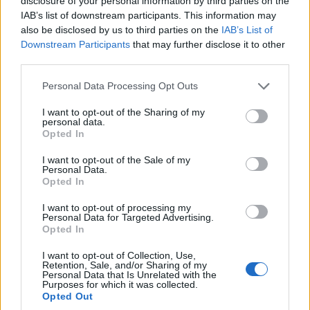
disclosure of your personal information by third parties on the
IAB’s list of downstream participants. This information may
διακοπές τους θα μπορούν να περάσουν απ’ το
also be disclosed by us to third parties on the
IAB’s List of
Δημαρχείο για να το παραλάβουν.
Downstream Participants
that may further disclose it to other
third parties.
***
Please note that this website/app uses one or more Google
Personal Data Processing Opt Outs
services and may gather and store information including but
Με τον τρόπο αυτό θα προκύψουν πολλά και
not limited to your visit or usage behaviour. You may click to
I want to opt-out of the Sharing of my
σημαντικά οφέλη τόσο για τους δημότες όσο
personal data.
grant or deny consent to Google and its third-party tags to
Opted In
και για το Δήμο Κοζάνης.
use your data for below specified purposes in below Google
consent section.
I want to opt-out of the Sale of my
Personal Data.
Οι δημότες θα εξοικονομήσουν τα χρήματα που
Opted In
θα ξόδευαν για ν’ αγοράσουν κάποιο
I want to opt-out of processing my
μυθιστόρημα το οποίο θα διάβαζαν στην
Personal Data for Targeted Advertising.
Opted In
παραλία (σ. σ. για το αν θ’ αγόραζαν οι
περισσότεροι κάποιο βιβλίο, επιτρέψτε μας να
I want to opt-out of Collection, Use,
Retention, Sale, and/or Sharing of my
έχουμε τις αμφιβολίες μας. Εξάλλου, όπως έχει
Personal Data that Is Unrelated with the
Purposes for which it was collected.
αποδειχθεί τα τελευταία χρόνια όποιος κρατάει
Opted Out