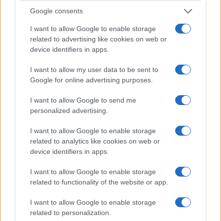
βιβλίο στην παραλία και όχι το κινητό του
Google consents
τηλέφωνο είναι πολύ πιθανό να είναι ξένος).
I want to allow Google to enable storage
related to advertising like cookies on web or
Ο Δήμος θα καταφέρει να δώσει την ευκαιρία
device identifiers in apps.
σε όσο το δυνατόν περισσότερους δημότες του
να μάθουν τι έχει να τους πει το έργο του.
I want to allow my user data to be sent to
Google for online advertising purposes.
***
I want to allow Google to send me
personalized advertising.
Δεν είναι σίγουρο, φυσικά, πως όσοι
προμηθευτούν την έκδοση θα τη διαβάσουν
I want to allow Google to enable storage
related to analytics like cookies on web or
κιόλας.
device identifiers in apps.
Γι’ αυτό μια λύση θα είναι εκτός από έντυπη
I want to allow Google to enable storage
έκδοση να βγει και σε audiobook.
related to functionality of the website or app.
I want to allow Google to enable storage
Γνώμη μας είναι πως πρέπει να σκεφτούν και
related to personalization.
αυτή την επιλογή…