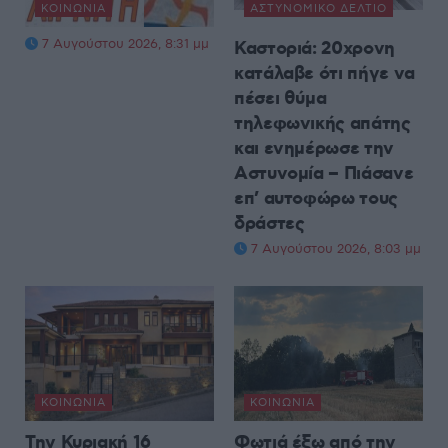
ΚΟΙΝΩΝΊΑ
ΑΣΤΥΝΟΜΙΚΌ ΔΕΛΤΊΟ
7 Αυγούστου 2026, 8:31 μμ
Καστοριά: 20χρονη
κατάλαβε ότι πήγε να
πέσει θύμα
τηλεφωνικής απάτης
και ενημέρωσε την
Αστυνομία – Πιάσανε
επ’ αυτοφώρω τους
δράστες
7 Αυγούστου 2026, 8:03 μμ
ΚΟΙΝΩΝΊΑ
ΚΟΙΝΩΝΊΑ
Την Κυριακή 16
Φωτιά έξω από την